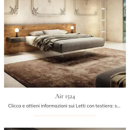
Air 1524
Clicca e ottieni informazioni sui Letti con testiera: se vuoi modelli matrimoniali design, il modello Air 1524 Lago fa al caso tuo.