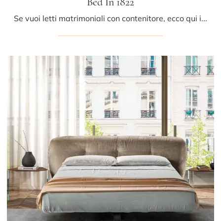
Bed In 1822
Se vuoi letti matrimoniali con contenitore, ecco qui il modello Bed In 1822 in tessuto per impreziosire la zona notte.