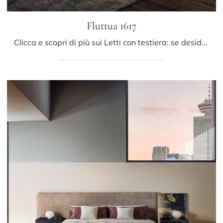
Fluttua 1617
Clicca e scopri di più sui Letti con testiera: se desideri modelli matrimoniali design, il modello Fluttua 1617 Lago fa al caso tuo.