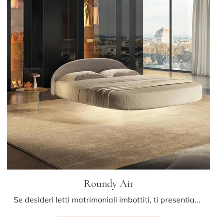
Roundy Air
Se desideri letti matrimoniali imbottiti, ti presentiamo il modello Roundy Air in tessuto per arricchire la camera da letto.