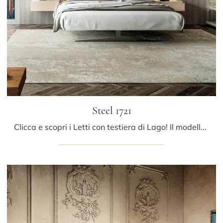
Steel 1721
Clicca e scopri i Letti con testiera di Lago! Il modello Steel 1721 in legno ti sta aspettando nelle versioni matrimoniali.