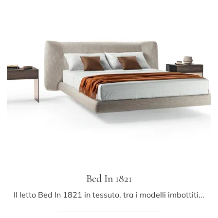
Bed In 1821
Il letto Bed In 1821 in tessuto, tra i modelli imbottiti matrimoniali design di Lago, è perfetto per assicurarti il riposo migliore.