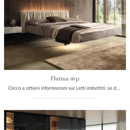
Fluttua 1631
Clicca e ottieni informazioni sui Letti imbottiti: se desideri modelli matrimoniali design, il modello Fluttua 1631 Lago fa per te.