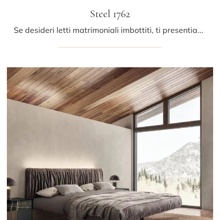
Steel 1762
Se desideri letti matrimoniali imbottiti, ti presentiamo il modello Steel 1762 in tessuto per valorizzare la zona notte.