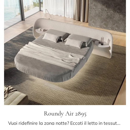
Roundy Air 2895
Vuoi ridefinire la zona notte? Eccoti il letto in tessuto Roundy Air 2895 di Lago per spazi design.