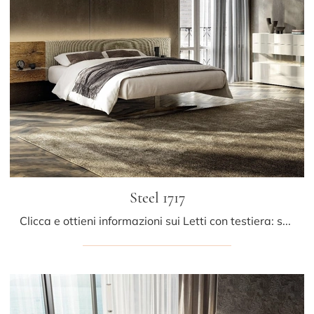
Steel 1717
Clicca e ottieni informazioni sui Letti con testiera: se vuoi modelli matrimoniali design, il modello Steel 1717 Lago fa al caso tuo.