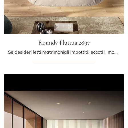
Roundy Fluttua 2897
Se desideri letti matrimoniali imbottiti, eccoti il modello Roundy Fluttua 2897 in pelle per impreziosire la camera da letto.