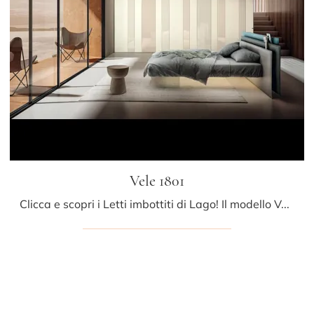
Vele 1801
Clicca e scopri i Letti imbottiti di Lago! Il modello Vele 1801 in tessuto ti sta aspettando nelle versioni matrimoniali.