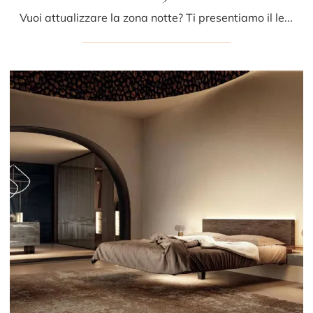
Vuoi attualizzare la zona notte? Ti presentiamo il letto in tessuto Air 1501 di Lago per spazi design.