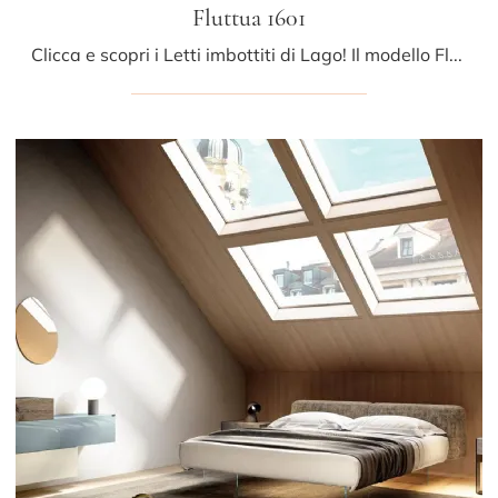
Fluttua 1601
Clicca e scopri i Letti imbottiti di Lago! Il modello Fluttua 1601 in tessuto ti aspetta nelle versioni matrimoniali.