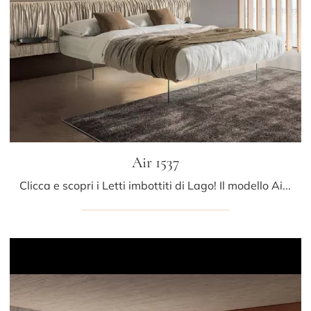
Air 1537
Clicca e scopri i Letti imbottiti di Lago! Il modello Air 1537 in tessuto ti sta aspettando nelle versioni matrimoniali.