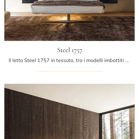
Steel 1757
Il letto Steel 1757 in tessuto, tra i modelli imbottiti matrimoniali design di Lago, è pensato per assicurarti il relax totale.