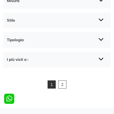
Misura
Stile
Tipologia
I più visti a :
1
2