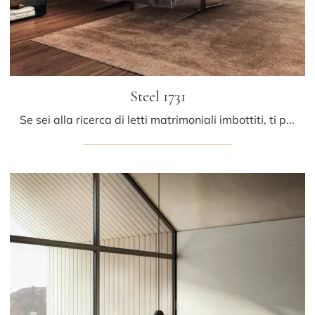
Steel 1731
Se sei alla ricerca di letti matrimoniali imbottiti, ti presentiamo il modello Steel 1731 in tessuto per arricchire la camera da letto.