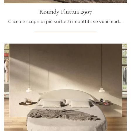
Roundy Fluttua 2907
Clicca e scopri di più sui Letti imbottiti: se vuoi modelli matrimoniali design, il modello Roundy Fluttua 2907 Lago fa per te.