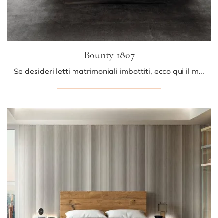
Bounty 1807
Se desideri letti matrimoniali imbottiti, ecco qui il modello Bounty 1807 in tessuto per valorizzare la camera da letto.