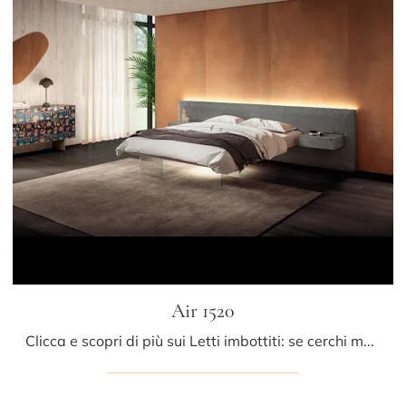
Air 1520
Clicca e scopri di più sui Letti imbottiti: se cerchi modelli matrimoniali design, il modello Air 1520 Lago fa per te.