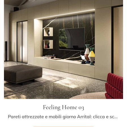
Feeling Home 03
Pareti attrezzate e mobili giorno Arrital: clicca e scopri il modello Feeling Home 03 e potrai arricchire stanze moderne di ogni tipo.