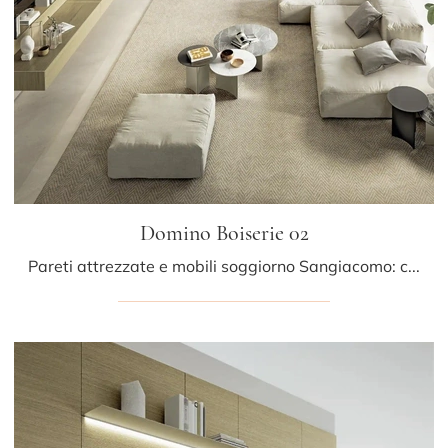
Domino Boiserie 02
Pareti attrezzate e mobili soggiorno Sangiacomo: clicca e scopri il modello Domino Boiserie 02 e potrai completare stanze moderne di ogni tipo.