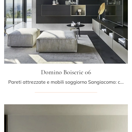
Domino Boiserie 06
Pareti attrezzate e mobili soggiorno Sangiacomo: clicca e scopri il modello Domino Boiserie 06 e potrai completare stanze moderne di ogni genere.