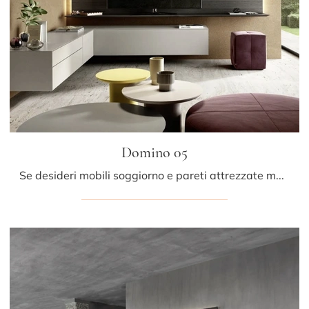
Domino 05
Se desideri mobili soggiorno e pareti attrezzate moderne, scegli il modello Domino 05 di Sangiacomo: clicca e scopri di più!