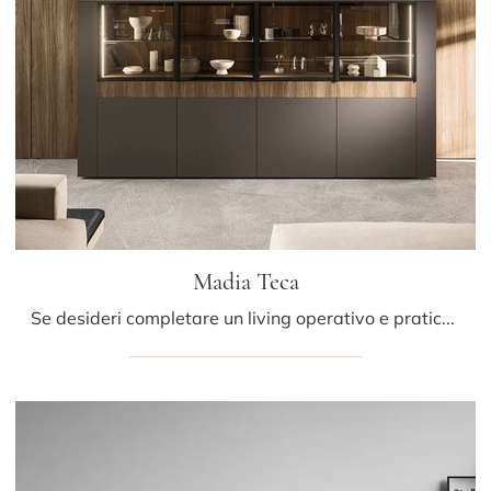
Madia Teca
Se desideri completare un living operativo e pratico dalle linee moderne, ti presentiamo la parete attrezzata Madia Teca Arrital.