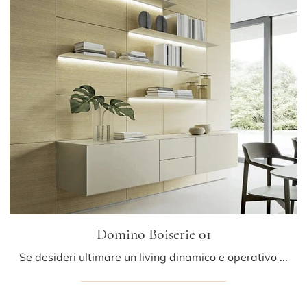
Domino Boiserie 01
Se desideri ultimare un living dinamico e operativo dalle linee moderne, ti offriamo la parete attrezzata Domino Boiserie 01 Sangiacomo.