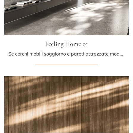
Feeling Home 01
Se cerchi mobili soggiorno e pareti attrezzate moderne, prediligi il modello Feeling Home 01 di Arrital: clicca e scopri di più!