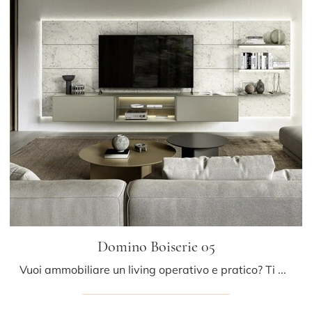
Domino Boiserie 05
Vuoi ammobiliare un living operativo e pratico? Ti presentiamo la parete attrezzata Domino Boiserie 05 Sangiacomo dalle forme decise moderne.