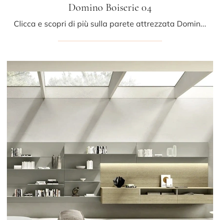
Domino Boiserie 04
Clicca e scopri di più sulla parete attrezzata Domino Boiserie 04 della marca Sangiacomo: è la soluzione dalle linee moderne ideale per te.