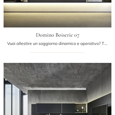
Domino Boiserie 07
Vuoi allestire un soggiorno dinamico e operativo? Ti offriamo la parete attrezzata Domino Boiserie 07 Sangiacomo dalle linee decise moderne.