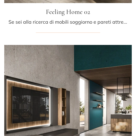
Feeling Home 02
Se sei alla ricerca di mobili soggiorno e pareti attrezzate moderne, opta per il modello Feeling Home 02 di Arrital: clicca e ottieni informazioni!