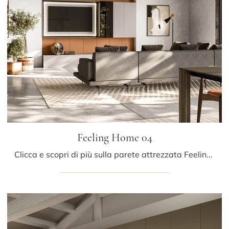
Feeling Home 04
Clicca e scopri di più sulla parete attrezzata Feeling Home 04 del brand Arrital: è la soluzione dalle linee moderne perfetta per te.