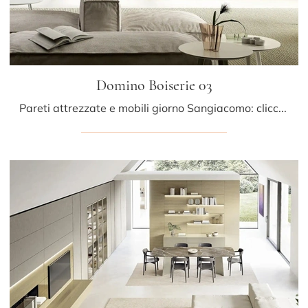
Domino Boiserie 03
Pareti attrezzate e mobili giorno Sangiacomo: clicca e scopri il modello Domino Boiserie 03 e potrai valorizzare stanze moderne di ogni genere.