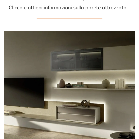
Clicca e ottieni informazioni sulla parete attrezzata Domino 03 del brand Sangiacomo: è la soluzione dalle linee moderne perfetta per te.