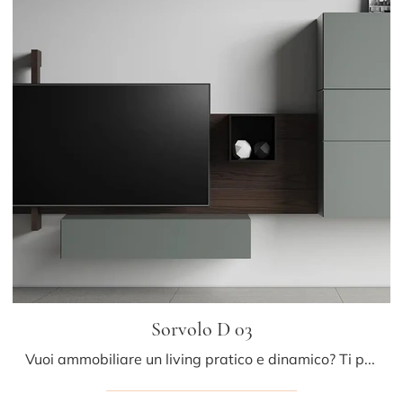
Sorvolo D 03
Vuoi ammobiliare un living pratico e dinamico? Ti presentiamo la parete attrezzata Sorvolo D 03 Fimar dalle forme decise moderne.