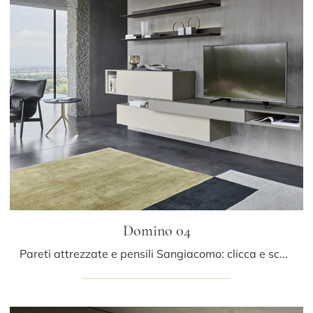
Domino 04
Pareti attrezzate e pensili Sangiacomo: clicca e scopri il modello Domino 04 e potrai completare stanze moderne di ogni tipo.