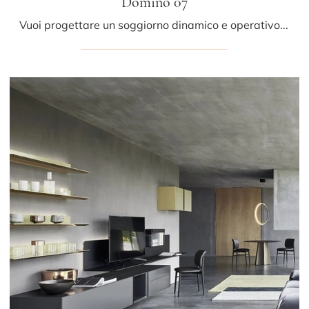
Domino 07
Vuoi progettare un soggiorno dinamico e operativo? Ecco a te la parete attrezzata Domino 07 Sangiacomo dalle forme decise moderne.