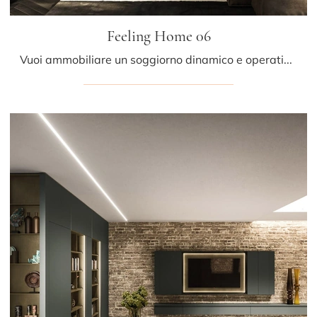
Feeling Home 06
Vuoi ammobiliare un soggiorno dinamico e operativo? Ti presentiamo la parete attrezzata Feeling Home 06 Arrital dalle forme decise moderne.