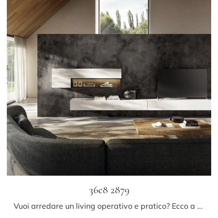
36e8 2879
Vuoi arredare un living operativo e pratico? Ecco a te la parete attrezzata 36e8 2879 Lago dalle linee decise moderne.