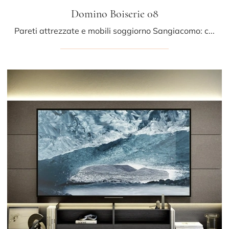
Domino Boiserie 08
Pareti attrezzate e mobili soggiorno Sangiacomo: clicca e scopri il modello Domino Boiserie 08 e potrai completare stanze moderne di ogni tipo.