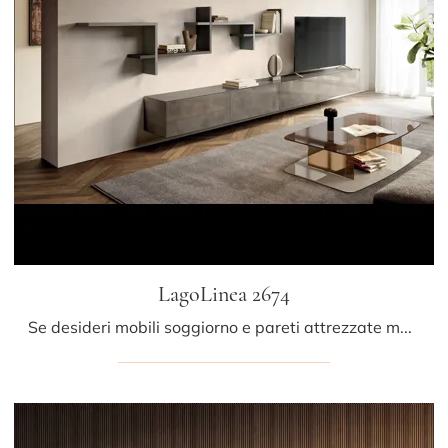
LagoLinea 2674
Se desideri mobili soggiorno e pareti attrezzate moderne, scegli il modello LagoLinea 2674 di Lago: clicca e ottieni informazioni!