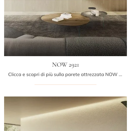
NOW 2921
Clicca e scopri di più sulla parete attrezzata NOW 2921 della marca Lago: è la soluzione dalle linee moderne ideale per te.