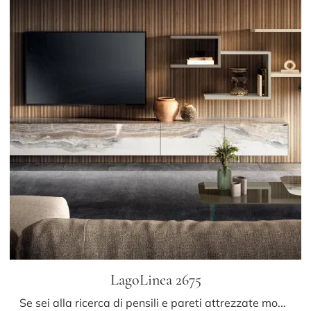
LagoLinea 2675
Se sei alla ricerca di pensili e pareti attrezzate moderne, prediligi il modello LagoLinea 2675 di Lago: clicca e ottieni informazioni!