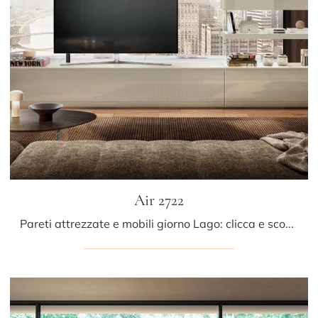
Air 2722
Pareti attrezzate e mobili giorno Lago: clicca e scopri il modello Air 2722 e potrai completare stanze moderne di ogni tipo.