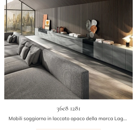
36e8 1281
Mobili soggiorno in laccato opaco della marca Lago: clicca e scopri il modello 36e8 1281 tra le più esclusive soluzioni per il soggiorno.