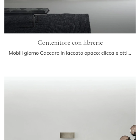
Contenitore con librerie
Mobili giorno Caccaro in laccato opaco: clicca e ottieni informazioni sul modello Contenitore con librerie, ideale per ultimare spazi moderni.