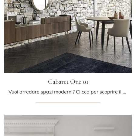
Cabaret One 01
Vuoi arredare spazi moderni? Clicca per scoprire il mobile soggiorno Cabaret One 01 in legno della firma Sangiacomo!