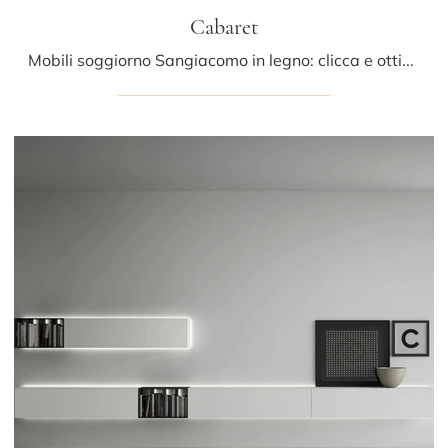
Cabaret
Mobili soggiorno Sangiacomo in legno: clicca e ottieni informazioni sul modello Cabaret, perfetto per completare spazi moderni.