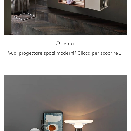
Open 01
Vuoi progettare spazi moderni? Clicca per scoprire il pensile Open 01 in laccato opaco della marca Sangiacomo!