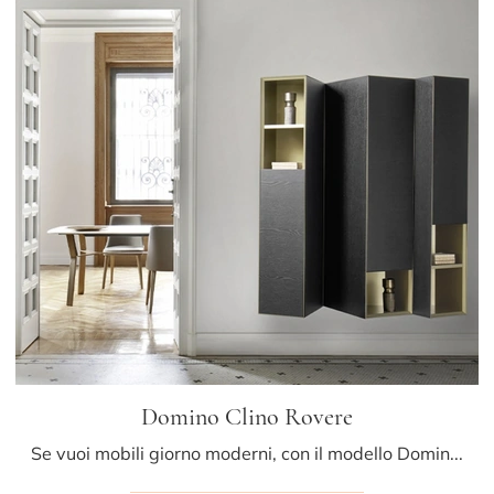
Domino Clino Rovere
Se vuoi mobili giorno moderni, con il modello Domino Clino Rovere in legno di Sangiacomo potrai ultimare un soggiorno pratico e dinamico.