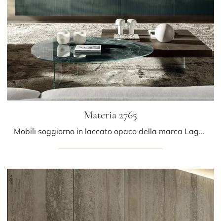
Materia 2765
Mobili soggiorno in laccato opaco della marca Lago: clicca e scopri il modello Materia 2765 tra le più esclusive soluzioni per il living.