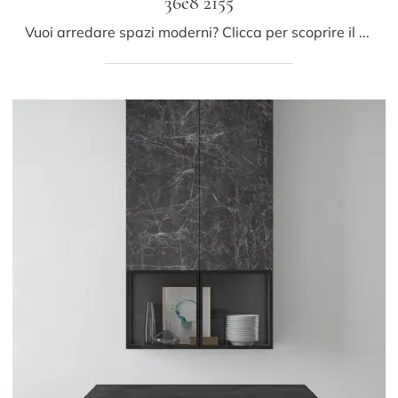
36e8 2155
Vuoi arredare spazi moderni? Clicca per scoprire il pensile 36e8 2155 in legno del marchio Lago!