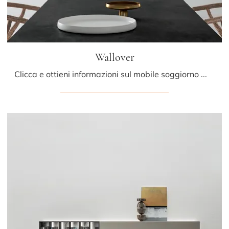
Wallover
Clicca e ottieni informazioni sul mobile soggiorno Wallover Caccaro in gres: arreda un soggiorno pratico e operativo.