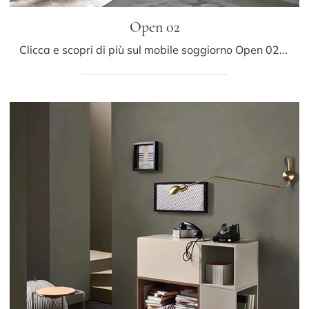
Open 02
Clicca e scopri di più sul mobile soggiorno Open 02 Sangiacomo in laccato opaco: arreda un living pratico e operativo.