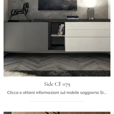
Side CF 079
Clicca e ottieni informazioni sul mobile soggiorno Side CF 079 Fimar in laccato opaco: arreda un soggiorno pratico e dinamico.