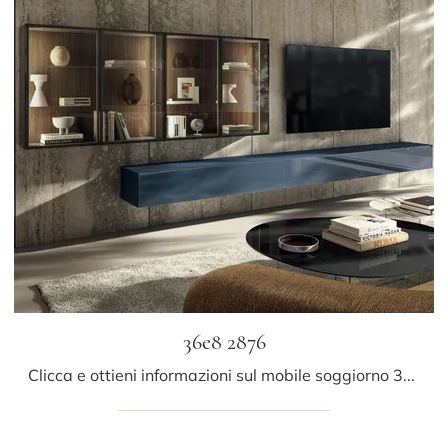
36e8 2876
Clicca e ottieni informazioni sul mobile soggiorno 36e8 2876 Lago in vetro: arreda un living pratico e operativo.