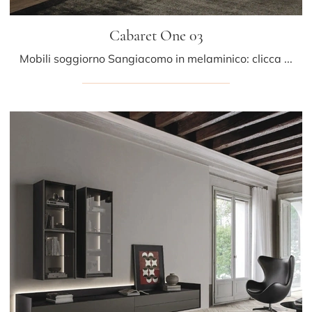
Cabaret One 03
Mobili soggiorno Sangiacomo in melaminico: clicca e scopri di più sul modello Cabaret One 03, perfetto per ultimare spazi moderni.