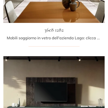
36e8 1282
Mobili soggiorno in vetro dell'azienda Lago: clicca e scopri il modello 36e8 1282 tra le più belle soluzioni per il soggiorno.