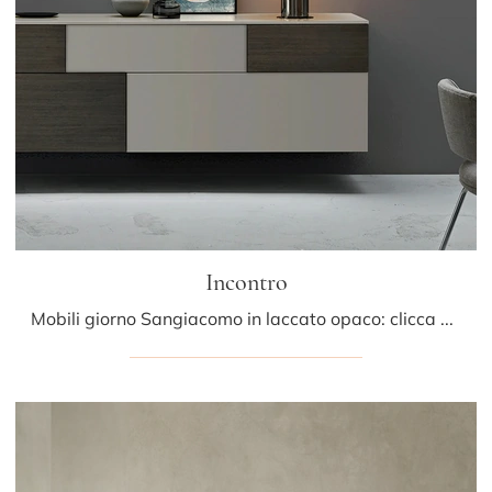
Incontro
Mobili giorno Sangiacomo in laccato opaco: clicca e ottieni informazioni sul modello Incontro, perfetto per ultimare spazi moderni.