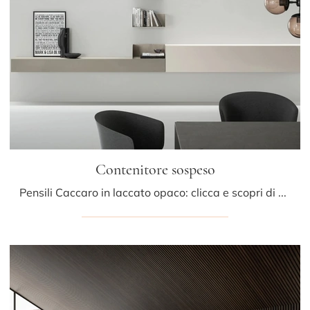
Contenitore sospeso
Pensili Caccaro in laccato opaco: clicca e scopri di più sul modello Contenitore sospeso, ideale per ultimare spazi moderni.