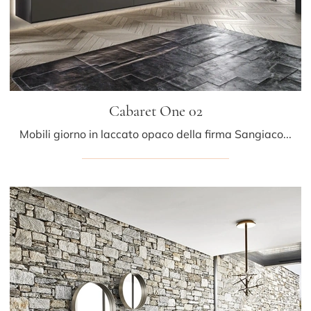
Cabaret One 02
Mobili giorno in laccato opaco della firma Sangiacomo: clicca e scopri il modello Cabaret One 02 tra le più esclusive soluzioni per il living.