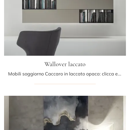
Wallover laccato
Mobili soggiorno Caccaro in laccato opaco: clicca e ottieni informazioni sul modello Wallover laccato, perfetto per ultimare spazi moderni.