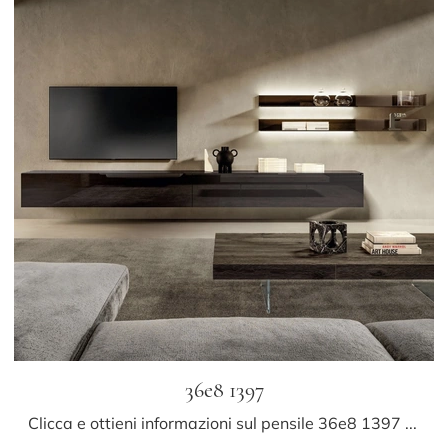
36e8 1397
Clicca e ottieni informazioni sul pensile 36e8 1397 Lago in vetro: arreda un living dinamico e operativo.