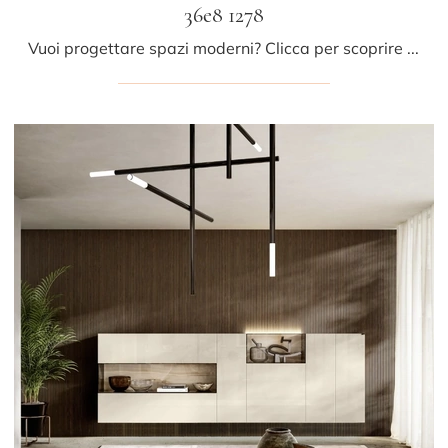
36e8 1278
Vuoi progettare spazi moderni? Clicca per scoprire il mobile soggiorno 36e8 1278 in vetro della firma Lago!