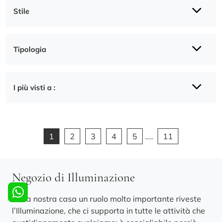
Stile
Tipologia
I più visti a :
1
2
3
4
5
....
11
Negozio di Illuminazione
Nella nostra casa un ruolo molto importante riveste
l’Illuminazione, che ci supporta in tutte le attività che