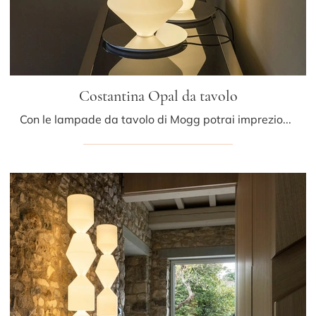
Costantina Opal da tavolo
Con le lampade da tavolo di Mogg potrai impreziosire i tuoi interni: clicca e scopri Costantina Opal da tavolo!