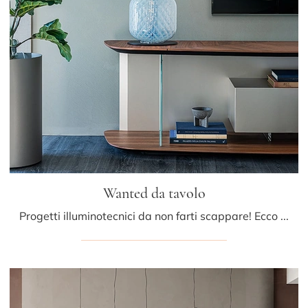
Wanted da tavolo
Progetti illuminotecnici da non farti scappare! Ecco qui la lampada da tavolo Wanted da tavolo di Cattelan Italia.