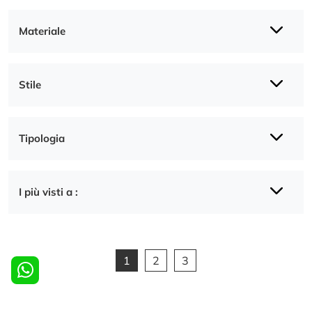
Materiale
Stile
Tipologia
I più visti a :
1
2
3