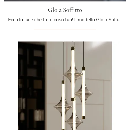
Glo a Soffitto
Ecco la luce che fa al caso tuo! Il modello Glo a Soffitto è una tra le nostre lampade a soffitto di Pentalight.