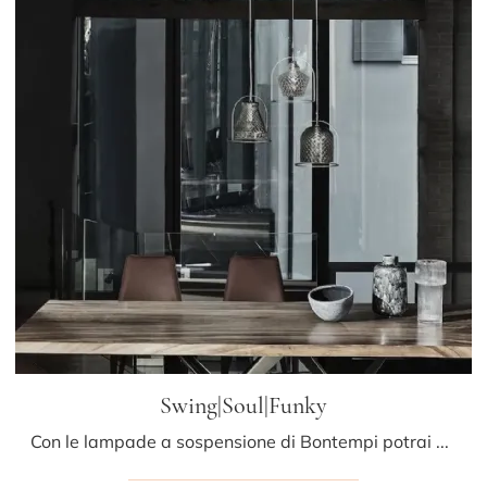
Swing|Soul|Funky
Con le lampade a sospensione di Bontempi potrai arricchire i tuoi spazi: clicca e scopri Swing|Soul|Funky!