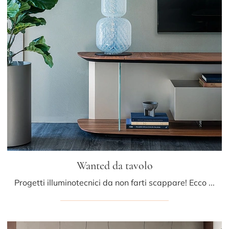
Wanted da tavolo
Progetti illuminotecnici da non farti scappare! Ecco qui la lampada da tavolo Wanted da tavolo di Cattelan Italia.