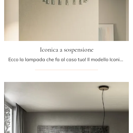
Iconica a sospensione
Ecco la lampada che fa al caso tuo! Il modello Iconica a sospensione è una tra le nostre lampade a sospensione di Pentalight.