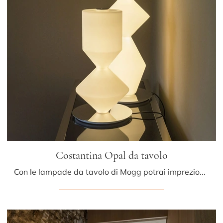
Costantina Opal da tavolo
Con le lampade da tavolo di Mogg potrai impreziosire i tuoi interni: clicca e scopri Costantina Opal da tavolo!