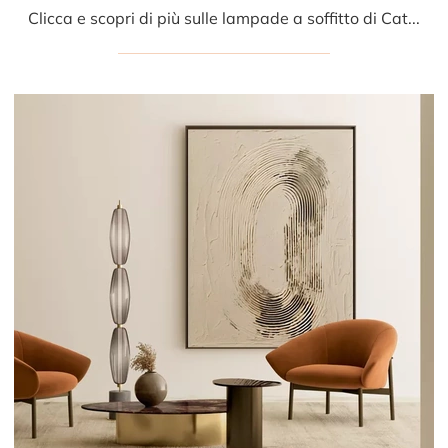
Clicca e scopri di più sulle lampade a soffitto di Cattelan Italia: il modello San Marco in vetro ti attende!