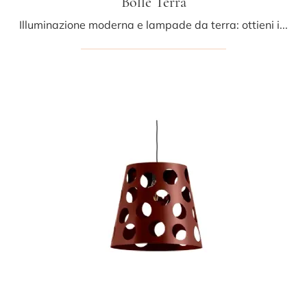
Bolle Terra
Illuminazione moderna e lampade da terra: ottieni informazioni sulla lampada Bolle Terra in metallo che ti presentiamo.