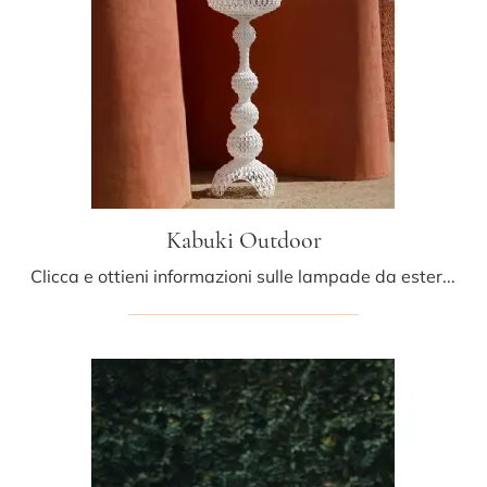
Kabuki Outdoor
Clicca e ottieni informazioni sulle lampade da esterni di Kartell: il modello Kabuki Outdoor in policarbonato ti sta aspettando!