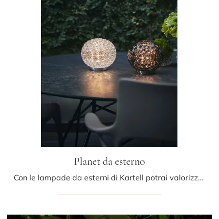
Planet da esterno
Con le lampade da esterni di Kartell potrai valorizzare i tuoi interni: clicca e scopri Planet da esterno!