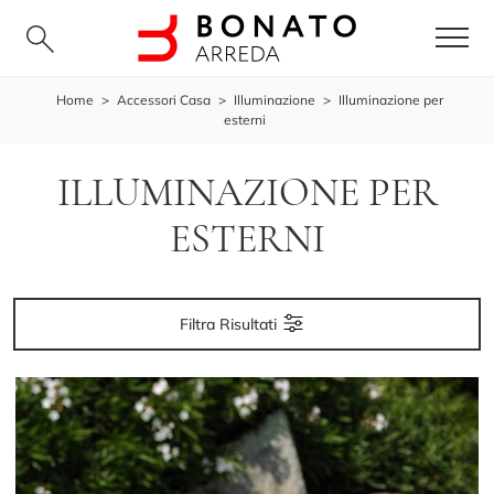
Home
>
Accessori Casa
>
Illuminazione
>
Illuminazione per
esterni
ILLUMINAZIONE PER
ESTERNI
Filtra Risultati