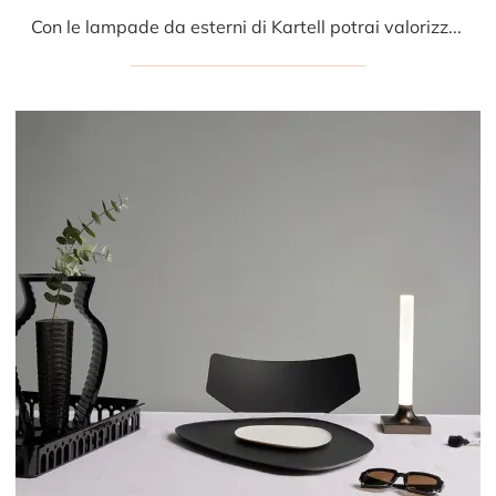
Con le lampade da esterni di Kartell potrai valorizzare i tuoi interni: clicca e scopri Lantern!