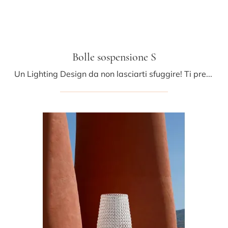
Bolle sospensione S
Un Lighting Design da non lasciarti sfuggire! Ti presentiamo la lampada a sospensione moderna Bolle sospensione S di Midj.