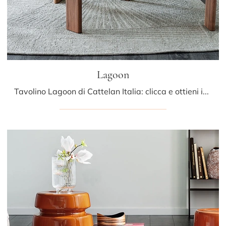
Lagoon
Tavolino Lagoon di Cattelan Italia: clicca e ottieni informazioni sui Complementi e tavolini moderni in vetro del noto e rinomato brand!