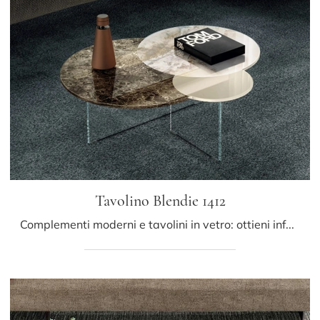
Tavolino Blendie 1412
Complementi moderni e tavolini in vetro: ottieni informazioni sul modello Tavolino Blendie 1412 di Lago e potrai arricchire i tuoi locali.