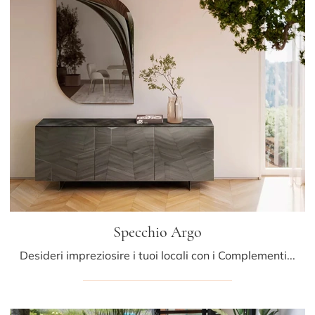
Specchio Argo
Desideri impreziosire i tuoi locali con i Complementi Bontempi? Eccoti molteplici modelli di specchi senza cornice come Specchio Argo.