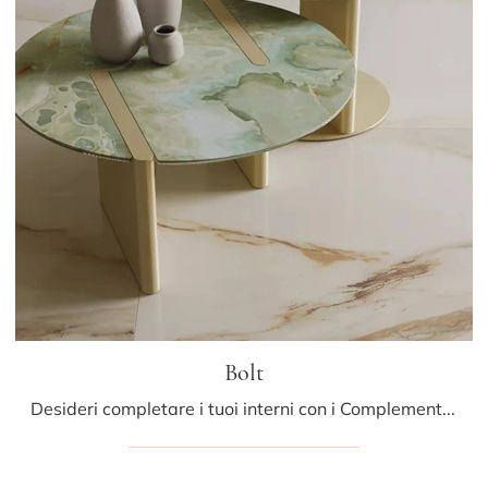
Bolt
Desideri completare i tuoi interni con i Complementi Bontempi? Ecco qui molteplici modelli di tavolini in gres come Bolt.