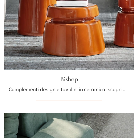
Bishop
Complementi design e tavolini in ceramica: scopri di più sul modello Bishop di Cattelan Italia e potrai arricchire i tuoi spazi.