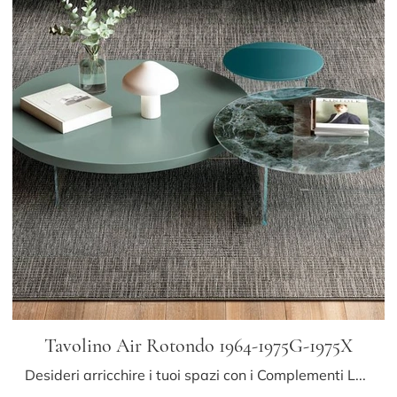
Tavolino Air Rotondo 1964-1975G-1975X
Desideri arricchire i tuoi spazi con i Complementi Lago? Ecco qui molteplici modelli di tavolini in vetro come Tavolino Air Rotondo 1964-1975G-1975X.