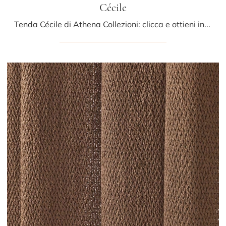
Cécile
Tenda Cécile di Athena Collezioni: clicca e ottieni informazioni sui Complementi e tende moderni in tessuto del noto e rinomato marchio!