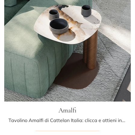
Amalfi
Tavolino Amalfi di Cattelan Italia: clicca e ottieni informazioni sui Complementi e tavolini moderni in ceramica del rinomato brand!