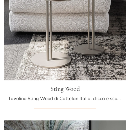
Sting Wood
Tavolino Sting Wood di Cattelan Italia: clicca e scopri di più sui Complementi e tavolini moderni in legno del noto e rinomato brand!