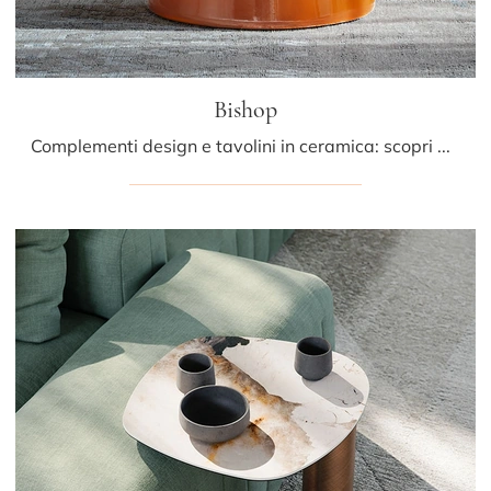
Bishop
Complementi design e tavolini in ceramica: scopri di più sul modello Bishop di Cattelan Italia e potrai arricchire i tuoi spazi.