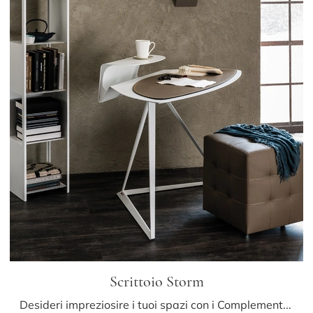
Scrittoio Storm
Desideri impreziosire i tuoi spazi con i Complementi Cattelan Italia? Ti presentiamo differenti modelli di scrittoi in metallo come Scrittoio Storm.