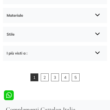
Materiale
Stile
I più visti a :
1
2
3
4
5
Complementi Cattelan Italia