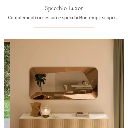
Specchio Luxor
Complementi accessori e specchi Bontempi: scopri come valorizzare i tuoi locali design con il modello Specchio Luxor.