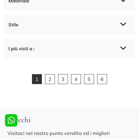
Materiale
Stile
I più visti a :
1
2
3
4
5
6
Specchi
Visitaci nel nostro punto vendita ed i migliori