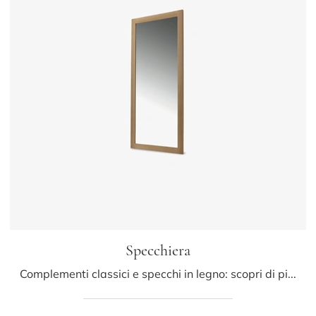
Specchiera
Complementi classici e specchi in legno: scopri di più sul modello Specchiera di Riva1920 e potrai valorizzare i tuoi locali.