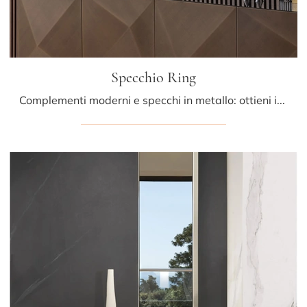
Specchio Ring
Complementi moderni e specchi in metallo: ottieni informazioni sul modello Specchio Ring di Riflessi e potrai completare i tuoi spazi.