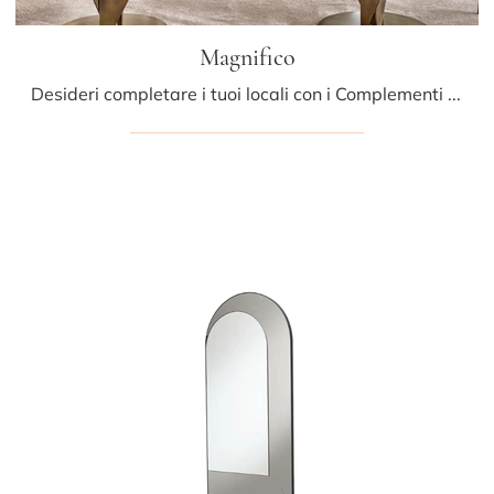
Magnifico
Desideri completare i tuoi locali con i Complementi Fiam? Eccoti diversi modelli di specchi in vetro come Magnifico.