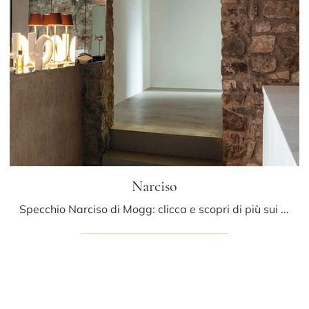
Narciso
Specchio Narciso di Mogg: clicca e scopri di più sui Complementi e specchi moderni senza cornice del noto e rinomato brand!