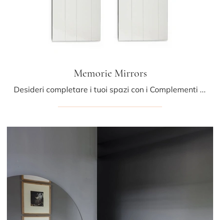
Memorie Mirrors
Desideri completare i tuoi spazi con i Complementi Mogg? Ti presentiamo differenti modelli di specchi in metallo come Memorie Mirrors.