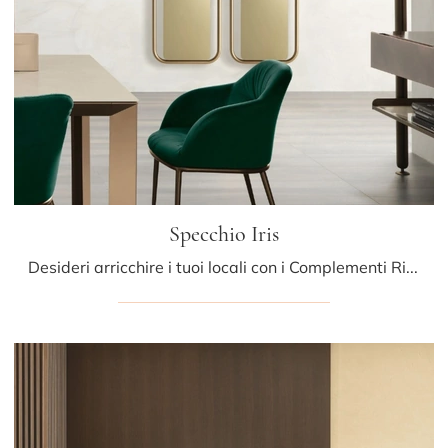
Specchio Iris
Desideri arricchire i tuoi locali con i Complementi Riflessi? Ti presentiamo molteplici modelli di specchi in metallo come Specchio Iris.