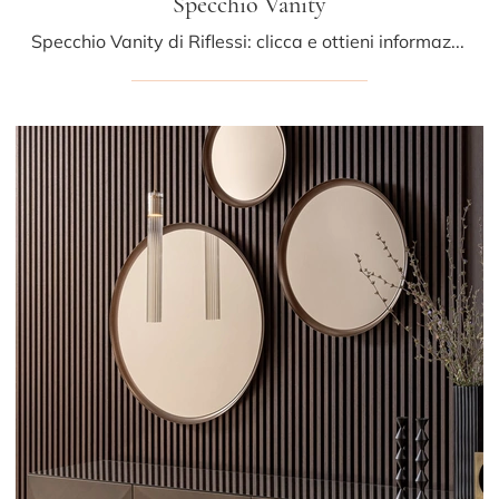
Specchio Vanity
Specchio Vanity di Riflessi: clicca e ottieni informazioni sui Complementi e specchi moderni in vetro del noto e conosciuto brand!