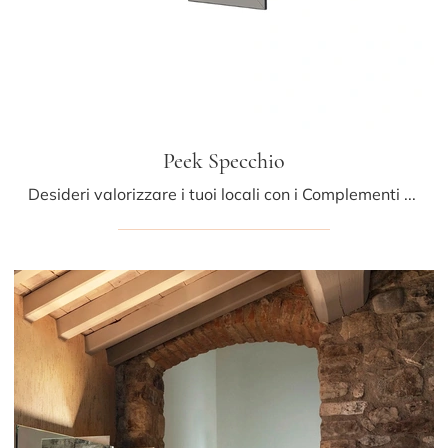
Peek Specchio
Desideri valorizzare i tuoi locali con i Complementi Midj? Ti presentiamo molteplici modelli di specchi senza cornice come Peek Specchio.