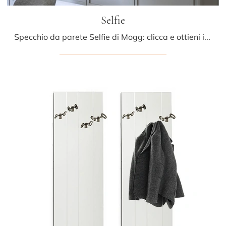
Selfie
Specchio da parete Selfie di Mogg: clicca e ottieni informazioni sui Complementi e specchi design in metallo del noto e rinomato marchio!