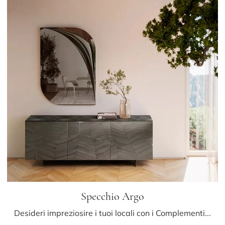
Specchio Argo
Desideri impreziosire i tuoi locali con i Complementi Bontempi? Eccoti molteplici modelli di specchi senza cornice come Specchio Argo.