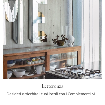
Letteronza
Desideri arricchire i tuoi locali con i Complementi Mogg? Ecco qui molteplici modelli di specchi in vetro come Letteronza.