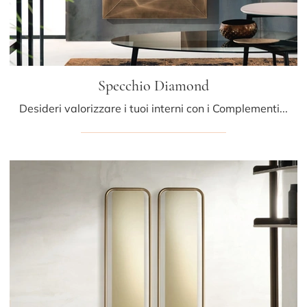
Specchio Diamond
Desideri valorizzare i tuoi interni con i Complementi Riflessi? Ecco qui molteplici modelli di specchi in metallo come Specchio Diamond.