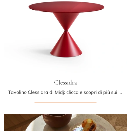
Clessidra
Tavolino Clessidra di Midj: clicca e scopri di più sui Complementi e tavolini design in metallo del rinomato brand!