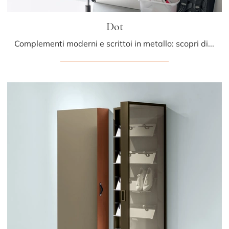
Dot
Complementi moderni e scrittoi in metallo: scopri di più sul modello Dot di Kristalia e potrai impreziosire i tuoi spazi.