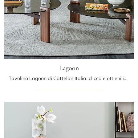
Lagoon
Tavolino Lagoon di Cattelan Italia: clicca e ottieni informazioni sui Complementi e tavolini moderni in vetro del noto e rinomato brand!