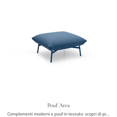
Pouf Area
Complementi moderni e pouf in tessuto: scopri di più sul modello Pouf Area di Midj e potrai valorizzare i tuoi locali.