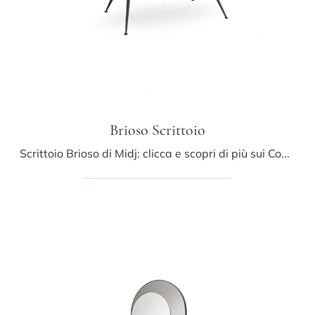
Brioso Scrittoio
Scrittoio Brioso di Midj: clicca e scopri di più sui Complementi e scrittoi moderni in legno del noto e rinomato marchio!