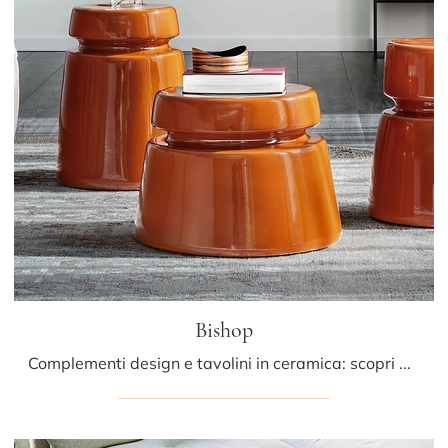
Bishop
Complementi design e tavolini in ceramica: scopri di più sul modello Bishop di Cattelan Italia e potrai arricchire i tuoi spazi.