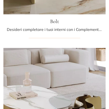
Bolt
Desideri completare i tuoi interni con i Complementi Bontempi? Ecco qui molteplici modelli di tavolini in gres come Bolt.