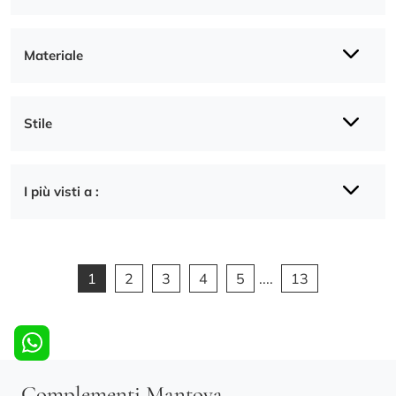
Materiale
Stile
I più visti a :
1
2
3
4
5
....
13
Complementi Mantova