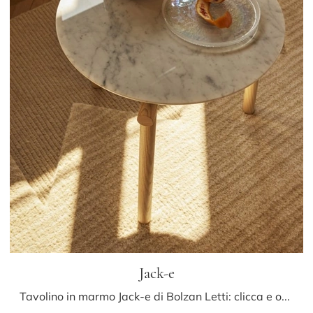
Jack-e
Tavolino in marmo Jack-e di Bolzan Letti: clicca e ottieni informazioni sui Complementi e tavolini moderni in marmo del noto e conosciuto marchio!