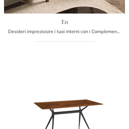
En
Desideri impreziosire i tuoi interni con i Complementi Fiam? Ecco qui diversi modelli di tavolini in vetro come En.