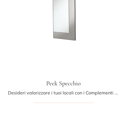
Peek Specchio
Desideri valorizzare i tuoi locali con i Complementi Midj? Ti presentiamo molteplici modelli di specchi senza cornice come Peek Specchio.