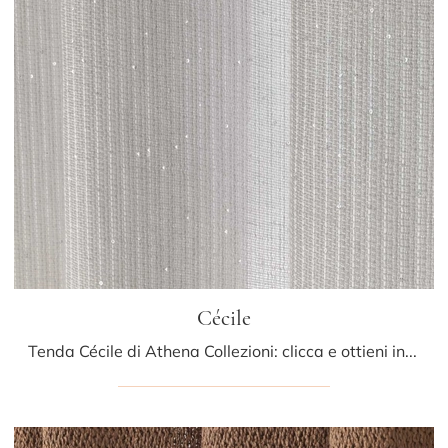
Cécile
Tenda Cécile di Athena Collezioni: clicca e ottieni informazioni sui Complementi e tende moderni in tessuto del noto e rinomato marchio!