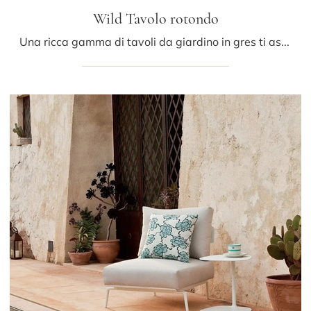
Wild Tavolo rotondo
Una ricca gamma di tavoli da giardino in gres ti aspetta nel nostro punto vendita: clicca e scopri il modello Wild Tavolo rotondo di Fast.