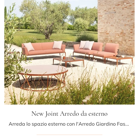
New Joint Arredo da esterno
Arreda lo spazio esterno con l'Arredo Giardino Fast! Set e divani da giardino in tessuto, come il modello New Joint Arredo da esterno, ti attendono!