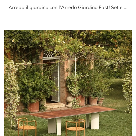
Arreda il giardino con l'Arredo Giardino Fast! Set e tavoli da giardino in pietra, come il modello Naca Tavolo in Pietra Lavica, ti aspettano!