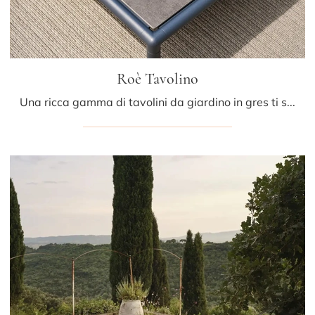
Roè Tavolino
Una ricca gamma di tavolini da giardino in gres ti sta aspettando nel nostro showroom: clicca e scopri il modello Roè Tavolino di Fast.