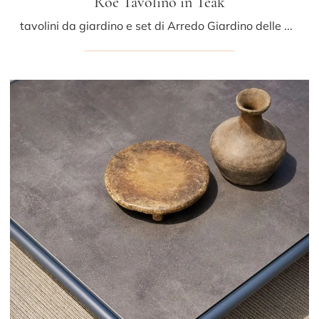
Roè Tavolino in Teak
tavolini da giardino e set di Arredo Giardino delle migliori marche: scopri di più sul modello Roè Tavolino in Teak di Fast, clicca subito!