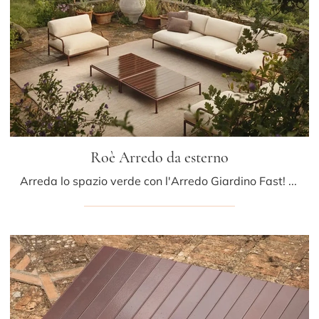
Roè Arredo da esterno
Arreda lo spazio verde con l'Arredo Giardino Fast! Set e poltroncine da giardino in tessuto, come il modello Roè Arredo da esterno, ti attendono!