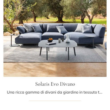
Solaris Evo Divano
Una ricca gamma di divani da giardino in tessuto ti attende nel nostro punto vendita: clicca e scopri il modello Solaris Evo Divano di Fast.