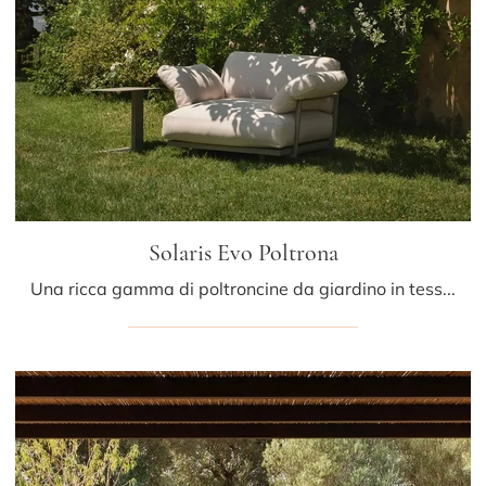
Solaris Evo Poltrona
Una ricca gamma di poltroncine da giardino in tessuto ti sta aspettando nel nostro punto vendita: clicca e scopri il modello Solaris Evo Poltrona di ...