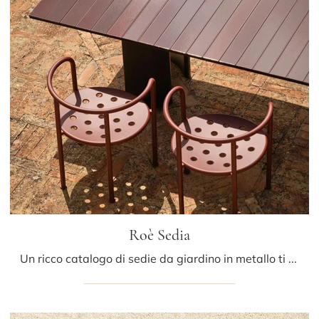
Roè Sedia
Un ricco catalogo di sedie da giardino in metallo ti attende nel nostro punto vendita: clicca e scopri il modello Roè Sedia di Fast.