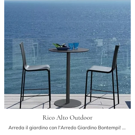
Rico Alto Outdoor
Arreda il giardino con l'Arredo Giardino Bontempi! Set e tavolini da giardino in metallo, come il modello Rico Alto Outdoor, ti aspettano!