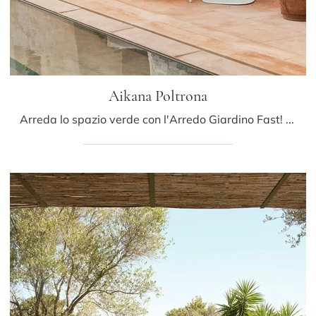
Aikana Poltrona
Arreda lo spazio verde con l'Arredo Giardino Fast! Set e poltroncine da giardino in tessuto, come il modello Aikana Poltrona, ti attendono!