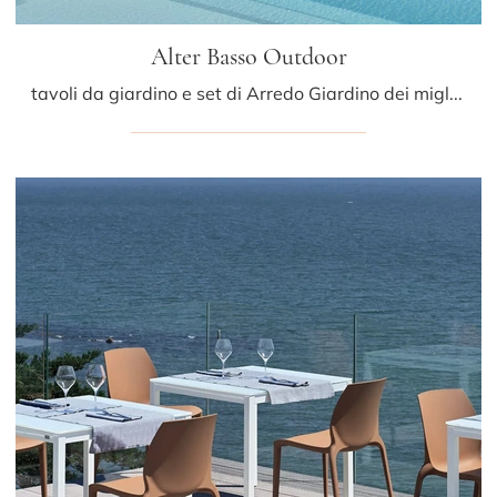
Alter Basso Outdoor
tavoli da giardino e set di Arredo Giardino dei migliori produttori: ottieni informazioni sul modello Alter Basso Outdoor di Bontempi, clicca subito!