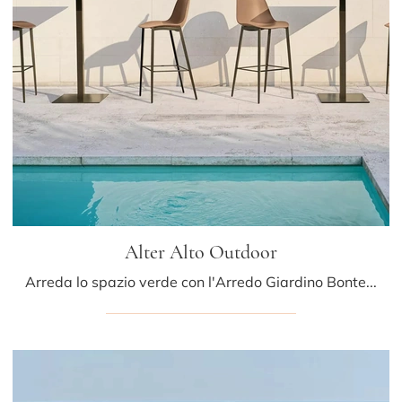
Alter Alto Outdoor
Arreda lo spazio verde con l'Arredo Giardino Bontempi! Set e tavolini da giardino in metallo, come il modello Alter Alto Outdoor, ti attendono!