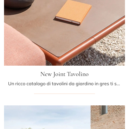
New Joint Tavolino
Un ricco catalogo di tavolini da giardino in gres ti sta aspettando nel nostro showroom: clicca e scopri il modello New Joint Tavolino di Fast.