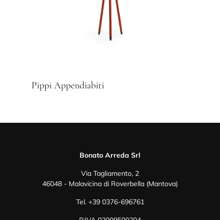
Pippi Appendiabiti
Bonato Arreda Srl
Via Tagliamento, 2
46048 - Malavicina di Roverbella (Mantova)
Tel.
+39 0376-696761
P.IVA 02009500204