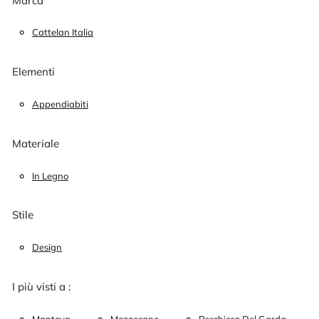
Marca
Cattelan Italia
Elementi
Appendiabiti
Materiale
In Legno
Stile
Design
I più visti a :
Mantova
Mozzecane
Peschiera Del Garda