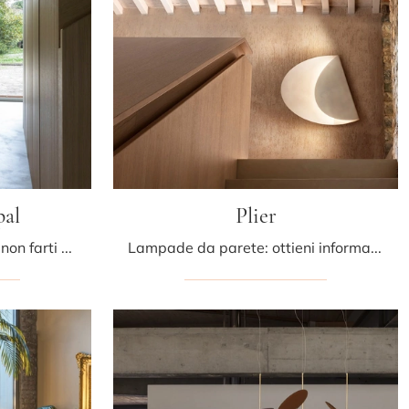
pal
Plier
Progetti illuminotecnici da non farti scappare! Ti presentiamo la lampada da terra Costantina Opal di Mogg.
Lampade da parete: ottieni informazioni sulla lampada Plier in metallo che ti proponiamo.