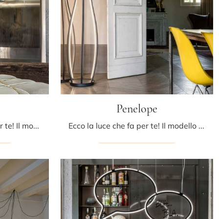
Penelope
Ecco la lampada che fa per te! Il modello TRI BE CA è una tra le nostre lampade da terra di Mogg.
Ecco la luce che fa per te! Il modello Penelope è una tra le nostre lampade da terra di Mogg.