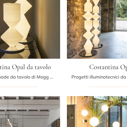
tina Opal da tavolo
Costantina O
Con le lampade da tavolo di Mogg potrai impreziosire i tuoi interni: clicca e scopri Costantina Opal da tavolo!