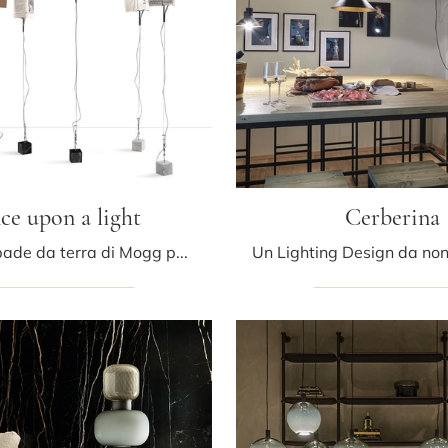
ce upon a light
Cerberina
Con le lampade da terra di Mogg potrai impreziosire i tuoi spazi: clicca e scopri Once upon a light!