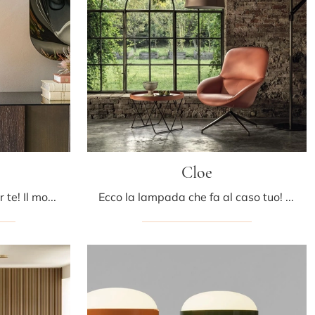
Cloe
Ecco la lampada che fa per te! Il modello Potter è una delle nostre lampade da tavolo di Cattelan Italia.
Ecco la lampada che fa al caso tuo! Il modello Cloe è una delle nostre lampade da terra di Bontempi.