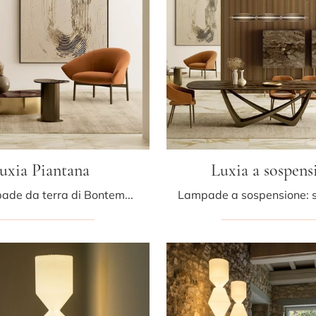
uxia Piantana
Luxia a sospens
Con le lampade da terra di Bontempi potrai arricchire i tuoi locali: clicca e scopri Luxia Piantana!