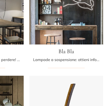
Bla Bla
Un Lighting Design da non perdere! Ti presentiamo la lampada da terra Cerberina di Mogg.
Lampade a sospensione: ottieni informazioni sulla lampada Bla Bla in policarbonato che ti presentiamo.