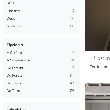
Stile
Classica
2
Design
169
Moderna
88
Tipologia
A Soffitto
5
Costan
A Sospensione
101
Da Esterni
7
Da Parete
23
Da Tavolo
54
Da Terra
69
I più visti a :