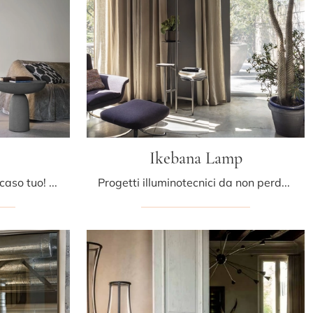
Ikebana Lamp
Ecco la lampada che fa al caso tuo! Il modello Vis a Vis è una tra le nostre lampade da terra di Mogg.
Progetti illuminotecnici da non perdere! Ecco qui la lampada da terra Ikebana Lamp di Mogg.