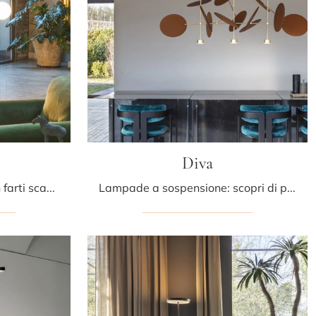
Diva
Un Lighting Design da non farti scappare! Ecco qui la lampada da terra Orbit di Mogg.
Lampade a sospensione: scopri di più sulla lampada Diva in metallo che ti presentiamo.