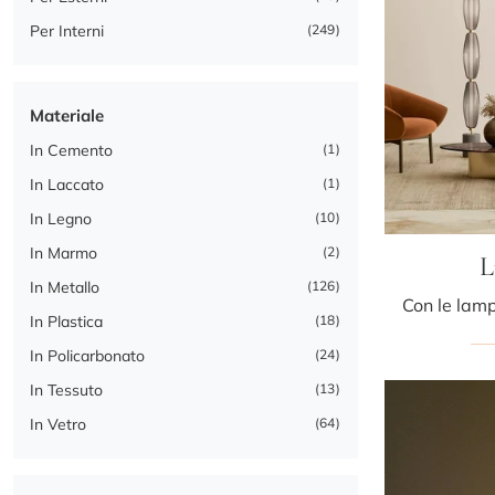
Per Interni
249
Materiale
In Cemento
1
In Laccato
1
In Legno
10
In Marmo
2
L
In Metallo
126
In Plastica
18
In Policarbonato
24
In Tessuto
13
In Vetro
64