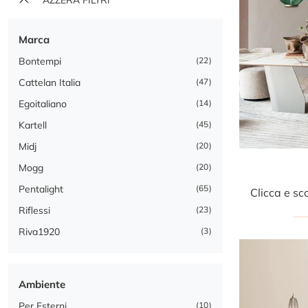
Marca
Bontempi
22
Cattelan Italia
47
Egoitaliano
14
Kartell
45
Midj
20
Mogg
20
Pentalight
65
Riflessi
23
Riva1920
3
Ambiente
Per Esterni
10