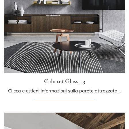
Cabaret Glass 03
Clicca e ottieni informazioni sulla parete attrezzata Cabaret Glass 03 della marca Sangiacomo: è la soluzione dalle linee moderne ideale per te.