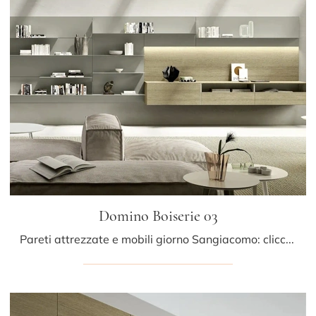
Domino Boiserie 03
Pareti attrezzate e mobili giorno Sangiacomo: clicca e scopri il modello Domino Boiserie 03 e potrai valorizzare stanze moderne di ogni genere.