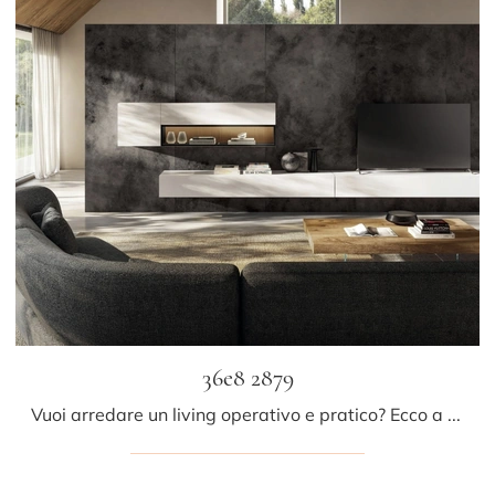
36e8 2879
Vuoi arredare un living operativo e pratico? Ecco a te la parete attrezzata 36e8 2879 Lago dalle linee decise moderne.