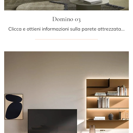
Domino 03
Clicca e ottieni informazioni sulla parete attrezzata Domino 03 del brand Sangiacomo: è la soluzione dalle linee moderne perfetta per te.