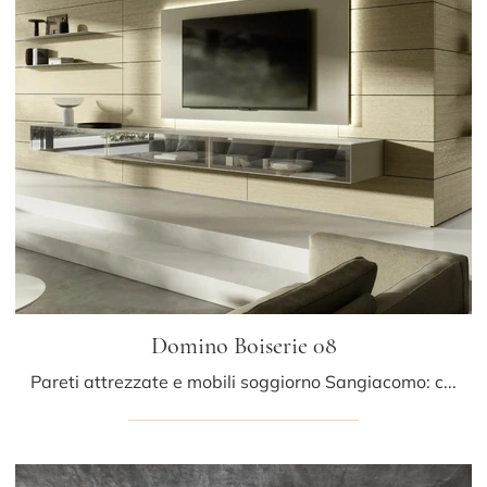
Domino Boiserie 08
Pareti attrezzate e mobili soggiorno Sangiacomo: clicca e scopri il modello Domino Boiserie 08 e potrai completare stanze moderne di ogni tipo.