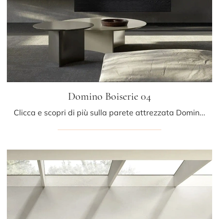
Domino Boiserie 04
Clicca e scopri di più sulla parete attrezzata Domino Boiserie 04 della marca Sangiacomo: è la soluzione dalle linee moderne ideale per te.