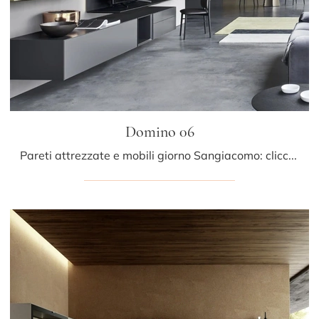
Domino 06
Pareti attrezzate e mobili giorno Sangiacomo: clicca e scopri il modello Domino 06 e potrai valorizzare stanze moderne di ogni tipo.