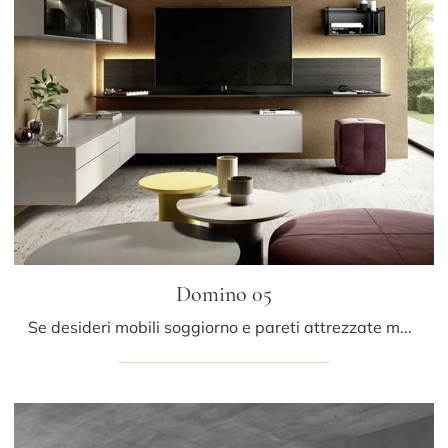
Domino 05
Se desideri mobili soggiorno e pareti attrezzate moderne, scegli il modello Domino 05 di Sangiacomo: clicca e scopri di più!