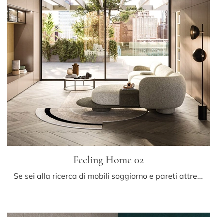
Feeling Home 02
Se sei alla ricerca di mobili soggiorno e pareti attrezzate moderne, opta per il modello Feeling Home 02 di Arrital: clicca e ottieni informazioni!