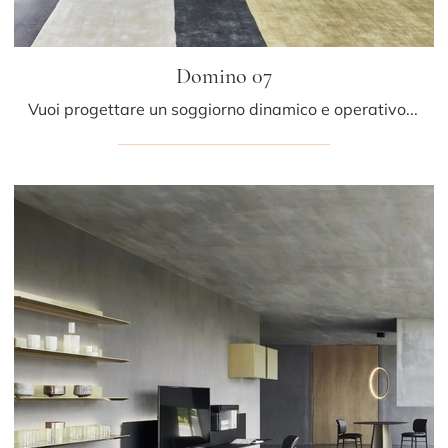
Domino 07
Vuoi progettare un soggiorno dinamico e operativo? Ecco a te la parete attrezzata Domino 07 Sangiacomo dalle forme decise moderne.