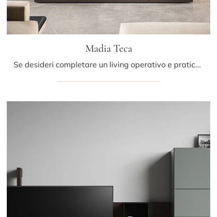
Madia Teca
Se desideri completare un living operativo e pratico dalle linee moderne, ti presentiamo la parete attrezzata Madia Teca Arrital.