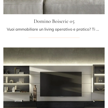
Domino Boiserie 05
Vuoi ammobiliare un living operativo e pratico? Ti presentiamo la parete attrezzata Domino Boiserie 05 Sangiacomo dalle forme decise moderne.