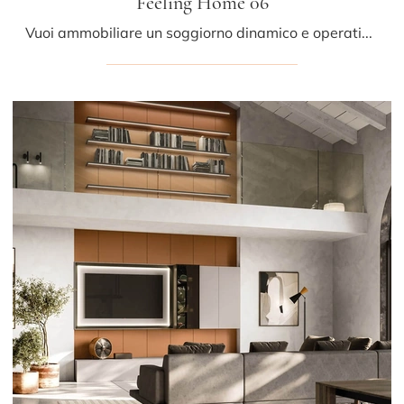
Feeling Home 06
Vuoi ammobiliare un soggiorno dinamico e operativo? Ti presentiamo la parete attrezzata Feeling Home 06 Arrital dalle forme decise moderne.