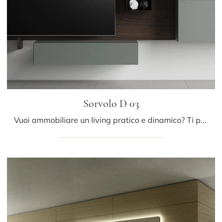
Sorvolo D 03
Vuoi ammobiliare un living pratico e dinamico? Ti presentiamo la parete attrezzata Sorvolo D 03 Fimar dalle forme decise moderne.