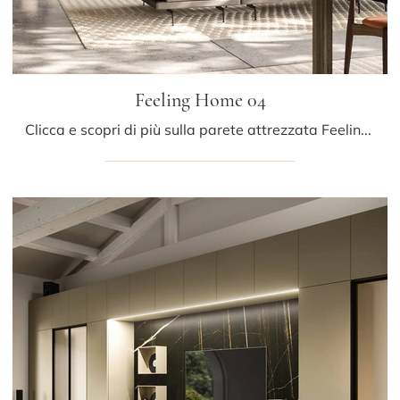
Feeling Home 04
Clicca e scopri di più sulla parete attrezzata Feeling Home 04 del brand Arrital: è la soluzione dalle linee moderne perfetta per te.