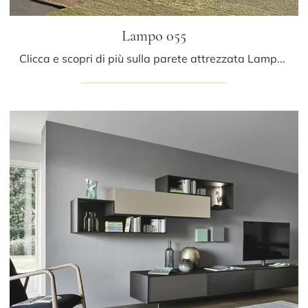
Lampo 055
Clicca e scopri di più sulla parete attrezzata Lampo 055 del marchio Sangiacomo: è la soluzione dalle linee moderne ideale per te.