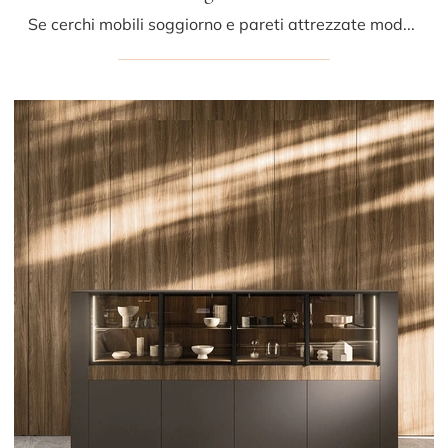
Se cerchi mobili soggiorno e pareti attrezzate moderne, prediligi il modello Feeling Home 01 di Arrital: clicca e scopri di più!