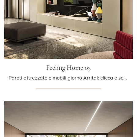
Feeling Home 03
Pareti attrezzate e mobili giorno Arrital: clicca e scopri il modello Feeling Home 03 e potrai arricchire stanze moderne di ogni tipo.