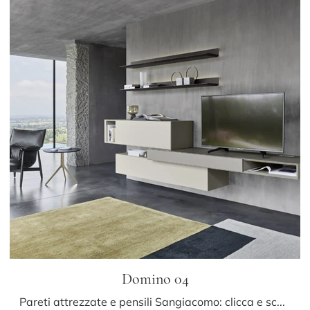
Domino 04
Pareti attrezzate e pensili Sangiacomo: clicca e scopri il modello Domino 04 e potrai completare stanze moderne di ogni tipo.