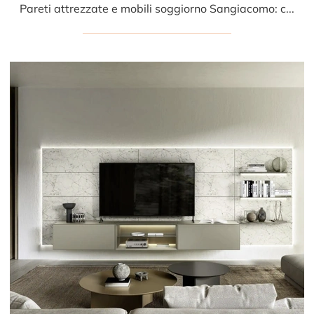
Pareti attrezzate e mobili soggiorno Sangiacomo: clicca e scopri il modello Domino Boiserie 06 e potrai completare stanze moderne di ogni genere.