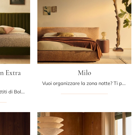
n Extra
Milo
Vuoi organizzare la zona notte? Ti presentiamo il letto in tessuto Milo di Bolzan Letti per spazi design.
Clicca e scopri i Letti imbottiti di Bolzan Letti! Il modello Noah deluxe Maison Extra Large in tessuto ti aspetta nelle versioni matrimoniali.