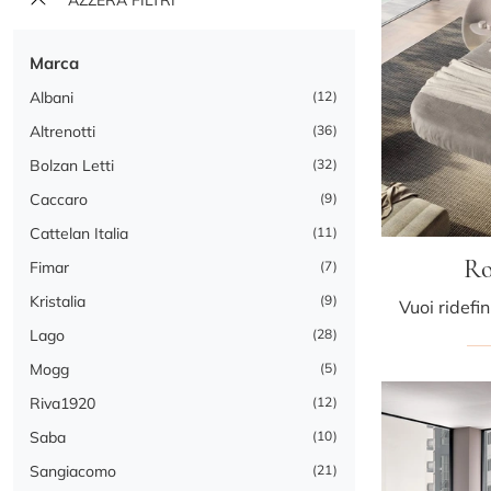
Marca
Albani
12
Altrenotti
36
Bolzan Letti
32
Caccaro
9
Cattelan Italia
11
Ro
Fimar
7
Kristalia
9
Lago
28
Mogg
5
Riva1920
12
Saba
10
Sangiacomo
21