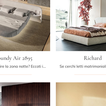
undy Air 2895
Richard
Vuoi ridefinire la zona notte? Eccoti il letto in tessuto Roundy Air 2895 di Lago per spazi design.