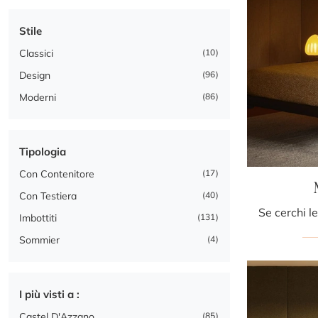
Stile
Classici
10
Design
96
Moderni
86
Tipologia
Con Contenitore
17
Con Testiera
40
Imbottiti
131
Sommier
4
I più visti a :
Castel D'Azzano
85