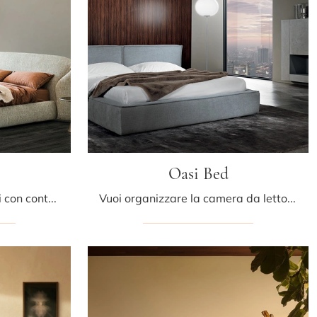
Oasi Bed
Se cerchi letti matrimoniali con contenitore, ecco qui il modello Richard in tessuto per completare la camera da letto.
Vuoi organizzare la camera da letto? Ti presentiamo il letto in tessuto Oasi Bed di Albani per spazi moderni.