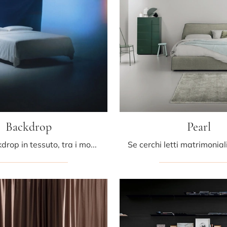
Backdrop
Pearl
Il letto Backdrop in tessuto, tra i modelli con testiera matrimoniali design di Bolzan Letti, è pensato per assicurarti il riposo migliore.