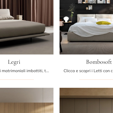
Legri
Bombosoft
Se vuoi letti matrimoniali imbottiti, ti presentiamo il modello Legri in tessuto per valorizzare la zona notte.