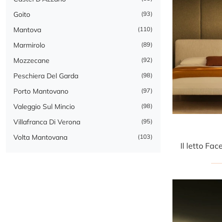
Goito
93
Mantova
110
Marmirolo
89
Mozzecane
92
Peschiera Del Garda
98
Porto Mantovano
97
Valeggio Sul Mincio
98
Villafranca Di Verona
95
Volta Mantovana
103