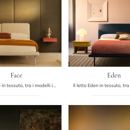
Face
Eden
Il letto Face in tessuto, tra i modelli imbottiti matrimoniali moderni di Bolzan Letti, è perfetto per assicurarti il riposo migliore.