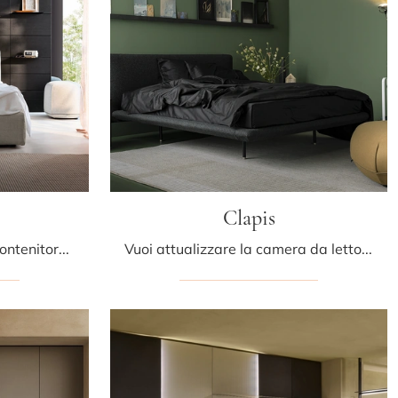
Clapis
Clicca e scopri i Letti con contenitore di Kristalia! Il modello Bombosoft in tessuto ti aspetta nelle versioni matrimoniali.
Vuoi attualizzare la camera da letto? Ecco qui il letto in tessuto Clapis di Kristalia per spazi moderni.