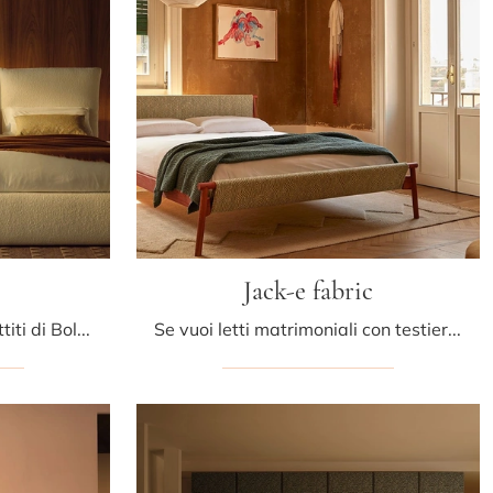
Jack-e fabric
Clicca e scopri i Letti imbottiti di Bolzan Letti! Il modello Liz in tessuto ti aspetta nelle versioni matrimoniali.
Se vuoi letti matrimoniali con testiera, eccoti il modello Jack-e fabric in tessuto per arricchire la zona notte.