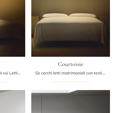
Courtoisie
Clicca e ottieni informazioni sui Letti con testiera: se cerchi modelli matrimoniali design, il modello Rosary Bolzan Letti fa per te.
Se cerchi letti matrimoniali con testiera, ecco qui il modello Courtoisie in tessuto per valorizzare la zona notte.