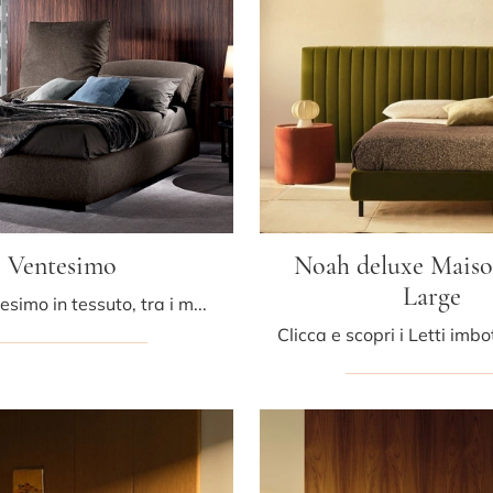
Ventesimo
Noah deluxe Maiso
Large
Il letto Ventesimo in tessuto, tra i modelli imbottiti matrimoniali design di Albani, è perfetto per garantirti il relax totale.