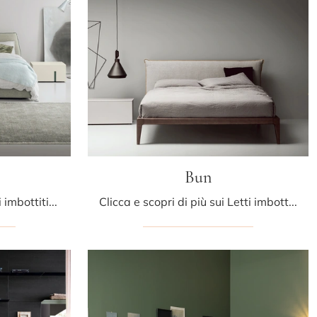
Bun
Se cerchi letti matrimoniali imbottiti, ti presentiamo il modello Pearl in tessuto per impreziosire la camera da letto.
Clicca e scopri di più sui Letti imbottiti: se sei alla ricerca di modelli matrimoniali moderni, il modello Bun Kristalia fa al caso tuo.