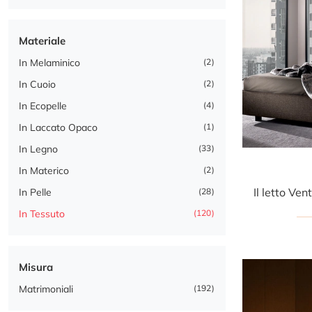
Materiale
In Melaminico
2
In Cuoio
2
In Ecopelle
4
In Laccato Opaco
1
In Legno
33
In Materico
2
In Pelle
28
In Tessuto
120
Misura
Matrimoniali
192