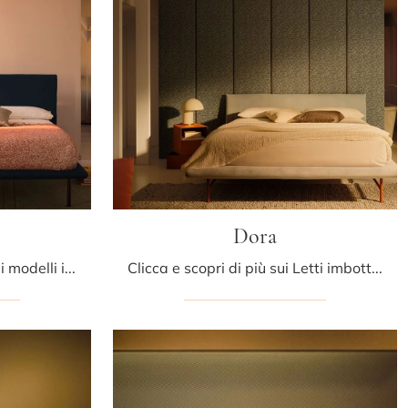
Dora
Il letto Eden in tessuto, tra i modelli imbottiti matrimoniali moderni di Bolzan Letti, è pensato per garantirti il sonno più profondo.
Clicca e scopri di più sui Letti imbottiti: se cerchi modelli matrimoniali design, il modello Dora Bolzan Letti fa al caso tuo.