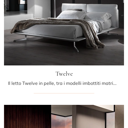
Twelve
Il letto Twelve in pelle, tra i modelli imbottiti matrimoniali design di Albani, è pensato per garantirti il riposo migliore.