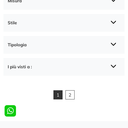
Misura
Stile
Tipologia
I più visti a :
1
2