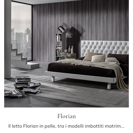
Florian
Il letto Florian in pelle, tra i modelli imbottiti matrimoniali classici di Albani, è ideale per assicurarti il riposo migliore.