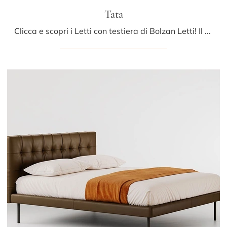
Tata
Clicca e scopri i Letti con testiera di Bolzan Letti! Il modello Tata in pelle ti sta aspettando nelle versioni matrimoniali.