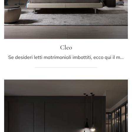
Cleo
Se desideri letti matrimoniali imbottiti, ecco qui il modello Cleo in pelle per impreziosire la zona notte.