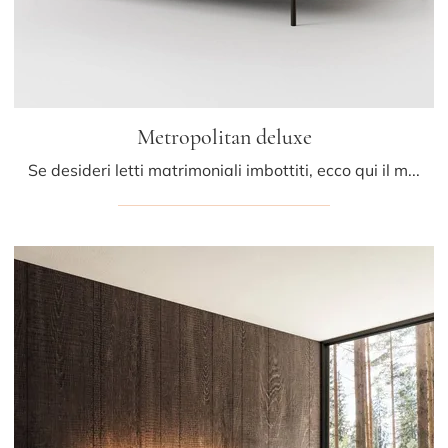
Metropolitan deluxe
Se desideri letti matrimoniali imbottiti, ecco qui il modello Metropolitan deluxe in pelle per arricchire la camera da letto.