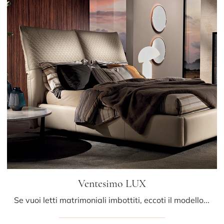
Ventesimo LUX
Se vuoi letti matrimoniali imbottiti, eccoti il modello Ventesimo LUX in pelle per arricchire la camera da letto.