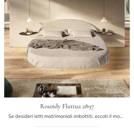
Roundy Fluttua 2897
Se desideri letti matrimoniali imbottiti, eccoti il modello Roundy Fluttua 2897 in pelle per impreziosire la camera da letto.