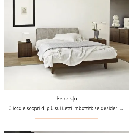
Febo 2|0
Clicca e scopri di più sui Letti imbottiti: se desideri modelli matrimoniali moderni, il modello Febo 2|0 Sangiacomo fa al caso tuo.