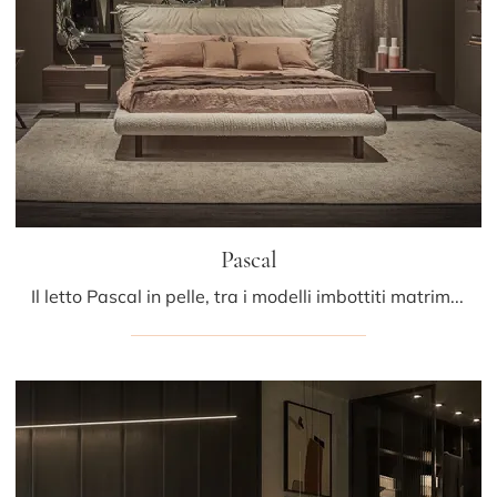
Pascal
Il letto Pascal in pelle, tra i modelli imbottiti matrimoniali design di Cattelan Italia, è perfetto per garantirti il relax totale.