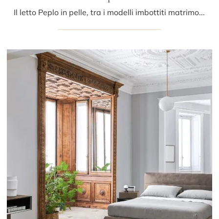
Il letto Peplo in pelle, tra i modelli imbottiti matrimoniali design di Sangiacomo, è ideale per garantirti il relax totale.