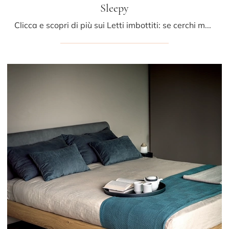
Sleepy
Clicca e scopri di più sui Letti imbottiti: se cerchi modelli matrimoniali design, il modello Sleepy Riva1920 fa al caso tuo.