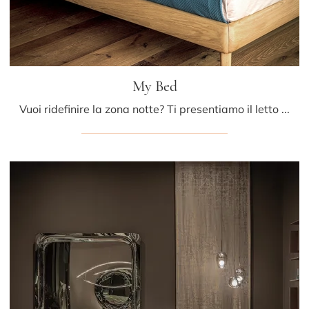
My Bed
Vuoi ridefinire la zona notte? Ti presentiamo il letto in pelle My Bed di Riva1920 per spazi moderni.