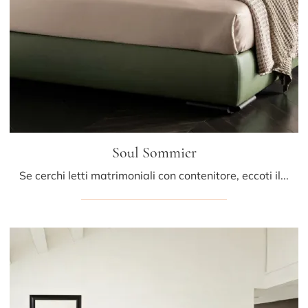
Soul Sommier
Se cerchi letti matrimoniali con contenitore, eccoti il modello Soul Sommier in pelle per valorizzare la zona notte.