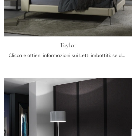
Taylor
Clicca e ottieni informazioni sui Letti imbottiti: se desideri modelli matrimoniali moderni, il modello Taylor Albani fa al caso tuo.