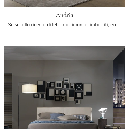
Andria
Se sei alla ricerca di letti matrimoniali imbottiti, ecco qui il modello Andria in pelle per arricchire la zona notte.