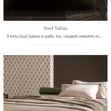
Soul Salina
Il letto Soul Salina in pelle, tra i modelli imbottiti matrimoniali design di Altrenotti, è pensato per assicurarti il riposo migliore.