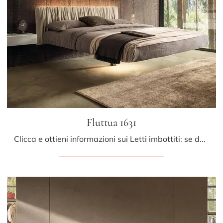
Fluttua 1631
Clicca e ottieni informazioni sui Letti imbottiti: se desideri modelli matrimoniali design, il modello Fluttua 1631 Lago fa per te.