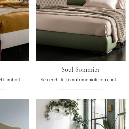
y
Soul Sommier
Clicca e scopri di più sui Letti imbottiti: se sei alla ricerca di modelli matrimoniali classici, il modello Soul Verney Altrenotti fa al caso tuo.
Se cerchi letti matrimoniali con contenitore, eccoti il modello Soul Sommier in pelle per valorizzare la zona notte.