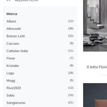
Marca
Albani
12
Altrenotti
36
Bolzan Letti
32
Caccaro
9
Cattelan Italia
11
Fimar
7
Kristalia
9
Lago
28
Mogg
5
Riva1920
12
Saba
10
Sangiacomo
21