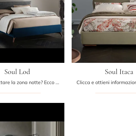
Soul Lod
Soul Itaca
Vuoi progettare la zona notte? Ecco qui il letto in tessuto Soul Lod di Altrenotti per spazi classici.