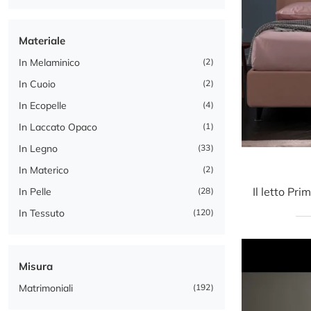
Materiale
In Melaminico
2
In Cuoio
2
In Ecopelle
4
In Laccato Opaco
1
In Legno
33
In Materico
2
In Pelle
28
In Tessuto
120
Misura
Matrimoniali
192