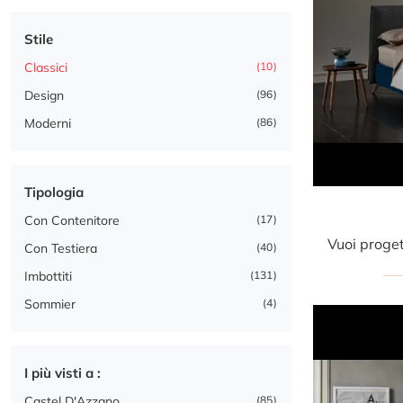
Stile
Classici
10
Design
96
Moderni
86
Tipologia
Con Contenitore
17
Con Testiera
40
Imbottiti
131
Sommier
4
I più visti a :
Castel D'Azzano
85