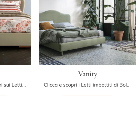
Vanity
Clicca e ottieni informazioni sui Letti imbottiti: se sei alla ricerca di modelli matrimoniali classici, il modello Soul Itaca Altrenotti fa per te.
Clicca e scopri i Letti imbottiti di Bolzan Letti! Il modello Vanity in tessuto ti attende nelle versioni matrimoniali.