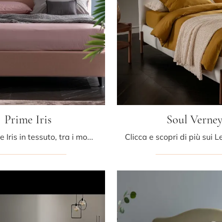
Prime Iris
Soul Verne
Il letto Prime Iris in tessuto, tra i modelli imbottiti matrimoniali classici di Altrenotti, è perfetto per assicurarti il relax totale.