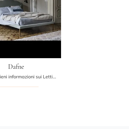
Dafne
Clicca e ottieni informazioni sui Letti imbottiti: se vuoi modelli matrimoniali classici, il modello Dafne Bolzan Letti fa per te.