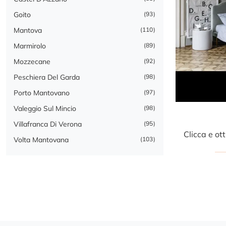
Goito
93
Mantova
110
Marmirolo
89
Mozzecane
92
Peschiera Del Garda
98
Porto Mantovano
97
Valeggio Sul Mincio
98
Villafranca Di Verona
95
Volta Mantovana
103