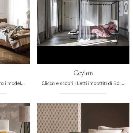
Ceylon
Il letto Natura 6 in legno, tra i modelli con testiera matrimoniali classici di Riva1920, è pensato per garantirti il riposo migliore.
Clicca e scopri i Letti imbottiti di Bolzan Letti! Il modello Ceylon in tessuto ti sta aspettando nelle versioni matrimoniali.