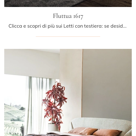
Fluttua 1617
Clicca e scopri di più sui Letti con testiera: se desideri modelli matrimoniali design, il modello Fluttua 1617 Lago fa al caso tuo.