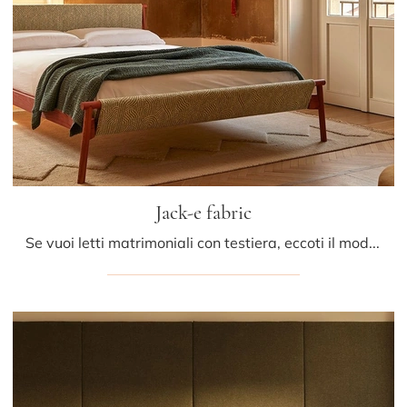
Jack-e fabric
Se vuoi letti matrimoniali con testiera, eccoti il modello Jack-e fabric in tessuto per arricchire la zona notte.