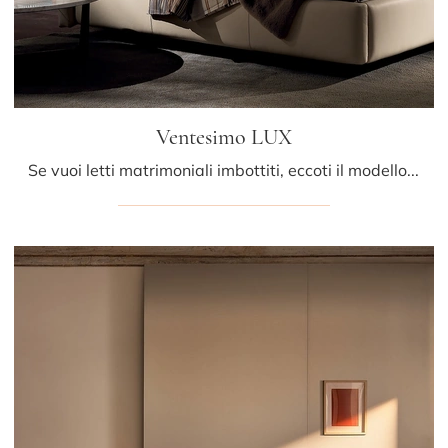
Ventesimo LUX
Se vuoi letti matrimoniali imbottiti, eccoti il modello Ventesimo LUX in pelle per arricchire la camera da letto.