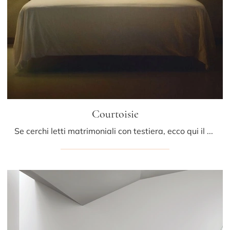
Courtoisie
Se cerchi letti matrimoniali con testiera, ecco qui il modello Courtoisie in tessuto per valorizzare la zona notte.