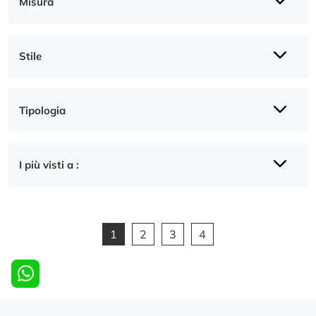
Misura
Stile
Tipologia
I più visti a :
1
2
3
4