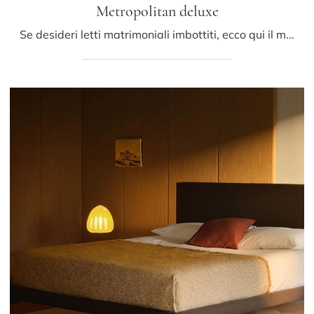
Metropolitan deluxe
Se desideri letti matrimoniali imbottiti, ecco qui il modello Metropolitan deluxe in pelle per arricchire la camera da letto.