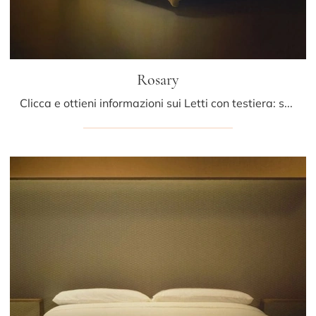
Rosary
Clicca e ottieni informazioni sui Letti con testiera: se cerchi modelli matrimoniali design, il modello Rosary Bolzan Letti fa per te.