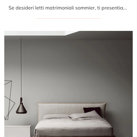
Se desideri letti matrimoniali sommier, ti presentiamo il modello Bun Sommier in legno per impreziosire la zona notte.