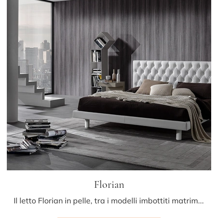
Florian
Il letto Florian in pelle, tra i modelli imbottiti matrimoniali classici di Albani, è ideale per assicurarti il riposo migliore.