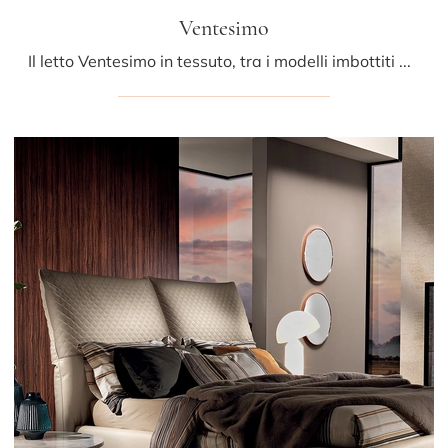
Ventesimo
Il letto Ventesimo in tessuto, tra i modelli imbottiti matrimoniali design di Albani, è perfetto per garantirti il relax totale.