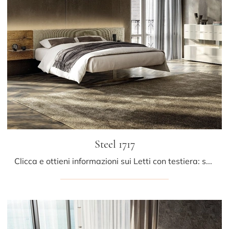
Steel 1717
Clicca e ottieni informazioni sui Letti con testiera: se vuoi modelli matrimoniali design, il modello Steel 1717 Lago fa al caso tuo.