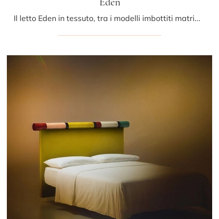
Eden
Il letto Eden in tessuto, tra i modelli imbottiti matrimoniali moderni di Bolzan Letti, è pensato per garantirti il sonno più profondo.