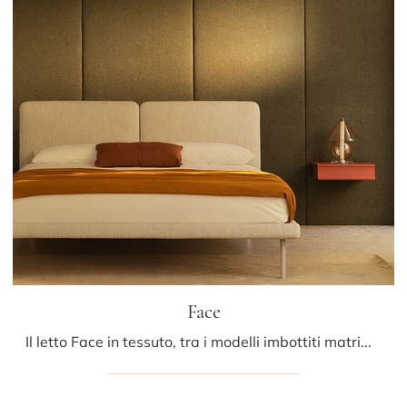
Face
Il letto Face in tessuto, tra i modelli imbottiti matrimoniali moderni di Bolzan Letti, è perfetto per assicurarti il riposo migliore.