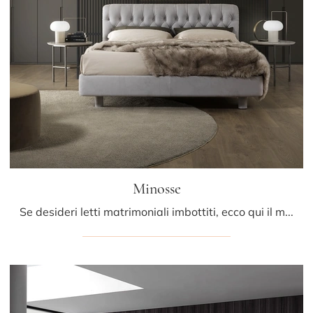
Minosse
Se desideri letti matrimoniali imbottiti, ecco qui il modello Minosse in pelle per completare la camera da letto.