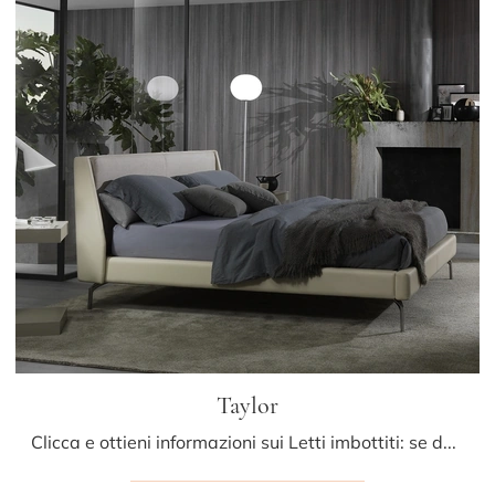
Taylor
Clicca e ottieni informazioni sui Letti imbottiti: se desideri modelli matrimoniali moderni, il modello Taylor Albani fa al caso tuo.