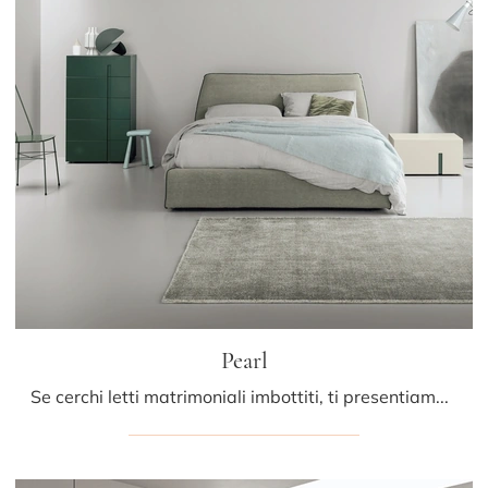
Pearl
Se cerchi letti matrimoniali imbottiti, ti presentiamo il modello Pearl in tessuto per impreziosire la camera da letto.