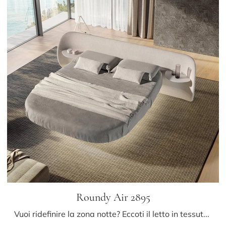
Roundy Air 2895
Vuoi ridefinire la zona notte? Eccoti il letto in tessuto Roundy Air 2895 di Lago per spazi design.