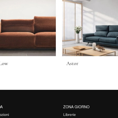
 Low
Astor
DA
ZONA GIORNO
azioni
Librerie