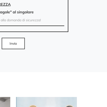
REZZA
ragole" al singolare
Invia