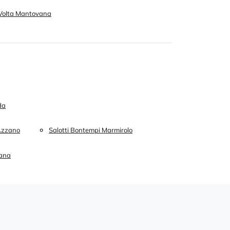
Volta Mantovana
da
'Azzano
Salotti Bontempi Marmirolo
vana