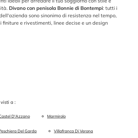
i ideali per arredare il tuo soggiorno con stile e
ità.
Divano con penisola Bonnie di Bontempi
: tutti i
 dell'azienda sono sinonimo di resistenza nel tempo,
i finiture e rivestimenti, linee decise e un design
 visti a :
Castel D'Azzano
Marmirolo
Peschiera Del Garda
Villafranca Di Verona