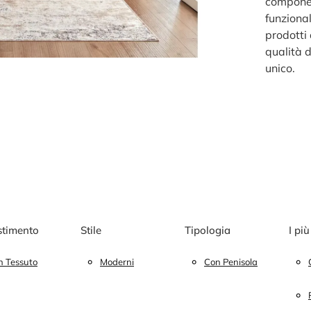
component
funzional
prodotti
qualità d
unico.
stimento
Stile
Tipologia
I più
n Tessuto
Moderni
Con Penisola