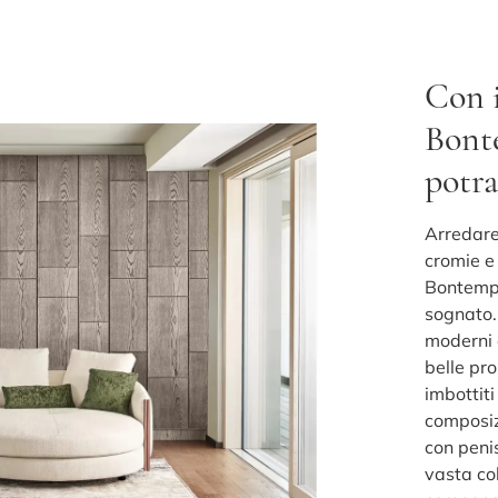
Con i
Bont
potra
Arredare
cromie e 
Bontempi
sognato. 
moderni c
belle pr
imbottiti
composiz
con peni
vasta col