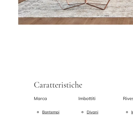
Caratteristiche
Marca
Imbottiti
Rive
Bontempi
Divani
I