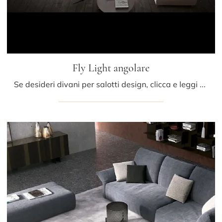
Fly Light angolare
Se desideri divani per salotti design, clicca e leggi di più sul modello Fly Light angolare in tessuto del brand Dema.