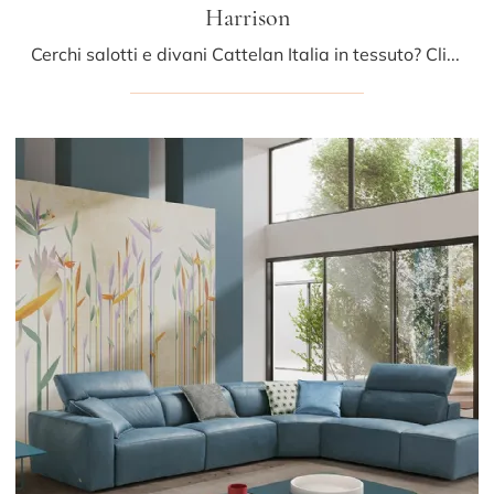
Harrison
Cerchi salotti e divani Cattelan Italia in tessuto? Clicca e scopri di più sul modello Harrison per spazi moderni.