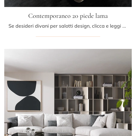
Contemporaneo 20 piede lama
Se desideri divani per salotti design, clicca e leggi di più sul modello Contemporaneo 20 piede lama in pelle del marchio Albani.