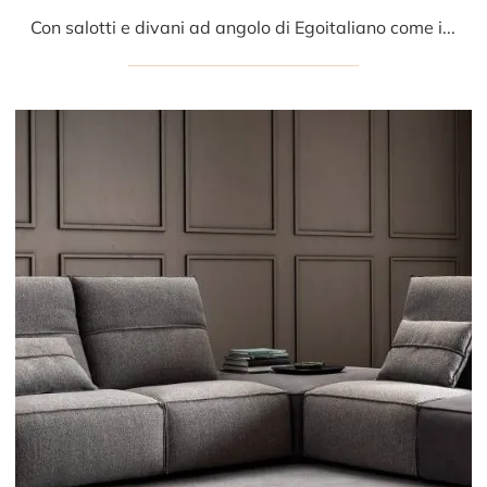
Con salotti e divani ad angolo di Egoitaliano come il modello Anais in microfibra, potrai ultimare il tuo concept d'arredo.