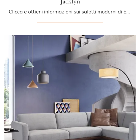
Jacklyn
Clicca e ottieni informazioni sui salotti moderni di Egoitaliano! Differenti modelli di divani, come Jacklyn, ti attendono.