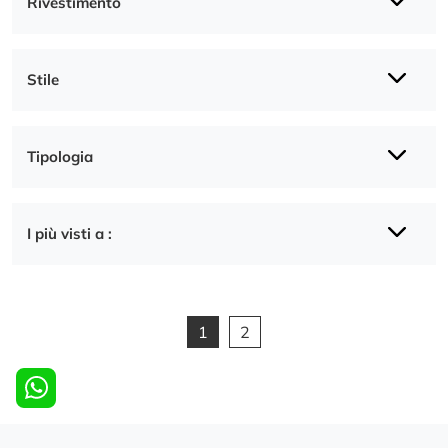
Rivestimento
Stile
Tipologia
I più visti a :
1
2