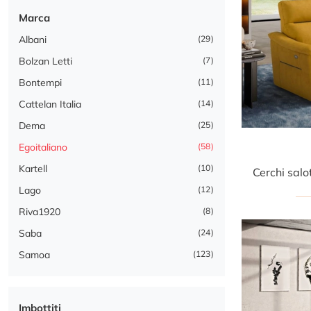
Marca
Albani
29
Bolzan Letti
7
Bontempi
11
Cattelan Italia
14
Dema
25
Egoitaliano
58
Kartell
10
Lago
12
Riva1920
8
Saba
24
Samoa
123
Imbottiti