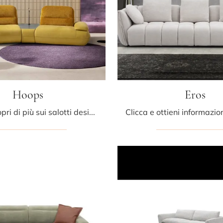
Hoops
Eros
Clicca e scopri di più sui salotti design di Egoitaliano! Vari modelli di divani, come Hoops, ti attendono.