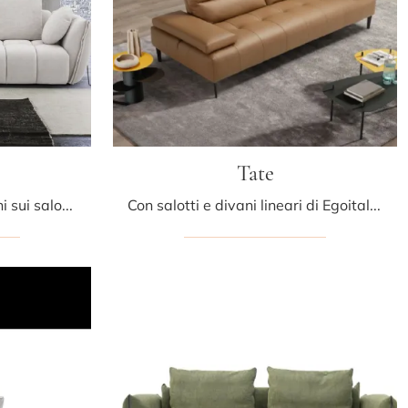
Tate
Clicca e ottieni informazioni sui salotti moderni di Egoitaliano! Diversi modelli di divani, come Eros, ti aspettano.
Con salotti e divani lineari di Egoitaliano come il modello Tate in pelle, potrai completare il tuo concept d'arredo.