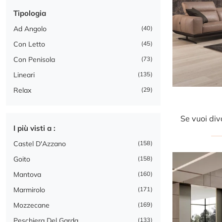
Tipologia
Ad Angolo
40
Con Letto
45
Con Penisola
73
Lineari
135
Relax
29
I più visti a :
Castel D'Azzano
158
Goito
158
Mantova
160
Marmirolo
171
Mozzecane
169
Peschiera Del Garda
133