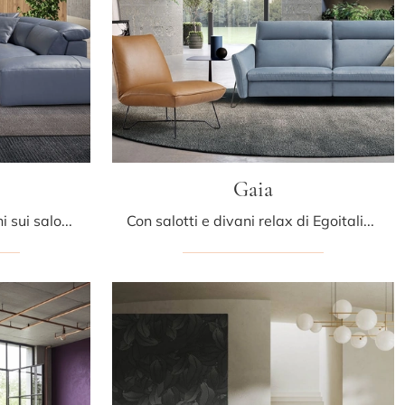
Gaia
Clicca e ottieni informazioni sui salotti moderni di Egoitaliano! Differenti modelli di divani, come Beverly, ti attendono.
Con salotti e divani relax di Egoitaliano come il modello Gaia in pelle, potrai completare il tuo concept d'arredo.