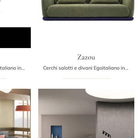
Zazou
Cerchi salotti e divani Egoitaliano in tessuto? Clicca e ottieni informazioni sul modello Bliss per spazi moderni.
Cerchi salotti e divani Egoitaliano in tessuto? Clicca e scopri di più sul modello Zazou per spazi moderni.