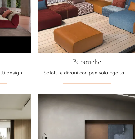
Babouche
Se desideri divani per salotti design, clicca e leggi di più sul modello Selfy in tessuto del brand Egoitaliano.
Salotti e divani con penisola Egoitaliano: ti presentiamo il modello Babouche in tessuto per impreziosire il soggiorno.