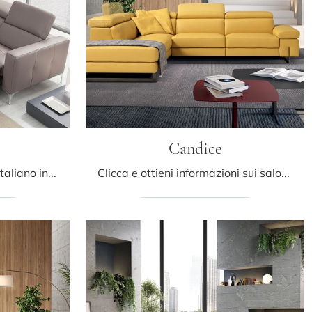
Candice
Cerchi salotti e divani Egoitaliano in pelle? Clicca e ottieni informazioni sul modello Matt per spazi moderni.
Clicca e ottieni informazioni sui salotti moderni di Egoitaliano! Molteplici modelli di divani, come Candice, ti attendono.