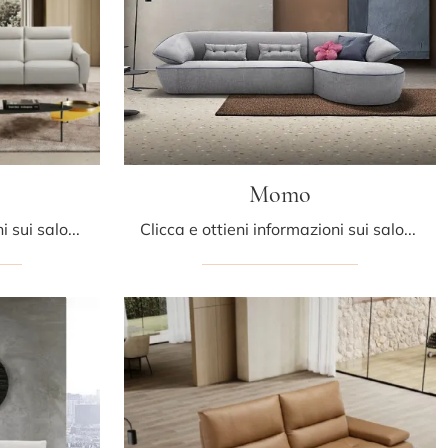
Momo
Clicca e ottieni informazioni sui salotti moderni di Egoitaliano! Vari modelli di divani, come Paco, ti attendono.
Clicca e ottieni informazioni sui salotti moderni di Egoitaliano! Differenti modelli di divani, come Momo, ti aspettano.