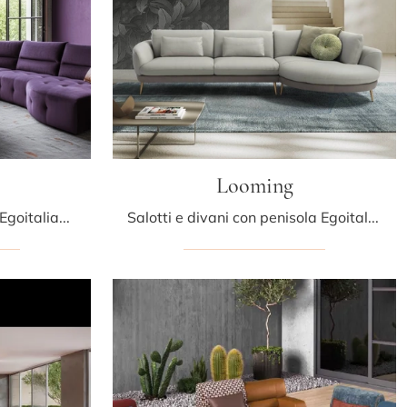
Looming
Salotti e divani ad angolo Egoitaliano: ti presentiamo il modello Mavie in tessuto per arricchire la zona giorno.
Salotti e divani con penisola Egoitaliano: ecco a te il modello Looming in tessuto per completare il living.