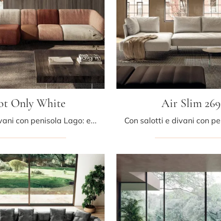
ot Only White
Air Slim 269
Salotti e divani con penisola Lago: ecco a te il modello Not Only White in tessuto per impreziosire il living.