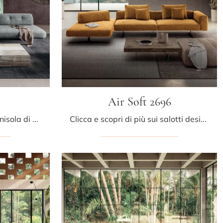
Air Soft 2696
Con salotti e divani con penisola di Lago come il modello Sand 1137 in tessuto, potrai ultimare il tuo progetto d'arredo.
Clicca e scopri di più sui salotti design di Lago! Vari modelli di divani, come Air Soft 2696, ti attendono.