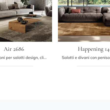
Air 2686
Happening 14
Se vuoi divani per salotti design, clicca e leggi di più sul modello Air 2686 in tessuto della firma Lago.