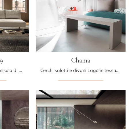
9
Chama
Con salotti e divani con penisola di Lago come il modello Air Slim 2699 in tessuto, potrai completare il tuo progetto d'arredo.
Cerchi salotti e divani Lago in tessuto? Clicca e ottieni informazioni sul modello Chama per spazi design.