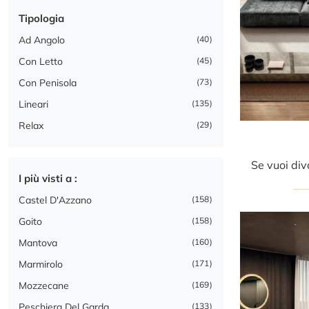
Tipologia
Ad Angolo
40
Con Letto
45
Con Penisola
73
Lineari
135
Relax
29
I più visti a :
Castel D'Azzano
158
Goito
158
Mantova
160
Marmirolo
171
Mozzecane
169
Peschiera Del Garda
133