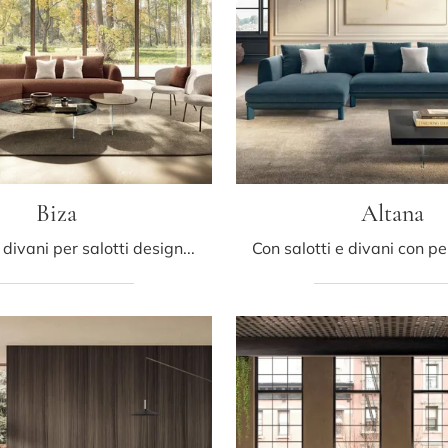
Biza
Altana
Se desideri divani per salotti design, clicca e leggi di più sul modello Biza in tessuto della firma Lago.