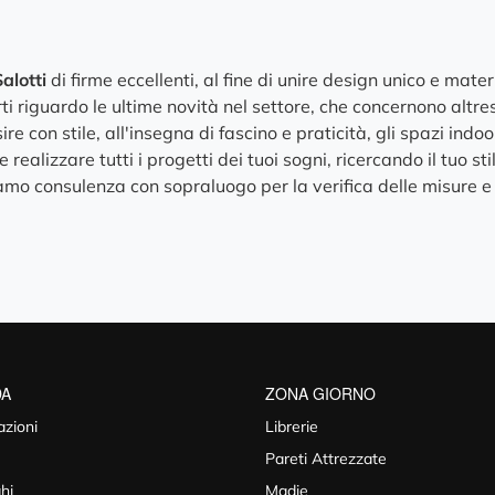
alotti
di firme eccellenti, al fine di unire design unico e materi
 riguardo le ultime novità nel settore, che concernono altres
sire con stile, all'insegna di fascino e praticità, gli spazi ind
alizzare tutti i progetti dei tuoi sogni, ricercando il tuo sti
riamo consulenza con sopraluogo per la verifica delle misure
DA
ZONA GIORNO
azioni
Librerie
Pareti Attrezzate
hi
Madie