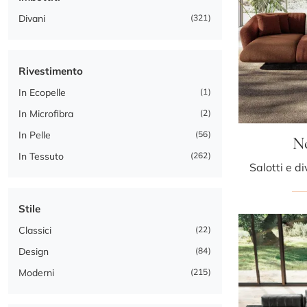
Divani
321
Rivestimento
In Ecopelle
1
In Microfibra
2
In Pelle
56
N
In Tessuto
262
Stile
Classici
22
Design
84
Moderni
215