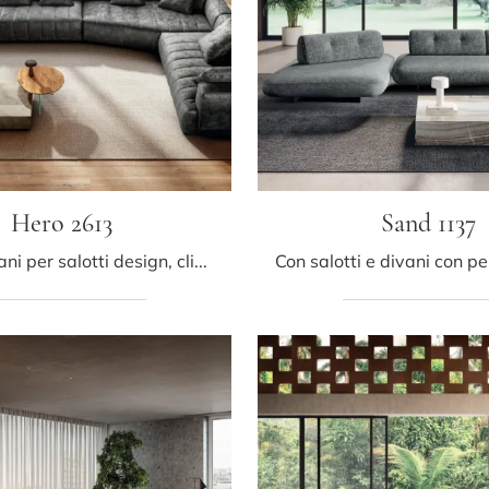
Hero 2613
Sand 1137
Se vuoi divani per salotti design, clicca e leggi di più sul modello Hero 2613 in tessuto del brand Lago.