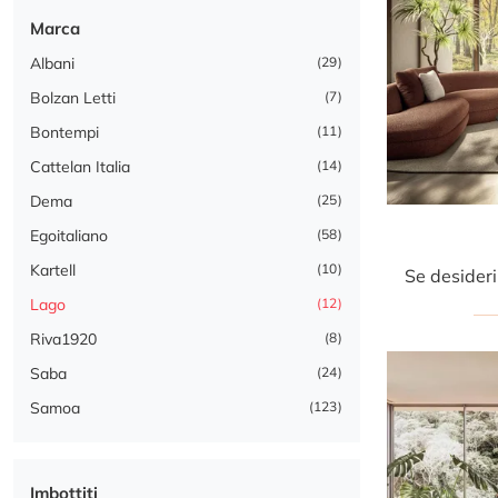
Marca
Albani
29
Bolzan Letti
7
Bontempi
11
Cattelan Italia
14
Dema
25
Egoitaliano
58
Kartell
10
Lago
12
Riva1920
8
Saba
24
Samoa
123
Imbottiti