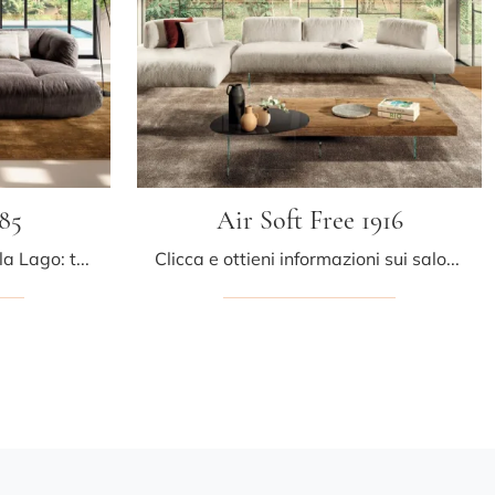
85
Air Soft Free 1916
Salotti e divani con penisola Lago: ti offriamo il modello Happening 1485 in tessuto per arricchire la zona giorno.
Clicca e ottieni informazioni sui salotti design di Lago! Differenti modelli di divani, come Air Soft Free 1916, ti attendono.