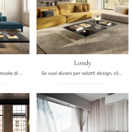
Londy
Con salotti e divani con penisola di Lago come il modello Altana in tessuto, potrai ultimare il tuo concept d'arredo.
Se vuoi divani per salotti design, clicca e leggi di più sul modello Londy in tessuto dell'azienda Lago.