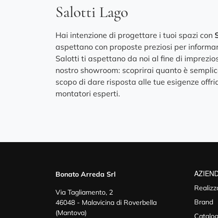
Salotti Lago
Hai intenzione di progettare i tuoi spazi con
S
aspettano con proposte preziosi per informarti
Salotti ti aspettano da noi al fine di imprezio
nostro showroom: scoprirai quanto è semplice re
scopo di dare risposta alle tue esigenze off
montatori esperti.
AZIEN
Bonato Arreda Srl
Realizz
Via Tagliamento, 2
Brand
46048 - Malavicina di Roverbella
(Mantova)
Catalog