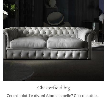
Chesterfield big
Cerchi salotti e divani Albani in pelle? Clicca e ottieni informazioni sul modello Chesterfield big per spazi classici.