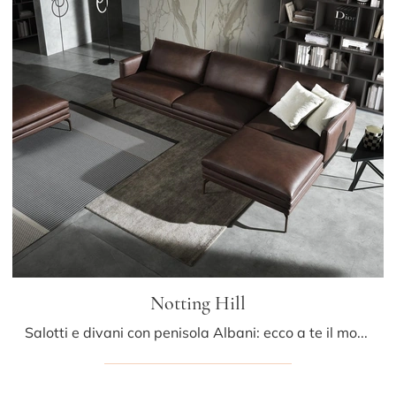
Notting Hill
Salotti e divani con penisola Albani: ecco a te il modello Notting Hill in pelle per impreziosire la zona giorno.