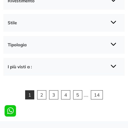
Rivestimento
Stile
Tipologia
I più visti a :
1
2
3
4
5
....
14