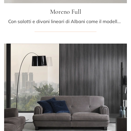
Moreno Full
Con salotti e divani lineari di Albani come il modello Moreno Full in tessuto, potrai ultimare il tuo concept d'arredo.