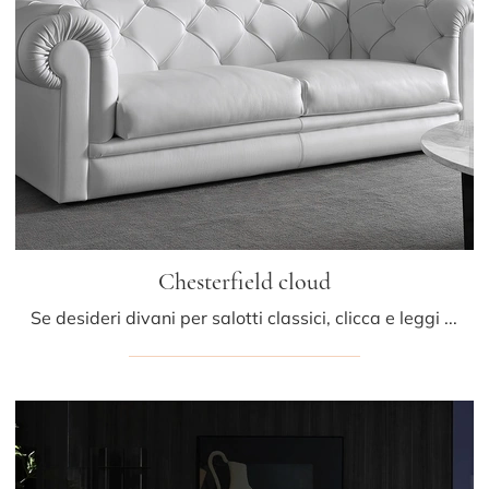
Chesterfield cloud
Se desideri divani per salotti classici, clicca e leggi di più sul modello Chesterfield cloud in pelle dell'azienda Albani.