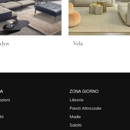
klyn
Vela
DA
ZONA GIORNO
azioni
Librerie
Pareti Attrezzate
hi
Madie
Salotti