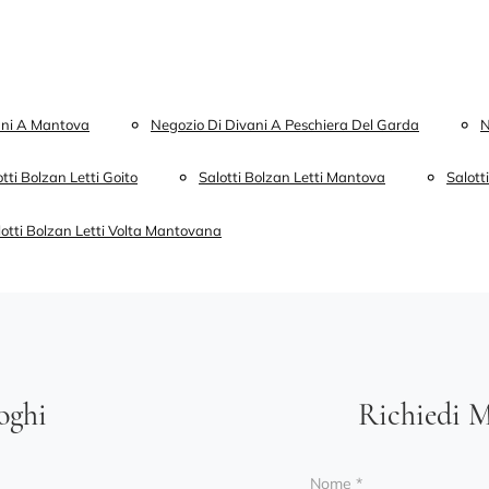
ani A Mantova
Negozio Di Divani A Peschiera Del Garda
N
tti Bolzan Letti Goito
Salotti Bolzan Letti Mantova
Salott
lotti Bolzan Letti Volta Mantovana
loghi
Richiedi M