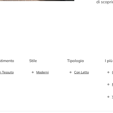
di scopri
stimento
Stile
Tipologia
I più
n Tessuto
Moderni
Con Letto