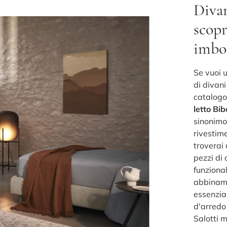
Divan
scopr
imbot
Se vuoi 
di divani
catalogo 
letto Bib
sinonimo 
rivestime
troverai 
pezzi di 
funzional
abbinamen
essenzial
d'arredo 
Salotti m