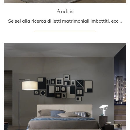
Andria
Se sei alla ricerca di letti matrimoniali imbottiti, ecco qui il modello Andria in pelle per arricchire la zona notte.