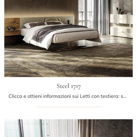
Steel 1717
Clicca e ottieni informazioni sui Letti con testiera: se vuoi modelli matrimoniali design, il modello Steel 1717 Lago fa al caso tuo.