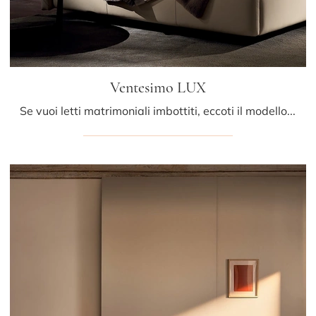
Ventesimo LUX
Se vuoi letti matrimoniali imbottiti, eccoti il modello Ventesimo LUX in pelle per arricchire la camera da letto.