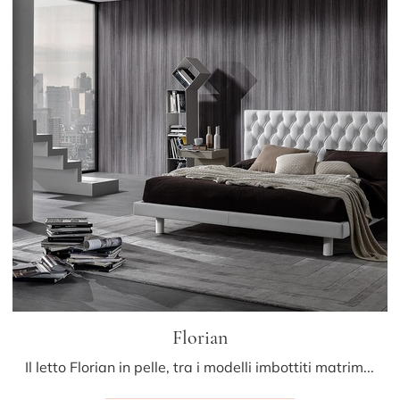
Florian
Il letto Florian in pelle, tra i modelli imbottiti matrimoniali classici di Albani, è ideale per assicurarti il riposo migliore.