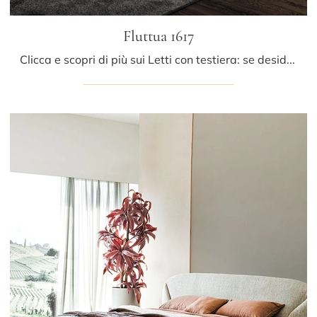
Fluttua 1617
Clicca e scopri di più sui Letti con testiera: se desideri modelli matrimoniali design, il modello Fluttua 1617 Lago fa al caso tuo.