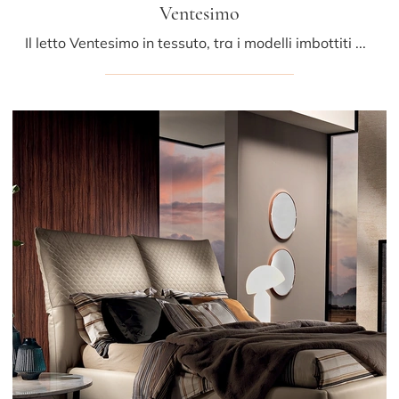
Ventesimo
Il letto Ventesimo in tessuto, tra i modelli imbottiti matrimoniali design di Albani, è perfetto per garantirti il relax totale.