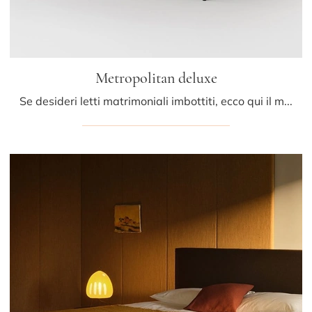
Metropolitan deluxe
Se desideri letti matrimoniali imbottiti, ecco qui il modello Metropolitan deluxe in pelle per arricchire la camera da letto.