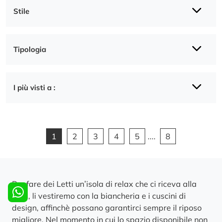
Stile
Tipologia
I più visti a :
1
2
3
4
5
....
8
Per fare dei Letti un’isola di relax che ci riceva alla
sera, li vestiremo con la biancheria e i cuscini di
design, affinchè possano garantirci sempre il riposo
migliore. Nel momento in cui lo spazio disponibile non