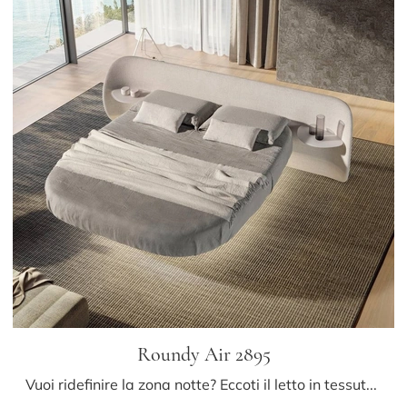
Roundy Air 2895
Vuoi ridefinire la zona notte? Eccoti il letto in tessuto Roundy Air 2895 di Lago per spazi design.