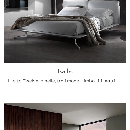
Twelve
Il letto Twelve in pelle, tra i modelli imbottiti matrimoniali design di Albani, è pensato per garantirti il riposo migliore.