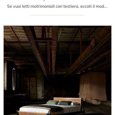
Se vuoi letti matrimoniali con testiera, eccoti il modello Jack-e fabric in tessuto per arricchire la zona notte.