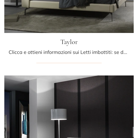
Taylor
Clicca e ottieni informazioni sui Letti imbottiti: se desideri modelli matrimoniali moderni, il modello Taylor Albani fa al caso tuo.