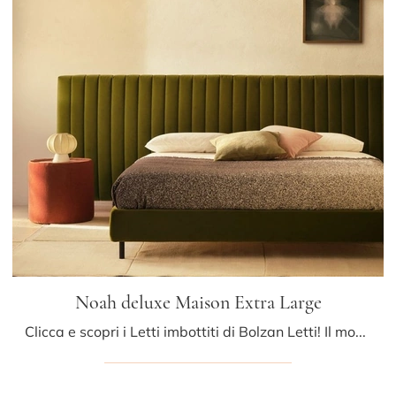
Noah deluxe Maison Extra Large
Clicca e scopri i Letti imbottiti di Bolzan Letti! Il modello Noah deluxe Maison Extra Large in tessuto ti aspetta nelle versioni matrimoniali.