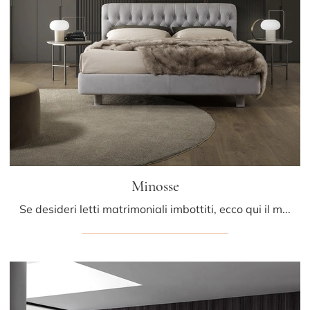
Minosse
Se desideri letti matrimoniali imbottiti, ecco qui il modello Minosse in pelle per completare la camera da letto.