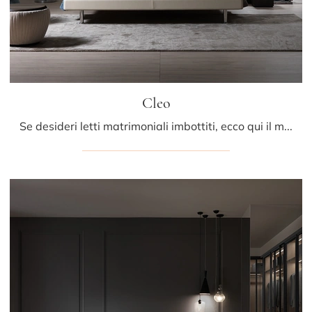
Cleo
Se desideri letti matrimoniali imbottiti, ecco qui il modello Cleo in pelle per impreziosire la zona notte.