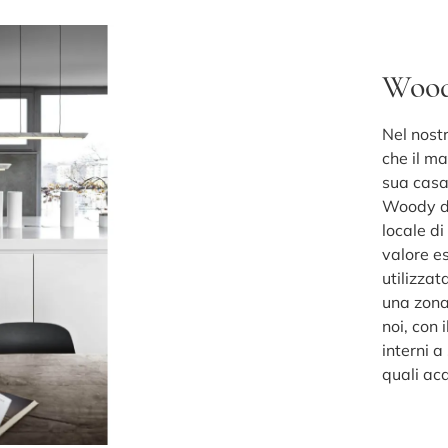
Wood
Nel nost
che il ma
sua casa
Woody di
locale di
valore es
utilizzat
una zona
noi, con 
interni a
quali ac