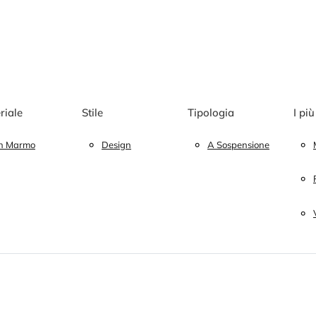
riale
Stile
Tipologia
I più
In Marmo
Design
A Sospensione