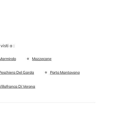
 visti a :
Marmirolo
Mozzecane
Peschiera Del Garda
Porto Mantovano
Villafranca Di Verona