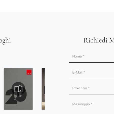
loghi
Richiedi M