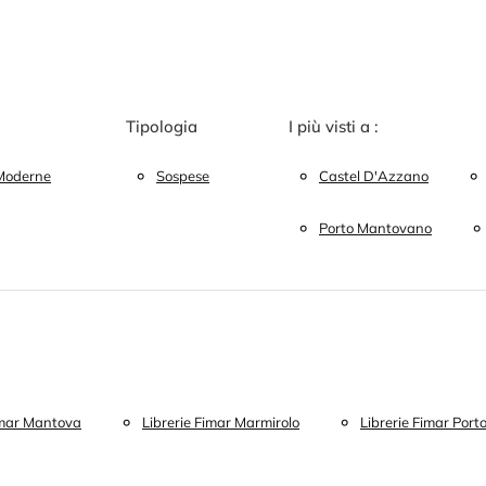
Tipologia
I più visti a :
Moderne
Sospese
Castel D'Azzano
Porto Mantovano
imar Mantova
Librerie Fimar Marmirolo
Librerie Fimar Por