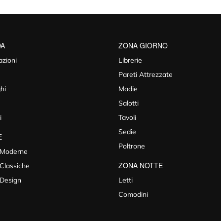
DA
ZONA GIORNO
azioni
Librerie
Pareti Attrezzate
hi
Madie
Salotti
i
Tavoli
Sedie
E
Poltrone
 Moderne
ZONA NOTTE
Classiche
 Design
Letti
Comodini