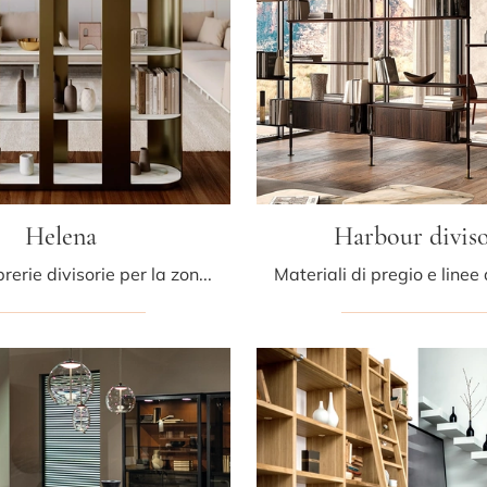
Helena
Harbour diviso
Se cerchi librerie divisorie per la zona giorno, clicca e scopri le nostre soluzioni design: il modello Helena Bontempi ti attende!