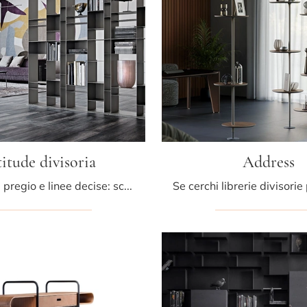
itude divisoria
Address
Materiali di pregio e linee decise: scopri la libreria Latitude divisoria di Cattelan Italia tra le più originali Librerie moderne divisorie.