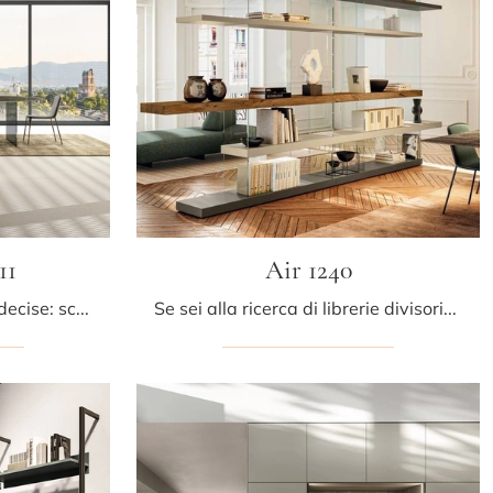
11
Air 1240
Materiali di pregio e linee decise: scopri la libreria LagoLinea 2611 di Lago tra le più originali Librerie moderne sospese.
Se sei alla ricerca di librerie divisorie per il soggiorno, clicca e scopri le nostre soluzioni moderne: il modello Air 1240 Lago ti aspetta!