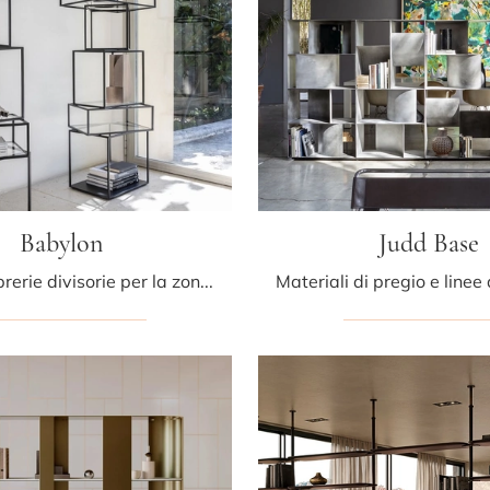
Babylon
Judd Base
Se cerchi librerie divisorie per la zona giorno, clicca e scopri le nostre soluzioni design: il modello Babylon Mogg ti sta aspettando!