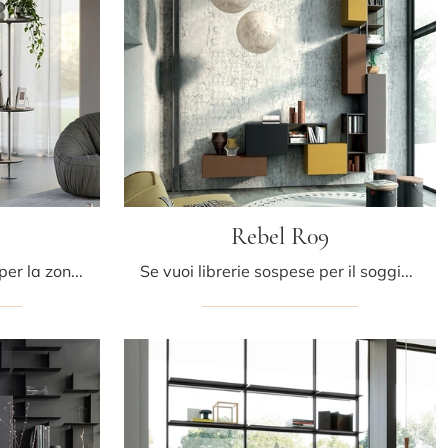
Rebel R09
Se cerchi librerie divisorie per la zona giorno, clicca e scopri le nostre soluzioni design: il modello Address Cattelan Italia ti aspetta!
Se vuoi librerie sospese per il soggiorno, clicca e scopri le nostre soluzioni moderne: il modello Rebel R09 Fimar ti aspetta!