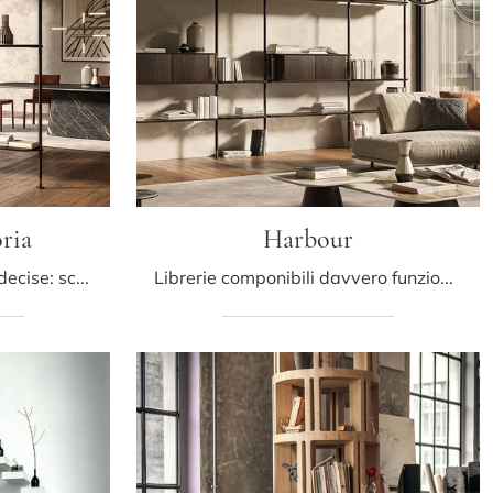
ria
Harbour
Materiali di pregio e linee decise: scopri la libreria Harbour divisoria di Cattelan Italia tra le più belle Librerie design divisorie.
Librerie componibili davvero funzionali per stanze design: scopri di più sul modello Harbour del marchio Cattelan Italia!