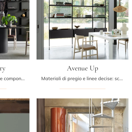
ry
Avenue Up
Se sei alla ricerca di librerie componibili per il soggiorno, clicca e scopri le nostre soluzioni design: il modello Avenue Library Kristalia ti sta ...
Materiali di pregio e linee decise: scopri la libreria Avenue Up di Kristalia tra le più belle Librerie moderne divisorie.