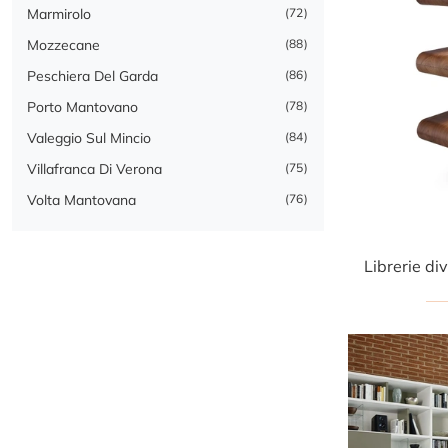
Marmirolo
72
Mozzecane
88
Peschiera Del Garda
86
Porto Mantovano
78
Valeggio Sul Mincio
84
Villafranca Di Verona
75
Volta Mantovana
76