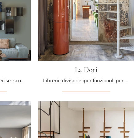
La Dori
Texture di pregio e linee decise: scopri la libreria Judd Wall di Mogg tra le più belle Librerie design sospese.
Librerie divisorie iper funzionali per stanze design: ottieni informazioni sul modello La Dori del marchio Mogg!