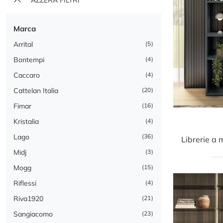
Marca
Arrital
5
Bontempi
4
Caccaro
4
Cattelan Italia
20
Fimar
16
Kristalia
4
Lago
36
Midj
3
Mogg
15
Riflessi
4
Riva1920
21
Sangiacomo
23