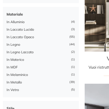
Materiale
In Alluminio
4
In Laccato Lucido
3
In Laccato Opaco
55
In Legno
44
In Legno Laccato
2
V
In Materico
1
In MDF
1
In Melaminico
1
In Metallo
39
In Vetro
5
Stile