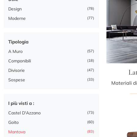
Design
78
Moderne
77
Tipologia
A Muro
57
Componibili
18
Divisorie
47
Lat
Sospese
33
I più visti a :
Castel D'Azzano
73
Goito
60
Mantova
83