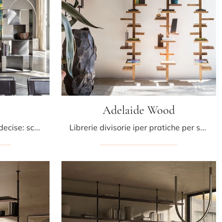
Adelaide Wood
Materiali di pregio e linee decise: scopri la libreria Judd Base di Mogg tra le più belle Librerie design divisorie.
Librerie divisorie iper pratiche per stanze design: ottieni informazioni sul modello Adelaide Wood della marca Mogg!