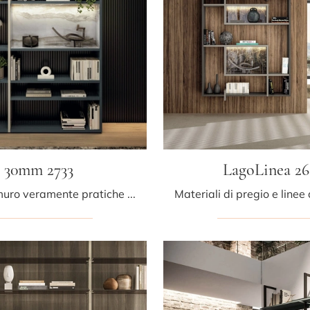
30mm 2733
LagoLinea 26
Librerie a muro veramente pratiche per stanze moderne: ottieni informazioni sul modello 30mm 2733 dell'azienda Lago!