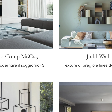
o Comp M6C95
Judd Wall
Vuoi riammodernare il soggiorno? Scopri di più sulle librerie moderne componibili e arreda i tuoi locali con il modello Modo Comp M6C95.