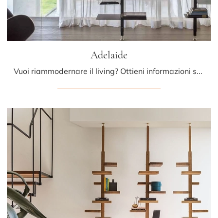
Adelaide
Vuoi riammodernare il living? Ottieni informazioni sulle librerie design divisorie e arreda i tuoi interni con il modello Adelaide.