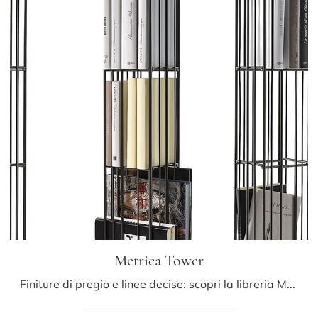
Metrica Tower
Finiture di pregio e linee decise: scopri la libreria Metrica Tower di Mogg tra le più originali Librerie design divisorie.