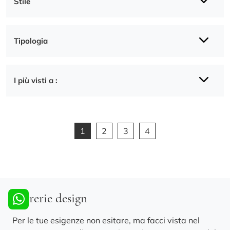
Stile
Tipologia
I più visti a :
1
2
3
4
Librerie design
Per le tue esigenze non esitare, ma facci vista nel