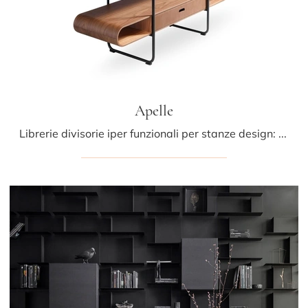
Apelle
Librerie divisorie iper funzionali per stanze design: ottieni informazioni sul modello Apelle del brand Midj!