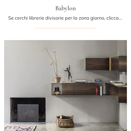
Babylon
Se cerchi librerie divisorie per la zona giorno, clicca e scopri le nostre soluzioni design: il modello Babylon Mogg ti sta aspettando!