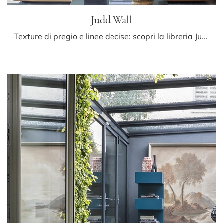
Judd Wall
Texture di pregio e linee decise: scopri la libreria Judd Wall di Mogg tra le più belle Librerie design sospese.