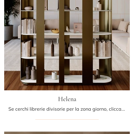
Helena
Se cerchi librerie divisorie per la zona giorno, clicca e scopri le nostre soluzioni design: il modello Helena Bontempi ti attende!