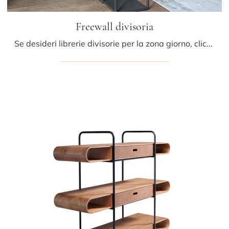
Freewall divisoria
Se desideri librerie divisorie per la zona giorno, clicca e scopri le nostre soluzioni design: il modello Freewall divisoria Riflessi ti sta ...