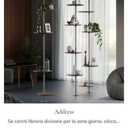
Address
Se cerchi librerie divisorie per la zona giorno, clicca e scopri le nostre soluzioni design: il modello Address Cattelan Italia ti aspetta!