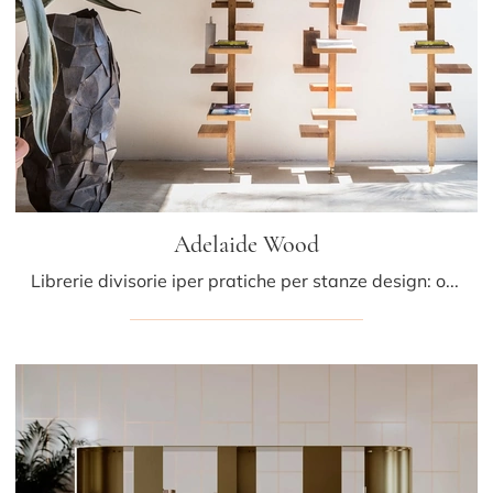
Adelaide Wood
Librerie divisorie iper pratiche per stanze design: ottieni informazioni sul modello Adelaide Wood della marca Mogg!