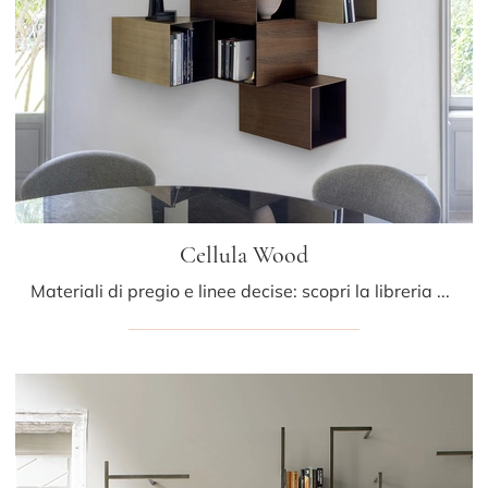
Cellula Wood
Materiali di pregio e linee decise: scopri la libreria Cellula Wood di Mogg tra le più originali Librerie design sospese.