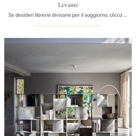
Levante
Se desideri librerie divisorie per il soggiorno, clicca e scopri le nostre soluzioni design: il modello Levante Mogg ti sta aspettando!