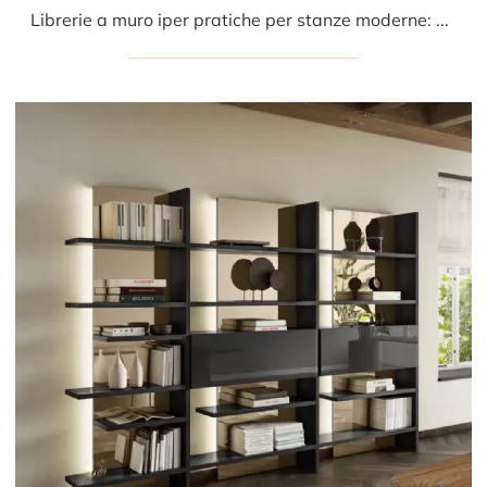
Librerie a muro iper pratiche per stanze moderne: ottieni informazioni sul modello Modo Comp M6C72 del brand Sangiacomo!