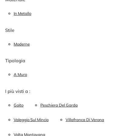
In Metallo
Stile
Moderne
Tipologia
A Muro
I più visti a :
Goito
Peschiera Del Garda
Valeggio Sul Mincio
Villafranca Di Verona
Volta Mantovana