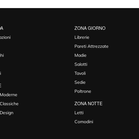
DA
ZONA GIORNO
azioni
Librerie
Pareti Attrezzate
hi
Madie
Salotti
i
Tavoli
Sedie
E
Poltrone
 Moderne
ZONA NOTTE
Classiche
 Design
Letti
Comodini