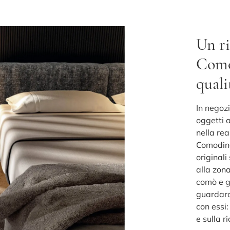
Un ri
Comod
quali
In negozi
oggetti 
nella re
Comodino
originali
alla zona
comò e g
guardaro
con essi:
e sulla r