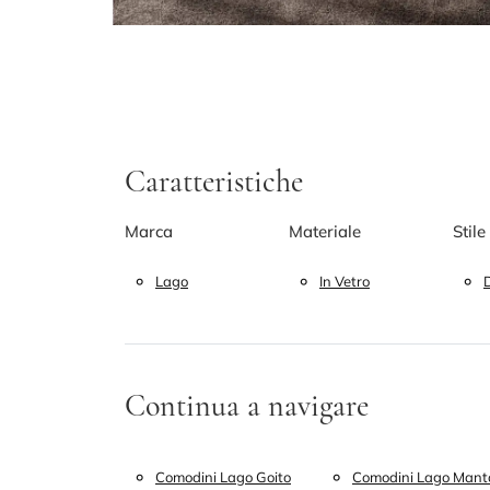
Caratteristiche
Marca
Materiale
Stile
Lago
In Vetro
Continua a navigare
Comodini Lago Goito
Comodini Lago Mant