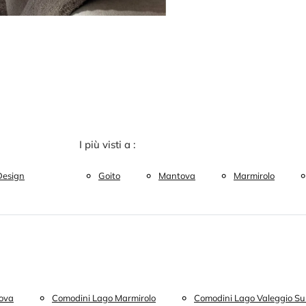
I più visti a :
Design
Goito
Mantova
Marmirolo
ova
Comodini Lago Marmirolo
Comodini Lago Valeggio Sul