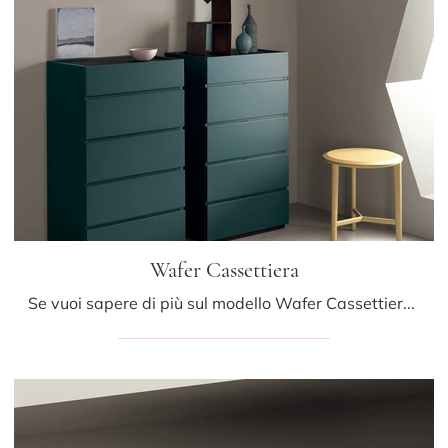
Wafer Cassettiera
Se vuoi sapere di più sul modello Wafer Cassettiera, clicca e scopri i Comodini e comò Kristalia ideali per la tua zona notte.