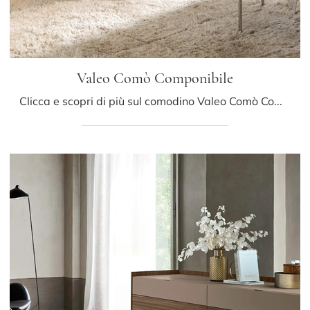
Valeo Comò Componibile
Clicca e scopri di più sul comodino Valeo Comò Componibile: Comodini e cassettiere di Sangiacomo sono ideali per spazi moderni.