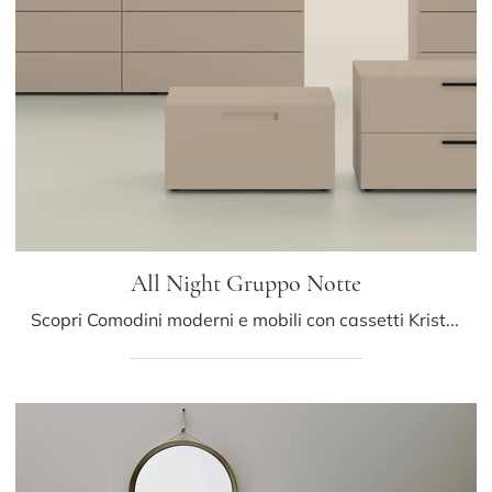
All Night Gruppo Notte
Scopri Comodini moderni e mobili con cassetti Kristalia! Il modello All Night Gruppo Notte costruito in laccato opaco è la soluzione ottimale.