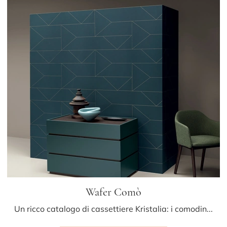
Wafer Comò
Un ricco catalogo di cassettiere Kristalia: i comodini moderni in laccato opaco, come Wafer Comò, sono tra le soluzioni più esclusive.