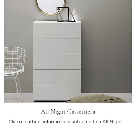
All Night Cassettiera
Clicca e ottieni informazioni sul comodino All Night Cassettiera: Comodini e mobili con cassetti di Kristalia sono ideali per spazi moderni.