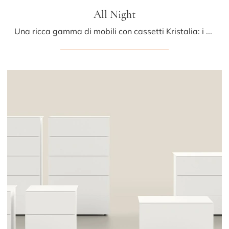
All Night
Una ricca gamma di mobili con cassetti Kristalia: i comodini moderni in legno, come All Night, sono tra le soluzioni più belle.