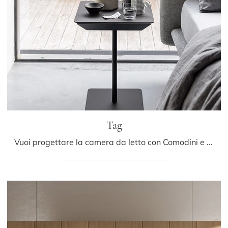
Tag
Vuoi progettare la camera da letto con Comodini e cassettiere di Kristalia? Eccoti il modello Tag in melaminico per spazi moderni.