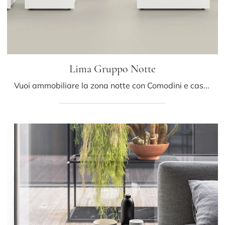
Lima Gruppo Notte
Vuoi ammobiliare la zona notte con Comodini e cassettiere di Kristalia? Eccoti il modello Lima Gruppo Notte in laccato opaco per spazi moderni.