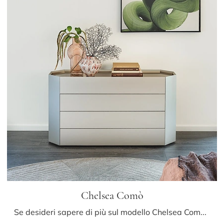
Chelsea Comò
Se desideri sapere di più sul modello Chelsea Comò, clicca e scopri i Comodini e comò Cattelan Italia ideali per la tua zona notte.