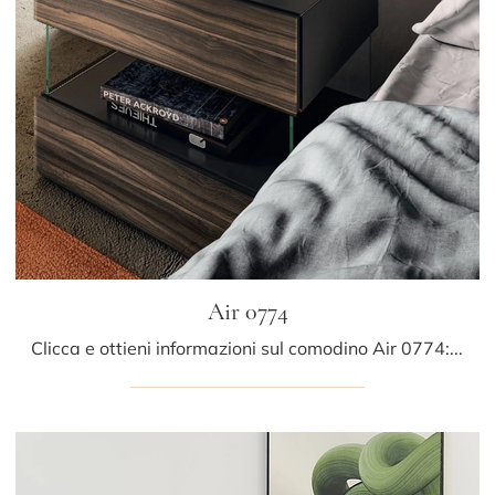
Air 0774
Clicca e ottieni informazioni sul comodino Air 0774: Comodini e cassettiere di Lago sono ideali per spazi moderni.