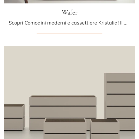
Wafer
Scopri Comodini moderni e cassettiere Kristalia! Il modello Wafer costruito in laccato opaco è la soluzione ottimale.