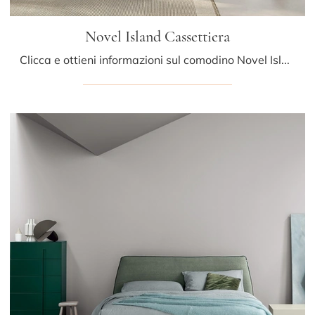
Novel Island Cassettiera
Clicca e ottieni informazioni sul comodino Novel Island Cassettiera: Comodini e mobili con cassetti di Kristalia sono ideali per spazi moderni.