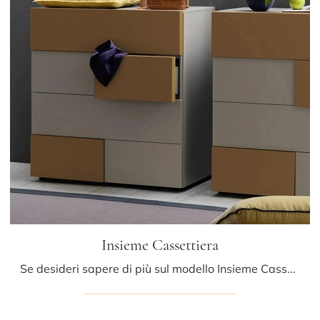
Insieme Cassettiera
Se desideri sapere di più sul modello Insieme Cassettiera, clicca e scopri i Comodini e comò Sangiacomo ideali per la tua zona del riposo.