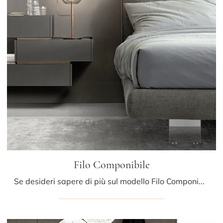
Filo Componibile
Se desideri sapere di più sul modello Filo Componibile, clicca e scopri i Comodini e comò Sangiacomo ideali per la tua zona notte.