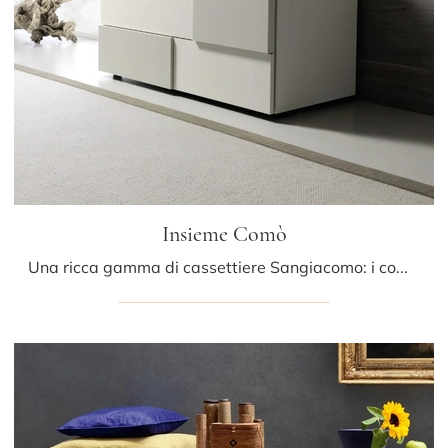
Insieme Comò
Una ricca gamma di cassettiere Sangiacomo: i comodini moderni in laccato opaco, come Insieme Comò, sono tra le soluzioni più belle.