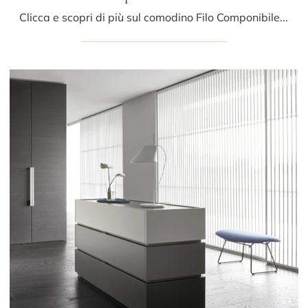
Clicca e scopri di più sul comodino Filo Componibile Cassettiera: Comodini e cassettiere di Sangiacomo sono ideali per spazi moderni.