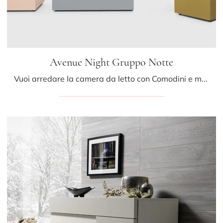
Avenue Night Gruppo Notte
Vuoi arredare la camera da letto con Comodini e mobili con cassetti di Kristalia? Ecco qui il modello Avenue Night Gruppo Notte in laccato opaco per ...