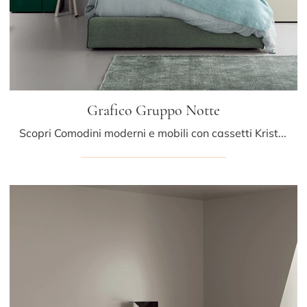
Grafico Gruppo Notte
Scopri Comodini moderni e mobili con cassetti Kristalia! Il modello Grafico Gruppo Notte costruito in laccato opaco è l'acquisto perfetto.