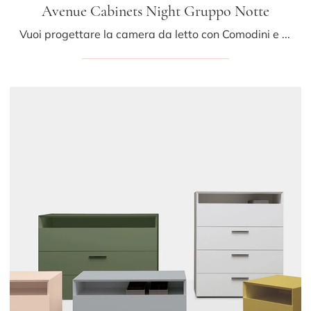
Avenue Cabinets Night Gruppo Notte
Vuoi progettare la camera da letto con Comodini e mobili con cassetti di Kristalia? Ti presentiamo il modello Avenue Cabinets Night Gruppo Notte in ...