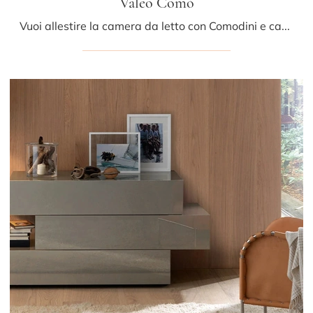
Valeo Comò
Vuoi allestire la camera da letto con Comodini e cassettiere di Sangiacomo? Ti presentiamo il modello Valeo Comò in legno per spazi moderni.