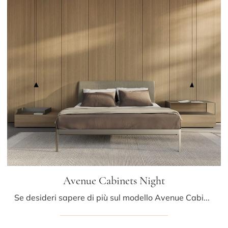
Avenue Cabinets Night
Se desideri sapere di più sul modello Avenue Cabinets Night, clicca e scopri i Comodini e comò Kristalia ideali per la tua zona del riposo.