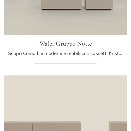
Wafer Gruppo Notte
Scopri Comodini moderni e mobili con cassetti Kristalia! Il modello Wafer Gruppo Notte costruito in laccato opaco è il miglior acquisto.