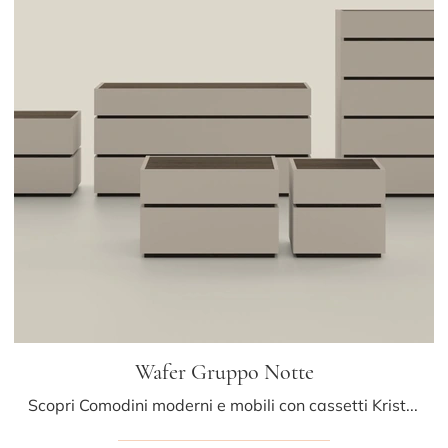
Wafer Gruppo Notte
Scopri Comodini moderni e mobili con cassetti Kristalia! Il modello Wafer Gruppo Notte costruito in laccato opaco è il miglior acquisto.