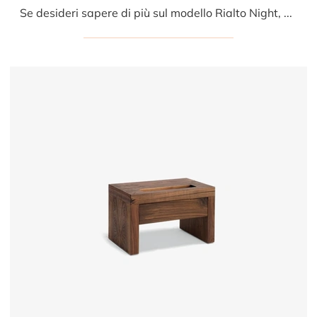
Se desideri sapere di più sul modello Rialto Night, clicca e scopri i Comodini e comò Riva1920 ideali per la tua zona del riposo.