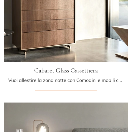
Cabaret Glass Cassettiera
Vuoi allestire la zona notte con Comodini e mobili con cassetti di Sangiacomo? Ecco qui il modello Cabaret Glass Cassettiera in legno per spazi ...