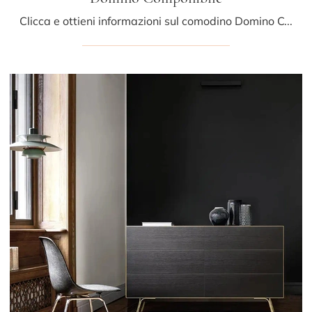
Clicca e ottieni informazioni sul comodino Domino Componibile: Comodini e mobili con cassetti di Sangiacomo sono ideali per spazi design.