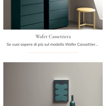
Wafer Cassettiera
Se vuoi sapere di più sul modello Wafer Cassettiera, clicca e scopri i Comodini e comò Kristalia ideali per la tua zona notte.