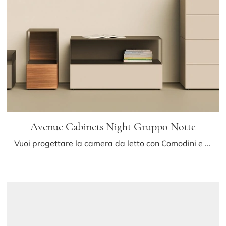
Avenue Cabinets Night Gruppo Notte
Vuoi progettare la camera da letto con Comodini e mobili con cassetti di Kristalia? Ti presentiamo il modello Avenue Cabinets Night Gruppo Notte in ...