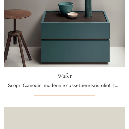
Wafer
Scopri Comodini moderni e cassettiere Kristalia! Il modello Wafer costruito in laccato opaco è la soluzione ottimale.