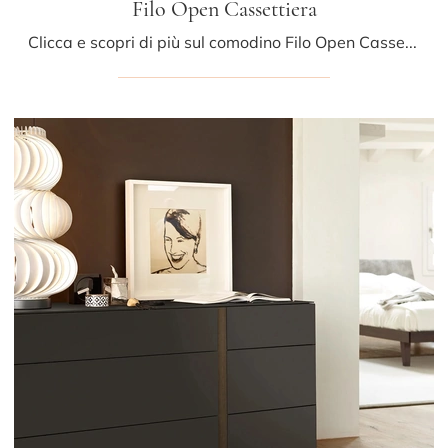
Filo Open Cassettiera
Clicca e scopri di più sul comodino Filo Open Cassettiera: Comodini e mobili con cassetti di Sangiacomo sono ideali per spazi moderni.