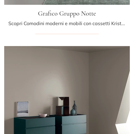
Grafico Gruppo Notte
Scopri Comodini moderni e mobili con cassetti Kristalia! Il modello Grafico Gruppo Notte costruito in laccato opaco è l'acquisto perfetto.