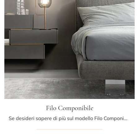
Filo Componibile
Se desideri sapere di più sul modello Filo Componibile, clicca e scopri i Comodini e comò Sangiacomo ideali per la tua zona notte.