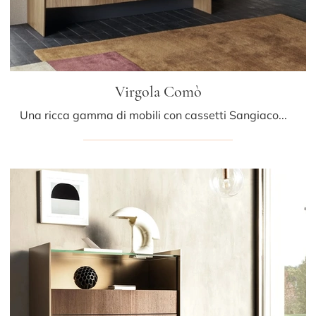
Virgola Comò
Una ricca gamma di mobili con cassetti Sangiacomo: i comodini design in legno, come Virgola Comò, sono tra le proposte più originali.