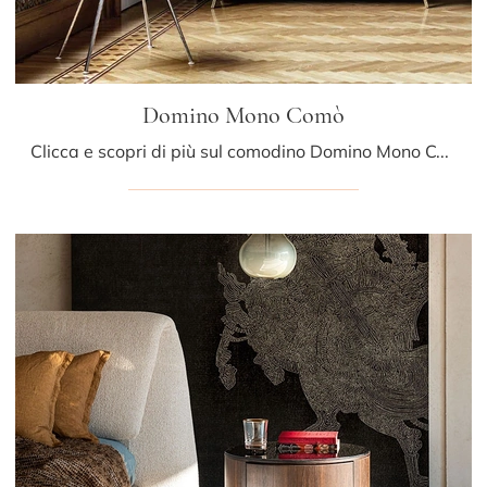
Domino Mono Comò
Clicca e scopri di più sul comodino Domino Mono Comò: Comodini e mobili con cassetti di Sangiacomo sono ideali per spazi moderni.