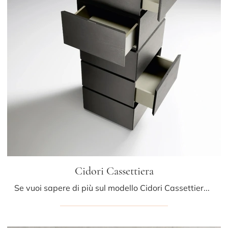
Cidori Cassettiera
Se vuoi sapere di più sul modello Cidori Cassettiera, clicca e scopri i Comodini e comò Sangiacomo ideali per la tua zona del riposo.