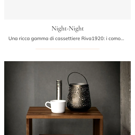
Night-Night
Una ricca gamma di cassettiere Riva1920: i comodini moderni in legno, come Night-Night, sono tra le soluzioni più belle.