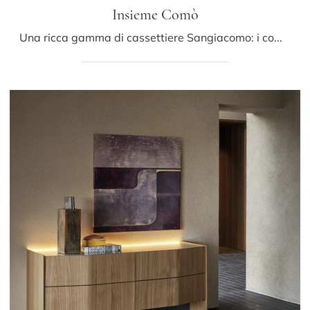
Insieme Comò
Una ricca gamma di cassettiere Sangiacomo: i comodini moderni in laccato opaco, come Insieme Comò, sono tra le soluzioni più belle.