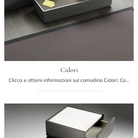
Cidori
Clicca e ottieni informazioni sul comodino Cidori: Comodini e cassettiere di Sangiacomo sono ideali per spazi moderni.