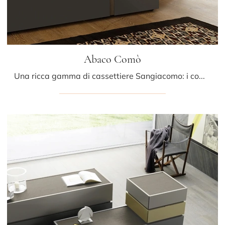
Abaco Comò
Una ricca gamma di cassettiere Sangiacomo: i comodini moderni in laccato opaco, come Abaco Comò, sono tra le proposte più esclusive.