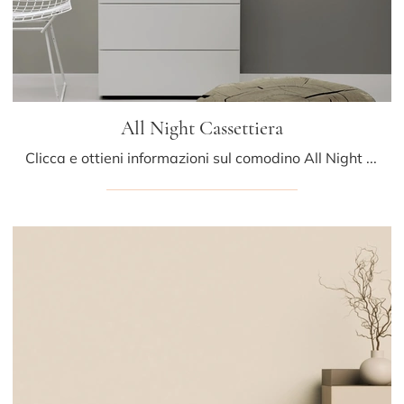
All Night Cassettiera
Clicca e ottieni informazioni sul comodino All Night Cassettiera: Comodini e mobili con cassetti di Kristalia sono ideali per spazi moderni.