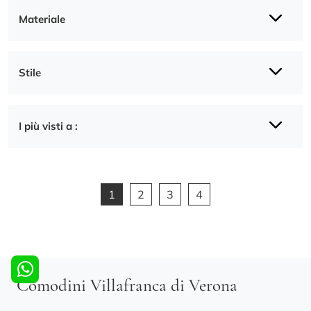
Materiale
Stile
I più visti a :
1
2
3
4
Comodini Villafranca di Verona