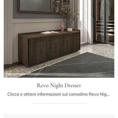
Revo Night Dresser
Clicca e ottieni informazioni sul comodino Revo Night Dresser: Comodini e cassettiere di Riva1920 sono ideali per spazi moderni.