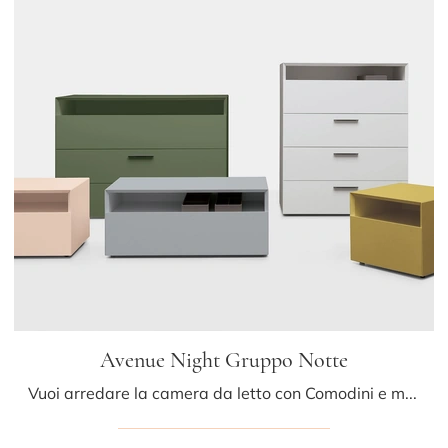
Avenue Night Gruppo Notte
Vuoi arredare la camera da letto con Comodini e mobili con cassetti di Kristalia? Ecco qui il modello Avenue Night Gruppo Notte in laccato opaco per ...