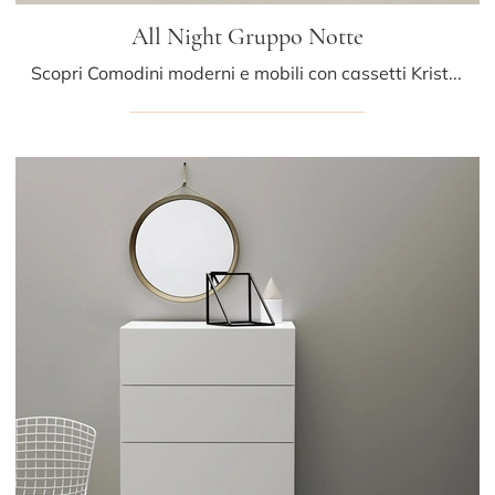
All Night Gruppo Notte
Scopri Comodini moderni e mobili con cassetti Kristalia! Il modello All Night Gruppo Notte costruito in laccato opaco è la soluzione ottimale.