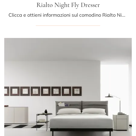
Rialto Night Fly Dresser
Clicca e ottieni informazioni sul comodino Rialto Night Fly Dresser: Comodini e mobili con cassetti di Riva1920 sono ideali per spazi design.