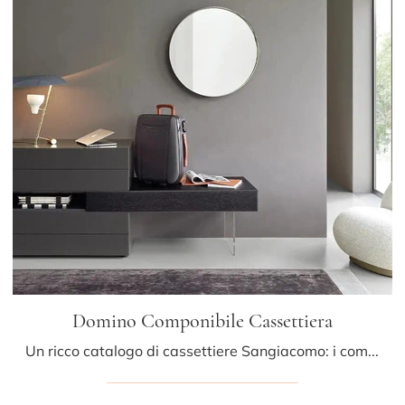
Domino Componibile Cassettiera
Un ricco catalogo di cassettiere Sangiacomo: i comodini design in laccato opaco, come Domino Componibile Cassettiera, sono tra le soluzioni più belle.