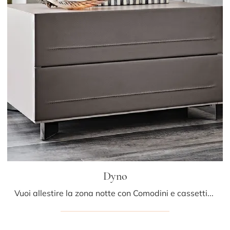
Dyno
Vuoi allestire la zona notte con Comodini e cassettiere di Cattelan Italia? Eccoti il modello Dyno in pelle per spazi design.