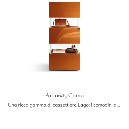
Air 0685 Comò
Una ricca gamma di cassettiere Lago: i comodini design in vetro, come Air 0685 Comò, sono tra le proposte più belle.