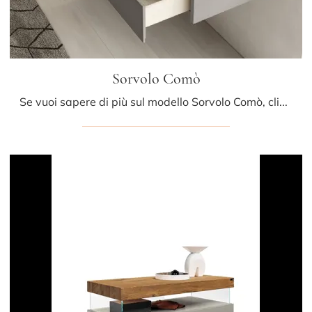
Sorvolo Comò
Se vuoi sapere di più sul modello Sorvolo Comò, clicca e scopri i Comodini e comò Fimar ideali per la tua zona notte.