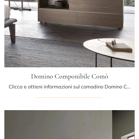
Domino Componibile Comò
Clicca e ottieni informazioni sul comodino Domino Componibile Comò: Comodini e cassettiere di Sangiacomo sono ideali per spazi design.