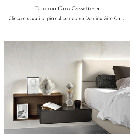
Domino Giro Cassettiera
Clicca e scopri di più sul comodino Domino Giro Cassettiera: Comodini e mobili con cassetti di Sangiacomo sono ideali per spazi design.