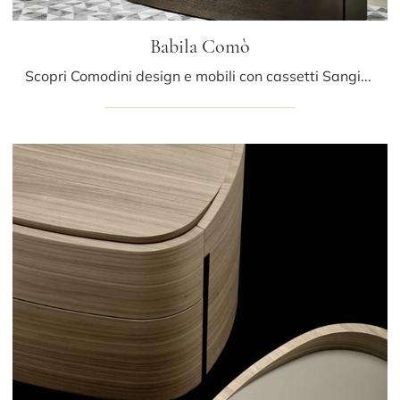
Babila Comò
Scopri Comodini design e mobili con cassetti Sangiacomo! Il modello Babila Comò realizzato in legno è la scelta ideale.