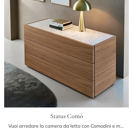
Status Comò
Vuoi arredare la camera da letto con Comodini e mobili con cassetti di Sangiacomo? Ti presentiamo il modello Status Comò in legno per spazi design.