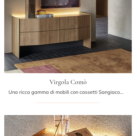
Virgola Comò
Una ricca gamma di mobili con cassetti Sangiacomo: i comodini design in legno, come Virgola Comò, sono tra le proposte più originali.