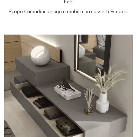
Feel
Scopri Comodini design e mobili con cassetti Fimar! Il modello Feel costruito in laccato opaco è la scelta ideale.