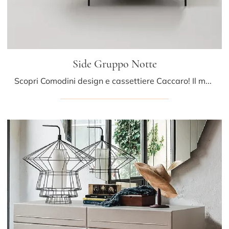
Side Gruppo Notte
Scopri Comodini design e cassettiere Caccaro! Il modello Side Gruppo Notte realizzato in laccato opaco è il miglior acquisto.