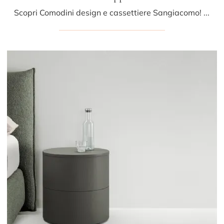
Scopri Comodini design e cassettiere Sangiacomo! Il modello Babila Gruppo Notte realizzato in legno è la scelta ideale.