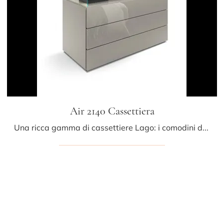
Air 2140 Cassettiera
Una ricca gamma di cassettiere Lago: i comodini design in vetro, come Air 2140 Cassettiera, sono tra le proposte più esclusive.