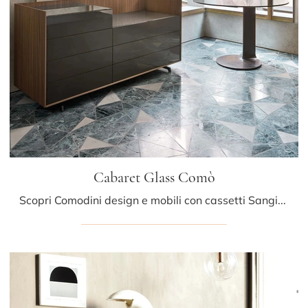
Cabaret Glass Comò
Scopri Comodini design e mobili con cassetti Sangiacomo! Il modello Cabaret Glass Comò realizzato in laccato lucido è l'acquisto perfetto.