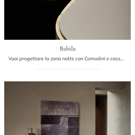
Babila
Vuoi progettare la zona notte con Comodini e cassettiere di Sangiacomo? Ti presentiamo il modello Babila in legno per spazi design.