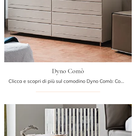
Dyno Comò
Clicca e scopri di più sul comodino Dyno Comò: Comodini e cassettiere di Cattelan Italia sono ideali per spazi design.