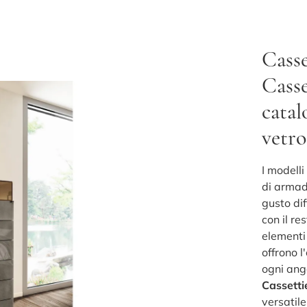
Casse
Casse
catal
vetro
I modelli
di armad
gusto dif
con il re
elementi 
offrono 
ogni ang
Cassetti
versatile