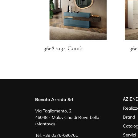
36e8 2134 Comò
36e
AZIEN
Bonato Arreda Srl
Realizz
Via Tagliamento, 2
Brand
46048 - Malavicina di Roverbella
(Mantova)
Catalog
Servizi
Tel.
+39 0376-696761