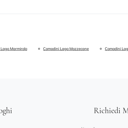
 Lago Marmirolo
Comodini Lago Mozzecane
Comodini Lag
loghi
Richiedi M