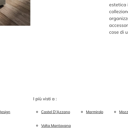
estetica 
collezion
organizza
accessor
cose di 
I più visti a :
Design
Castel D'Azzano
Marmirolo
Mozz
Volta Mantovana