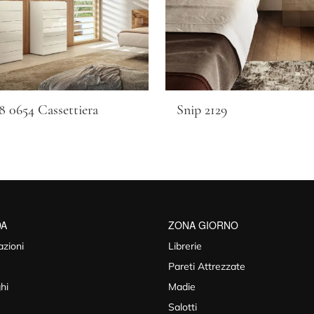
8 0654 Cassettiera
Snip 2129
DA
ZONA GIORNO
azioni
Librerie
Pareti Attrezzate
hi
Madie
Salotti