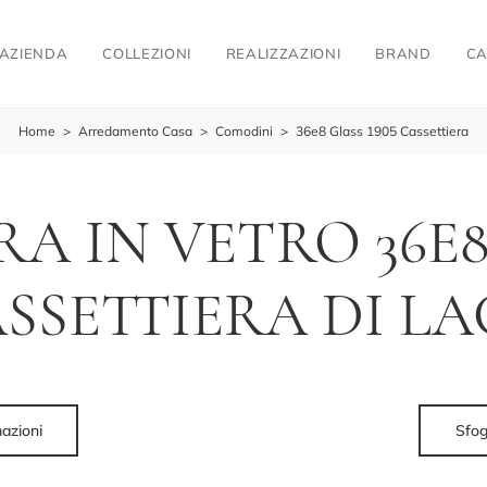
AZIENDA
COLLEZIONI
REALIZZAZIONI
BRAND
CA
Home
>
Arredamento Casa
>
Comodini
>
36e8 Glass 1905 Cassettiera
A IN VETRO 36E8
SSETTIERA DI L
mazioni
Sfog