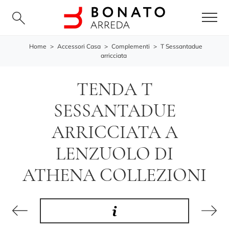
Home
>
Accessori Casa
>
Complementi
>
T Sessantadue
arricciata
TENDA T
SESSANTADUE
ARRICCIATA A
LENZUOLO DI
ATHENA COLLEZIONI