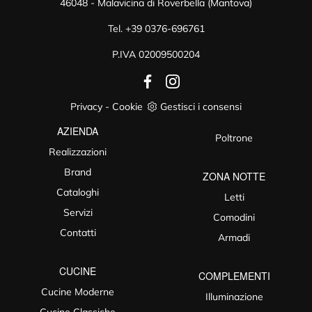
46048 - Malavicina di Roverbella (Mantova)
Tel.
+39 0376-696761
P.IVA 02009500204
Privacy
-
Cookie
Gestisci i consensi
AZIENDA
Poltrone
Realizzazioni
Brand
ZONA NOTTE
Cataloghi
Letti
Servizi
Comodini
Contatti
Armadi
CUCINE
COMPLEMENTI
Cucine Moderne
Illuminazione
Cucine Classiche