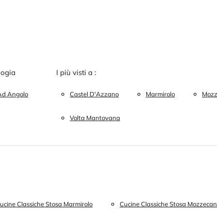
logia
I più visti a :
Ad Angolo
Castel D'Azzano
Marmirolo
Mozz
Volta Mantovana
ucine Classiche Stosa Marmirolo
Cucine Classiche Stosa Mozzeca