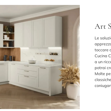
Art S
Le soluz
apprezzat
toccare c
Cucina Cl
a un ricc
potrai cr
Molte pe
classiche
coniugan