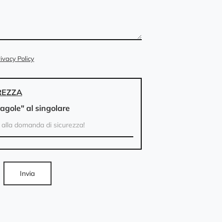
ivacy Policy
REZZA
ragole" al singolare
Invia