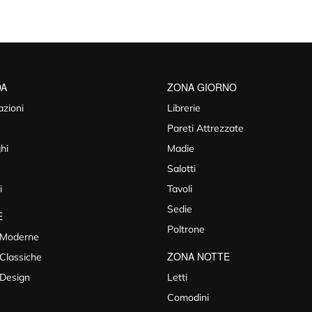
DA
ZONA GIORNO
azioni
Librerie
Pareti Attrezzate
hi
Madie
Salotti
i
Tavoli
Sedie
E
Poltrone
 Moderne
ZONA NOTTE
Classiche
 Design
Letti
Comodini