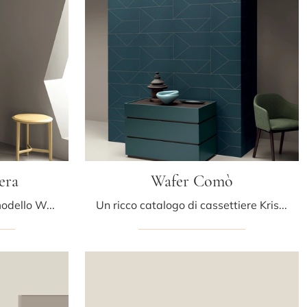
era
Wafer Comò
Se vuoi sapere di più sul modello Wafer Cassettiera, clicca e scopri i Comodini e comò Kristalia ideali per la tua zona notte.
Un ricco catalogo di cassettiere Kristalia: i comodini moderni in laccato opaco, come Wafer Comò, sono tra le soluzioni più esclusive.