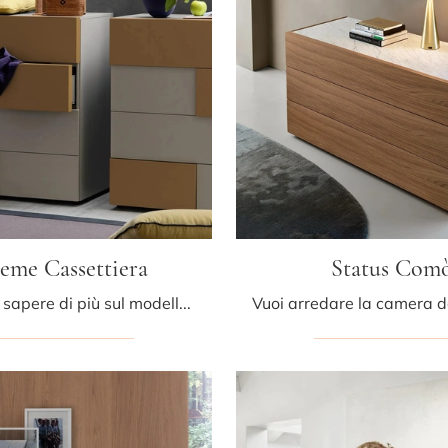
ieme Cassettiera
Status Com
Se desideri sapere di più sul modello Insieme Cassettiera, clicca e scopri i Comodini e comò Sangiacomo ideali per la tua zona del riposo.