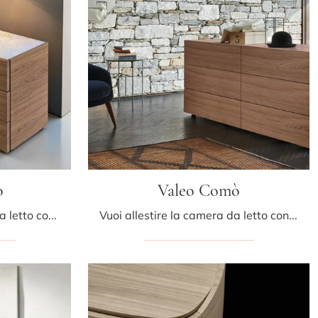
ò
Valeo Comò
Vuoi arredare la camera da letto con Comodini e mobili con cassetti di Sangiacomo? Ti presentiamo il modello Status Comò in legno per spazi design.
Vuoi allestire la camera da letto con Comodini e cassettiere di Sangiacomo? Ti presentiamo il modello Valeo Comò in legno per spazi moderni.