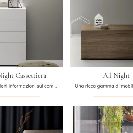
Night Cassettiera
All Night
Clicca e ottieni informazioni sul comodino All Night Cassettiera: Comodini e mobili con cassetti di Kristalia sono ideali per spazi moderni.