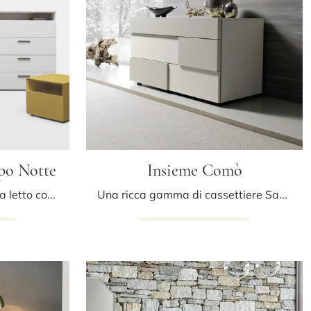
po Notte
Insieme Comò
Vuoi arredare la camera da letto con Comodini e mobili con cassetti di Kristalia? Ecco qui il modello Avenue Night Gruppo Notte in laccato opaco per ...
Una ricca gamma di cassettiere Sangiacomo: i comodini moderni in laccato opaco, come Insieme Comò, sono tra le soluzioni più belle.