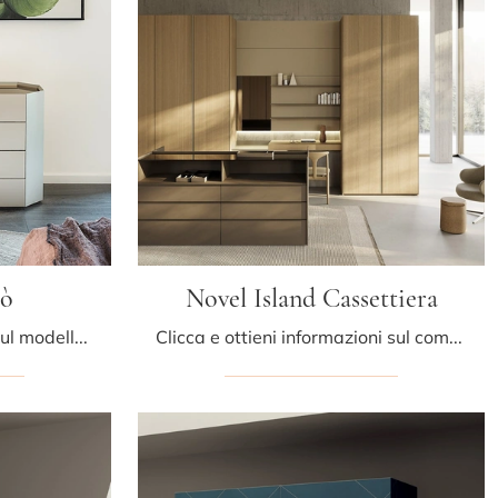
mò
Novel Island Cassettiera
Se desideri sapere di più sul modello Chelsea Comò, clicca e scopri i Comodini e comò Cattelan Italia ideali per la tua zona notte.
Clicca e ottieni informazioni sul comodino Novel Island Cassettiera: Comodini e mobili con cassetti di Kristalia sono ideali per spazi moderni.