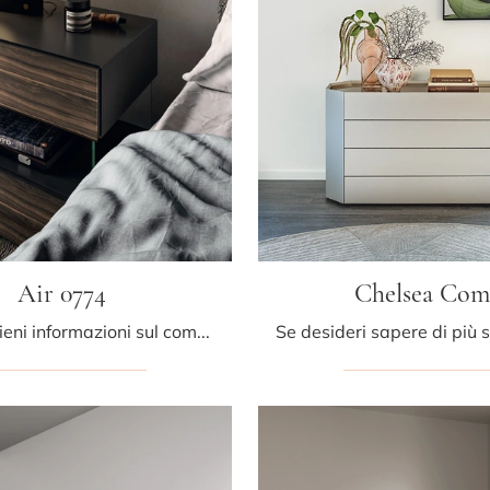
Air 0774
Chelsea Co
Clicca e ottieni informazioni sul comodino Air 0774: Comodini e cassettiere di Lago sono ideali per spazi moderni.