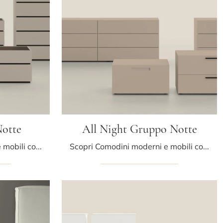
otte
All Night Gruppo Notte
Scopri Comodini moderni e mobili con cassetti Kristalia! Il modello Wafer Gruppo Notte costruito in laccato opaco è il miglior acquisto.
Scopri Comodini moderni e mobili con cassetti Kristalia! Il modello All Night Gruppo Notte costruito in laccato opaco è la soluzione ottimale.