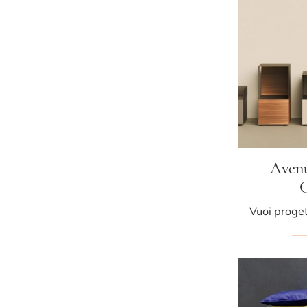
Avenu
G