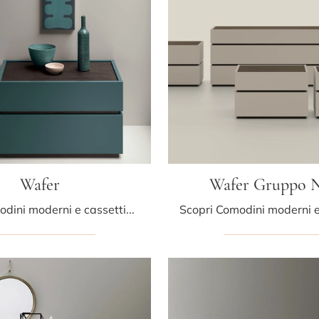
Wafer
Wafer Gruppo N
Scopri Comodini moderni e cassettiere Kristalia! Il modello Wafer costruito in laccato opaco è la soluzione ottimale.