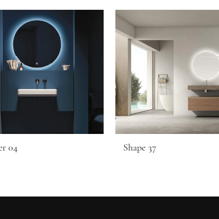
r 04
Shape 37