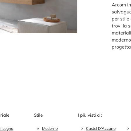
Arcom in
salvagua
per stile
trovi la 
materiali
moderno 
progettar
riale
Stile
I più visti a :
In Legno
Moderno
Castel D'Azzano