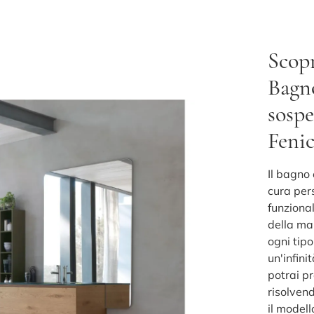
Scopr
Bagn
sospe
Fenic
Il bagno 
cura per
funzional
della ma
ogni tipo
un'infin
potrai pr
risolven
il model