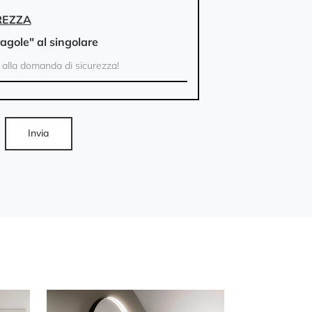
REZZA
ragole" al singolare
Invia