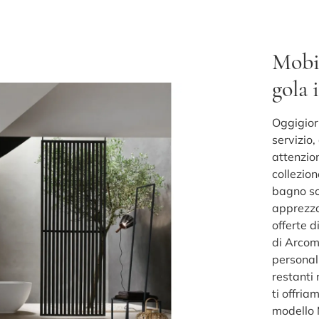
Mobil
gola 
Oggigior
servizio,
attenzion
collezio
bagno so
apprezzab
offerte 
di Arcom
personal
restanti
ti offria
modello 