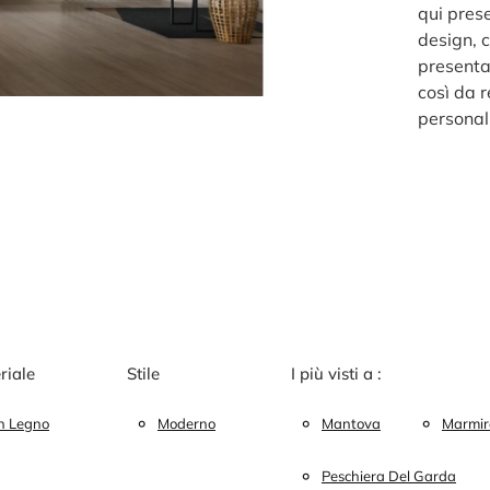
qui prese
design, 
presenta
così da 
personali
riale
Stile
I più visti a :
In Legno
Moderno
Mantova
Marmir
Peschiera Del Garda