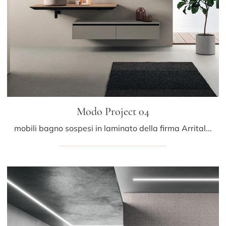
Modo Project 04
mobili bagno sospesi in laminato della firma Arrital: clicca e scopri l'arredo bagno moderno Modo Project 04 per la stanza del benessere.