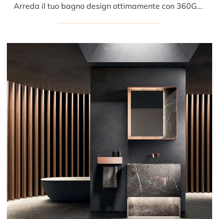
Arreda il tuo bagno design ottimamente con 360Gradi 01, mobili bagno sospesi e accessori in MDI di Arrital.