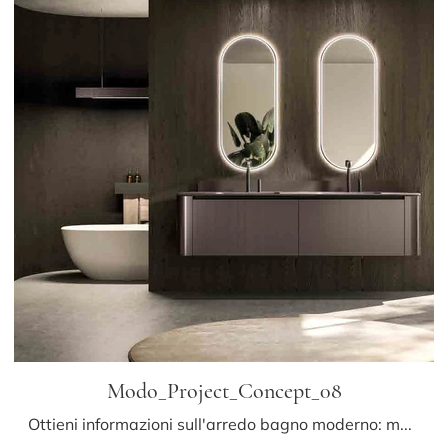
Modo_Project_Concept_08
Ottieni informazioni sull'arredo bagno moderno: mobili bagno sospesi in laccato opaco come il modello Modo_Project_Concept_08 di Altamarea ti ...