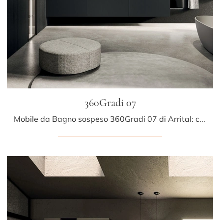
360Gradi 07
Mobile da Bagno sospeso 360Gradi 07 di Arrital: clicca e scopri di più su mobili bagno sospesi in legno e elementi accessori della marca.