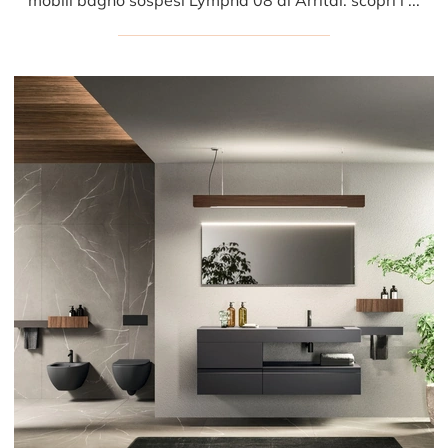
mobili bagno sospesi Lympha 08 di Arrital: scopri l'Arredo Bagno in laminato design e arreda il bagno di casa.