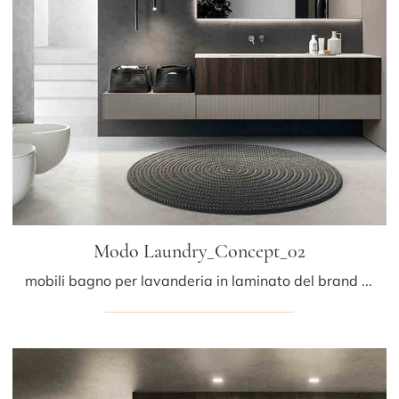
Modo Laundry_Concept_02
mobili bagno per lavanderia in laminato del brand Altamarea: clicca e scopri l'arredo bagno moderno Modo Laundry_Concept_02 per il bagno di casa.