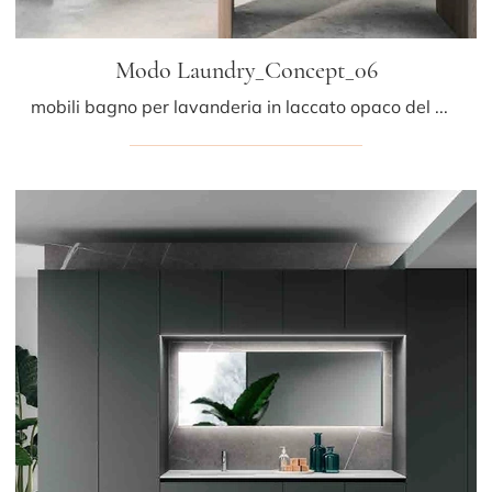
Modo Laundry_Concept_06
mobili bagno per lavanderia in laccato opaco del marchio Altamarea: clicca e scopri l'arredo bagno moderno Modo Laundry_Concept_06 per il bagno di ...