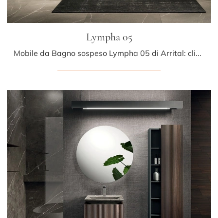
Lympha 05
Mobile da Bagno sospeso Lympha 05 di Arrital: clicca e scopri di più su mobili bagno sospesi in laminato e accessori della firma.