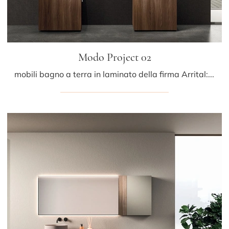
Modo Project 02
mobili bagno a terra in laminato della firma Arrital: clicca e scopri l'arredo bagno moderno Modo Project 02 per il tuo bagno.