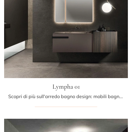
Lympha 01
Scopri di più sull'arredo bagno design: mobili bagno sospesi in laccato opaco come il modello Lympha 01 di Arrital ti attendono.