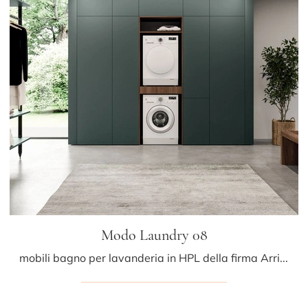
Modo Laundry 08
mobili bagno per lavanderia in HPL della firma Arrital: clicca e scopri l'arredo bagno moderno Modo Laundry 08 per il bagno di casa.