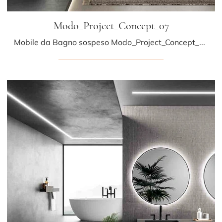
Modo_Project_Concept_07
Mobile da Bagno sospeso Modo_Project_Concept_07 di Altamarea: clicca e scopri di più su mobili bagno sospesi in laminato e elementi accessori del ...