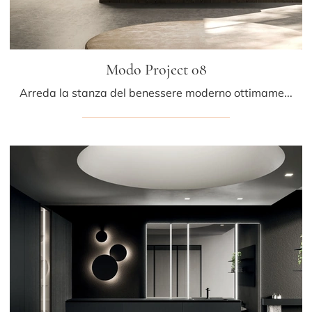
Modo Project 08
Arreda la stanza del benessere moderno ottimamente con Modo Project 08, mobili bagno sospesi e oggetti in laccato opaco di Arrital.