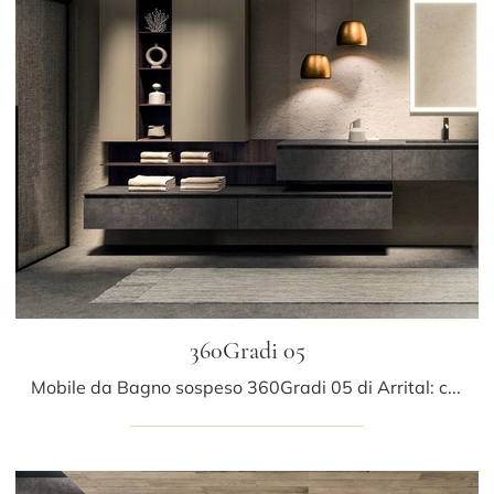
360Gradi 05
Mobile da Bagno sospeso 360Gradi 05 di Arrital: clicca e scopri di più su mobili bagno sospesi in gres e elementi accessori della marca.