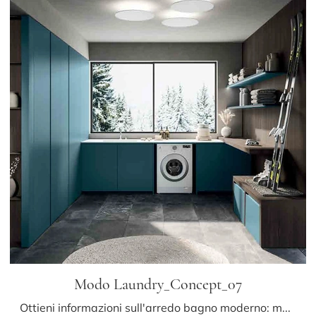
Modo Laundry_Concept_07
Ottieni informazioni sull'arredo bagno moderno: mobili bagno per lavanderia in laccato opaco come il modello Modo Laundry_Concept_07 di Altamarea ti ...