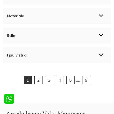
Materiale
Stile
I più visti a :
1
2
3
4
5
....
9
Arredo bagno Volta Mantovana