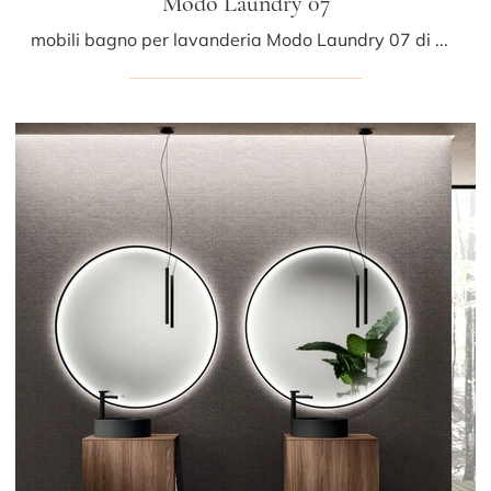
Modo Laundry 07
mobili bagno per lavanderia Modo Laundry 07 di Arrital: scopri l'Arredo Bagno in laccato opaco moderno e arreda il bagno di casa.