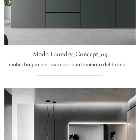
Modo Laundry_Concept_03
mobili bagno per lavanderia in laminato del brand Altamarea: clicca e scopri l'arredo bagno moderno Modo Laundry_Concept_03 per la stanza del ...