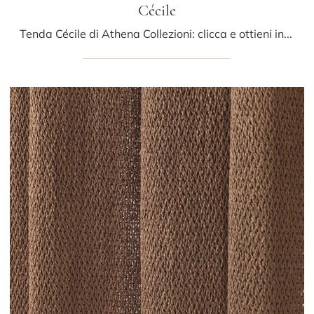
Cécile
Tenda Cécile di Athena Collezioni: clicca e ottieni informazioni sui Complementi e tende moderni in tessuto del noto e rinomato marchio!