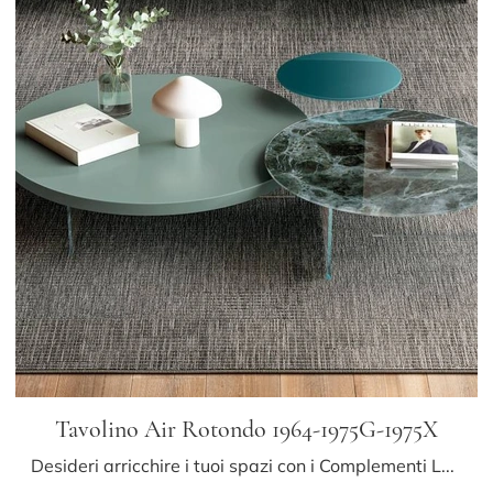
Tavolino Air Rotondo 1964-1975G-1975X
Desideri arricchire i tuoi spazi con i Complementi Lago? Ecco qui molteplici modelli di tavolini in vetro come Tavolino Air Rotondo 1964-1975G-1975X.