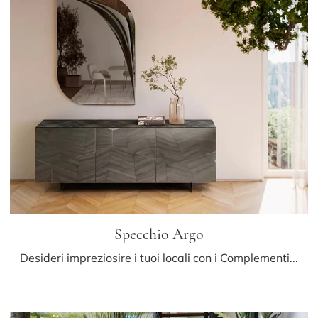
Specchio Argo
Desideri impreziosire i tuoi locali con i Complementi Bontempi? Eccoti molteplici modelli di specchi senza cornice come Specchio Argo.