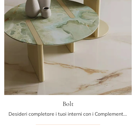
Bolt
Desideri completare i tuoi interni con i Complementi Bontempi? Ecco qui molteplici modelli di tavolini in gres come Bolt.