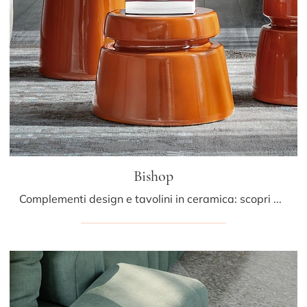
Bishop
Complementi design e tavolini in ceramica: scopri di più sul modello Bishop di Cattelan Italia e potrai arricchire i tuoi spazi.