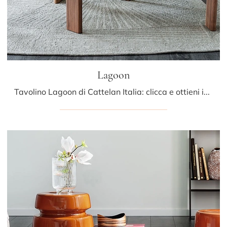
Lagoon
Tavolino Lagoon di Cattelan Italia: clicca e ottieni informazioni sui Complementi e tavolini moderni in vetro del noto e rinomato brand!