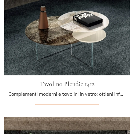
Tavolino Blendie 1412
Complementi moderni e tavolini in vetro: ottieni informazioni sul modello Tavolino Blendie 1412 di Lago e potrai arricchire i tuoi locali.