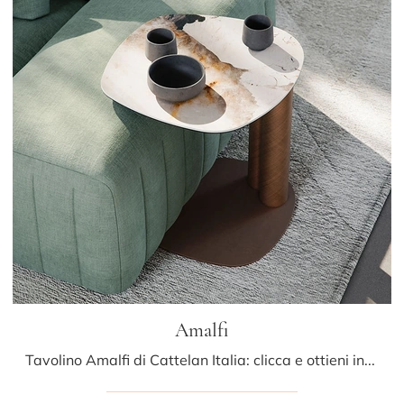
Amalfi
Tavolino Amalfi di Cattelan Italia: clicca e ottieni informazioni sui Complementi e tavolini moderni in ceramica del rinomato brand!