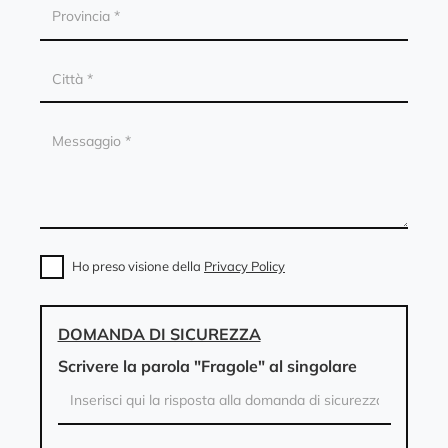
Ho preso visione della
Privacy Policy
DOMANDA DI SICUREZZA
Scrivere la parola "Fragole" al singolare