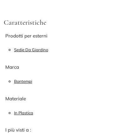
Caratteristiche
Prodotti per esterni
Sedie Da Giardino
Marca
Bontempi
Materiale
In Plastica
I più visti a :