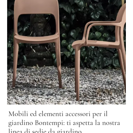
Mobili ed elementi accessori per il
giardino Bontempi: ti aspetta la nostra
linea di sedie da giardino