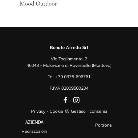
Mood Outdoor
Bonato Arreda Srl
Via Tagliamento, 2
46048 - Malavicina di Roverbella (Mantova)
Tel.
+39 0376-696761
P.IVA 02009500204
Privacy
-
Cookie
Gestisci i consensi
AZIENDA
Poltrone
Realizzazioni