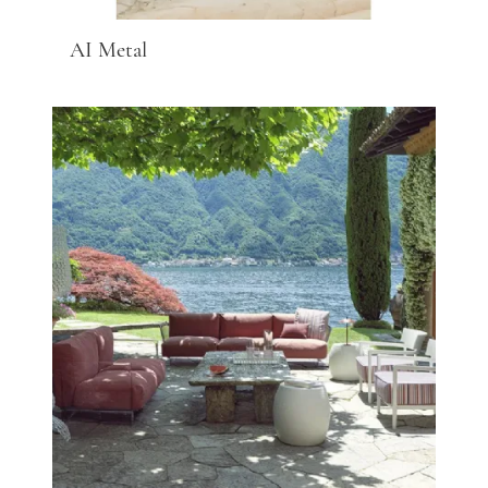
AI Metal