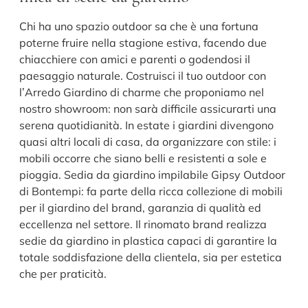
Chi ha uno spazio outdoor sa che è una fortuna
poterne fruire nella stagione estiva, facendo due
chiacchiere con amici e parenti o godendosi il
paesaggio naturale. Costruisci il tuo outdoor con
l’Arredo Giardino di charme che proponiamo nel
nostro showroom: non sarà difficile assicurarti una
serena quotidianità. In estate i giardini divengono
quasi altri locali di casa, da organizzare con stile: i
mobili occorre che siano belli e resistenti a sole e
pioggia. Sedia da giardino impilabile Gipsy Outdoor
di Bontempi: fa parte della ricca collezione di mobili
per il giardino del brand, garanzia di qualità ed
eccellenza nel settore. Il rinomato brand realizza
sedie da giardino in plastica capaci di garantire la
totale soddisfazione della clientela, sia per estetica
che per praticità.