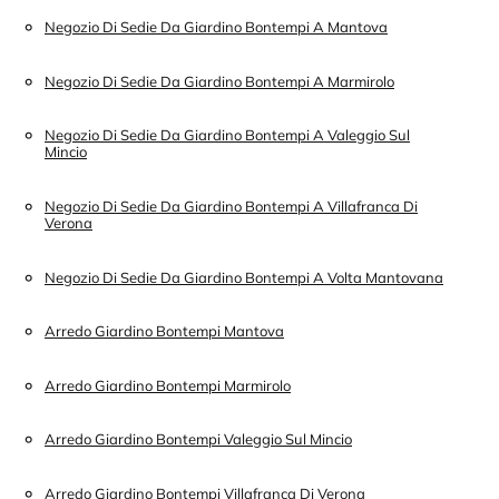
Negozio Di Sedie Da Giardino Bontempi A Mantova
Negozio Di Sedie Da Giardino Bontempi A Marmirolo
Negozio Di Sedie Da Giardino Bontempi A Valeggio Sul
Mincio
Negozio Di Sedie Da Giardino Bontempi A Villafranca Di
Verona
Negozio Di Sedie Da Giardino Bontempi A Volta Mantovana
Arredo Giardino Bontempi Mantova
Arredo Giardino Bontempi Marmirolo
Arredo Giardino Bontempi Valeggio Sul Mincio
Arredo Giardino Bontempi Villafranca Di Verona