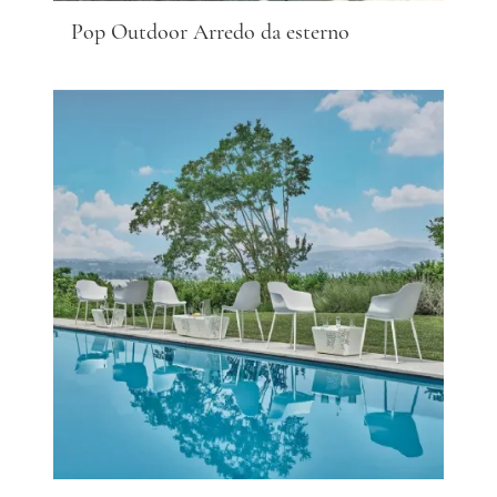
Pop Outdoor Arredo da esterno