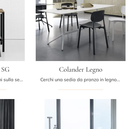
 SG
Colander Legno
Clicca e ottieni informazioni sulla seduta Colander OUT SG di Kristalia in plastica: le più originali Sedie sgabelli moderne ti aspettano.
Cerchi una sedia da pranzo in legno? Clicca e scopri il modello Colander Legno di Kristalia per completare i tuoi interni ottimamente.