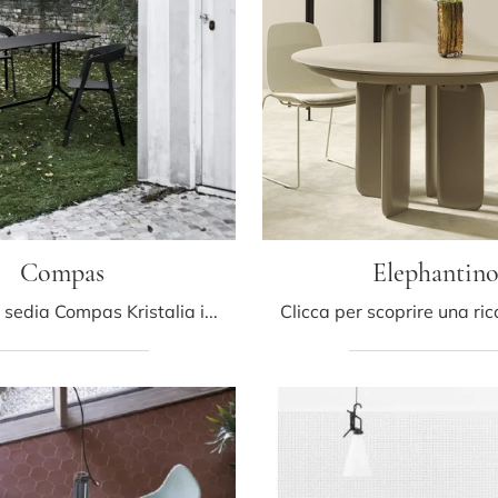
Compas
Elephantin
Con questa sedia Compas Kristalia in plastica, una delle nostre sedute impilabili design, potrai impreziosire i tuoi spazi.