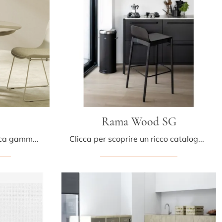
o
Rama Wood SG
Clicca per scoprire una ricca gamma di sedie impilabili per stanze moderne: il modello Elephantino di Kristalia ti sta aspettando!
Clicca per scoprire un ricco catalogo di sedie sgabelli per stanze moderne: il modello Rama Wood SG di Kristalia ti sta aspettando!