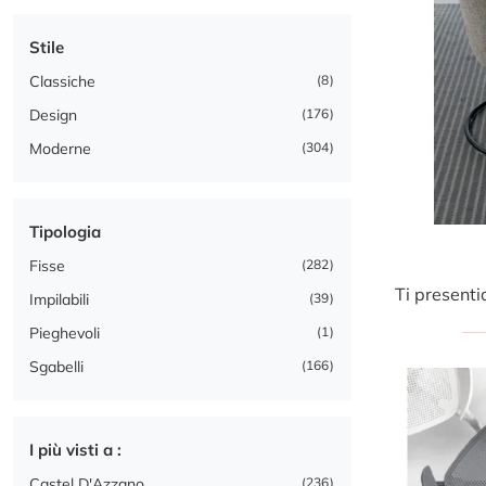
Stile
Classiche
8
Design
176
Moderne
304
Tipologia
Fisse
282
Impilabili
39
Pieghevoli
1
Sgabelli
166
I più visti a :
Castel D'Azzano
236