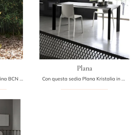
Plana
Ti offriamo la sedia da cucina BCN Stool per ambientazioni design, tra le più belle Sedie sgabelli di Kristalia.
Con questa sedia Plana Kristalia in plastica, una tra le nostre sedute impilabili moderne, potrai arricchire i tuoi interni.