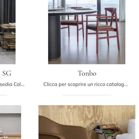
d SG
Tonbo
Clicca e scopri di più sulla sedia Colander Wood SG di Kristalia in legno: le più originali Sedie sgabelli moderne ti aspettano.
Clicca per scoprire un ricco catalogo di sedie fisse per stanze design: il modello Tonbo di Kristalia ti sta aspettando!