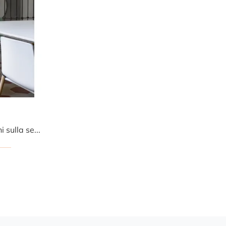
Clicca e ottieni informazioni sulla sedia Rama di Kristalia in plastica: le più originali Sedie impilabili moderne ti aspettano.