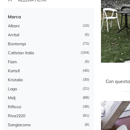
Marca
Albani
10
Arrital
5
Bontempi
72
Cattelan Italia
104
Fiam
5
Kartell
40
Kristalia
30
Lago
21
Midj
68
Riflessi
36
Riva1920
91
Sangiacomo
6