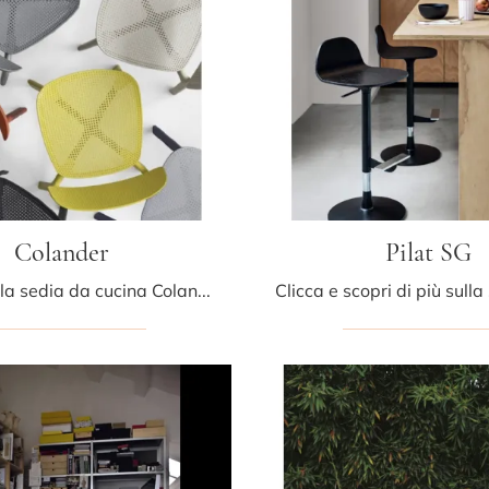
Colander
Pilat SG
Ti offriamo la sedia da cucina Colander per ambientazioni moderne, tra le più esclusive Sedie impilabili di Kristalia.