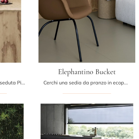
Elephantino Bucket
Clicca e scopri di più sulla seduta Pilat SG di Kristalia in legno: le più belle Sedie sgabelli moderne ti attendono.
Cerchi una sedia da pranzo in ecopelle? Clicca e scopri il modello Elephantino Bucket di Kristalia per ultimare i tuoi locali ottimamente.