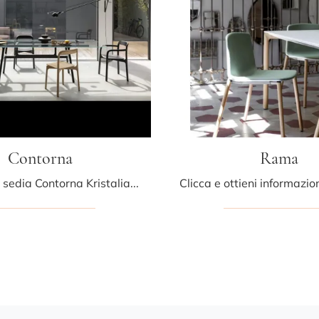
Contorna
Rama
Con questa sedia Contorna Kristalia in legno, una delle nostre sedute impilabili moderne, potrai valorizzare i tuoi interni.