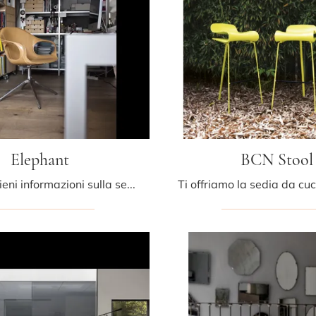
Elephant
BCN Stool
Clicca e ottieni informazioni sulla seduta Elephant di Kristalia in cuoio: le più belle Sedie fisse design ti aspettano.