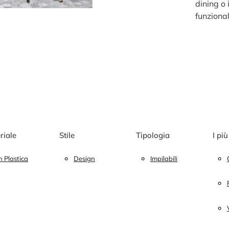
dining o 
funzional
riale
Stile
Tipologia
I più
n Plastica
Design
Impilabili