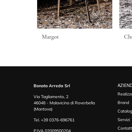
Margot
Ch
AZIEN
Bonato Arreda Srl
Realizz
Via Tagliamento, 2
Brand
46048 - Malavicina di Roverbella
(Mantova)
Catalog
Servizi
Tel.
+39 0376-696761
Contatt
P.IVA 02009500204