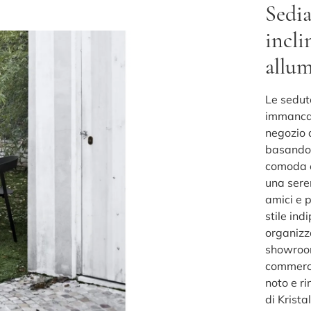
Sedia
incli
allum
Le sedut
immancab
negozio d
basandot
comoda e
una seren
amici e p
stile in
organizza
showroom
commerci
noto e r
di Krista