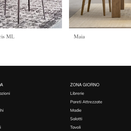
ris ML
Maia
DA
ZONA GIORNO
azioni
Librerie
Pareti Attrezzate
hi
Madie
Salotti
i
Tavoli