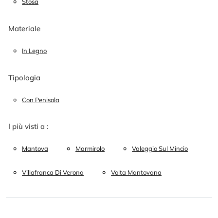
Stosa
Materiale
In Legno
Tipologia
Con Penisola
I più visti a :
Mantova
Marmirolo
Valeggio Sul Mincio
Villafranca Di Verona
Volta Mantovana