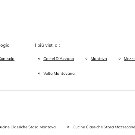
logia
I più visti a :
on Isola
Castel D'Azzano
Mantova
Mozz
Volta Mantovana
ucine Classiche Stosa Mantova
Cucine Classiche Stosa Mozzecan