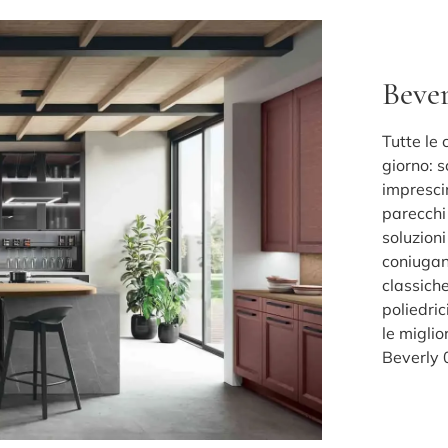
Bever
Tutte le
giorno: s
impresci
parecchi
soluzion
coniugand
classiche
poliedri
le miglio
Beverly 