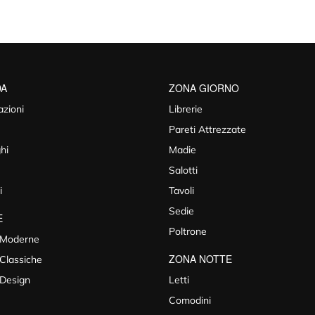
DA
ZONA GIORNO
azioni
Librerie
Pareti Attrezzate
hi
Madie
Salotti
i
Tavoli
Sedie
E
Poltrone
 Moderne
ZONA NOTTE
Classiche
 Design
Letti
Comodini