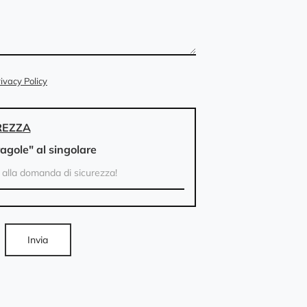
ivacy Policy
REZZA
ragole" al singolare
Invia